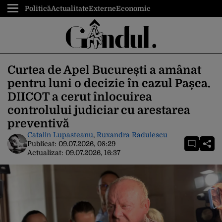
Politică
Actualitate
Externe
Economic
Curtea de Apel București a amânat
pentru luni o decizie în cazul Pașca.
DIICOT a cerut înlocuirea
controlului judiciar cu arestarea
preventivă
Catalin Lupasteanu
,
Ruxandra Radulescu
Publicat:
09.07.2026, 08:29
Actualizat:
09.07.2026, 16:37