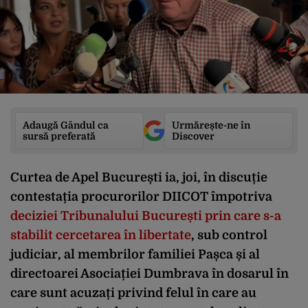
Adaugă Gândul ca
Urmărește-ne în
sursă preferată
Discover
Curtea de Apel București ia, joi, în discuție
contestația procurorilor DIICOT împotriva
deciziei Tribunalului București prin care s-a
stabilit cercetarea în libertate
, sub control
judiciar, al membrilor familiei Pașca și al
directoarei Asociației Dumbrava în dosarul în
care sunt acuzați privind felul în care au