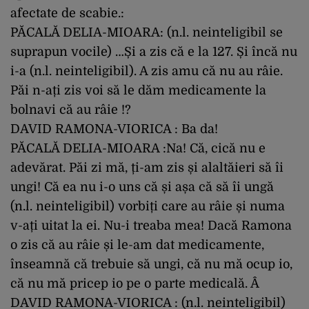
afectate de scabie.:
PĂCALĂ DELIA-MIOARA: (n.l. neinteligibil se
suprapun vocile) …Și a zis că e la 127. Și încă nu
i-a (n.l. neinteligibil). A zis amu că nu au râie.
Păi n-ați zis voi să le dăm medicamente la
bolnavi că au râie !?
DAVID RAMONA-VIORICA : Ba da!
PĂCALĂ DELIA-MIOARA :Na! Că, cică nu e
adevărat. Păi zi mă, ți-am zis și alaltăieri să îi
ungi! Că ea nu i-o uns că și așa că să îi ungă
(n.l. neinteligibil) vorbiți care au râie și numa
v-ați uitat la ei. Nu-i treaba mea! Dacă Ramona
o zis că au râie și le-am dat medicamente,
înseamnă că trebuie să ungi, că nu mă ocup io,
că nu mă pricep io pe o parte medicală. Â
DAVID RAMONA-VIORICA : (n.l. neinteligibil)