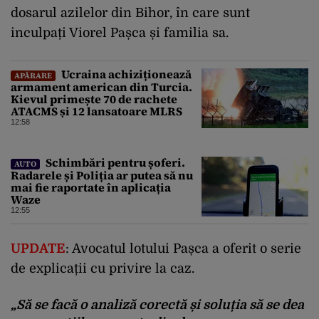
dosarul azilelor din Bihor, în care sunt
inculpați Viorel Pașca și familia sa.
Ucraina achiziționează
APĂRARE
armament american din Turcia.
Kievul primește 70 de rachete
ATACMS și 12 lansatoare MLRS
12:58
Schimbări pentru șoferi.
AUTO
Radarele și Poliția ar putea să nu
mai fie raportate în aplicația
Waze
12:55
UPDATE
: Avocatul lotului Pașca a oferit o serie
de explicații cu privire la caz.
„Să se facă o analiză corectă și soluția să se dea