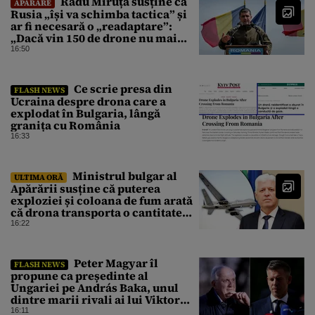
Radu Miruță susține că
APĂRARE
Rusia „își va schimba tactica” și
ar fi necesară o „readaptare”:
„Dacă vin 150 de drone nu mai
suntem pe timp de pace”
16:50
Ce scrie presa din
FLASH NEWS
Ucraina despre drona care a
explodat în Bulgaria, lângă
granița cu România
16:33
Ministrul bulgar al
ULTIMA ORĂ
Apărării susține că puterea
exploziei și coloana de fum arată
că drona transporta o cantitate
semnificativă de exploziv
16:22
Peter Magyar îl
FLASH NEWS
propune ca președinte al
Ungariei pe András Baka, unul
dintre marii rivali ai lui Viktor
Orbán
16:11