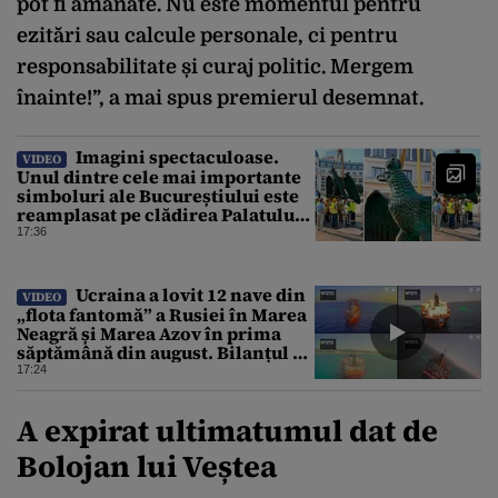
pot fi amânate. Nu este momentul pentru
ezitări sau calcule personale, ci pentru
responsabilitate și curaj politic.
Mergem
înainte!”, a mai spus premierul desemnat.
Imagini spectaculoase.
VIDEO
Unul dintre cele mai importante
simboluri ale Bucureștiului este
reamplasat pe clădirea Palatului
Universității
17:36
Ucraina a lovit 12 nave din
VIDEO
„flota fantomă” a Rusiei în Marea
Neagră și Marea Azov în prima
săptămână din august. Bilanțul a
ajuns la 218
17:24
A expirat ultimatumul dat de
Bolojan lui Veștea