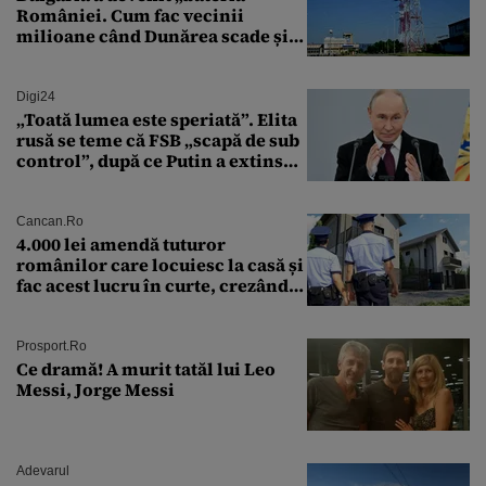
României. Cum fac vecinii
milioane când Dunărea scade și
Cernavodă produce puțin
Digi24
„Toată lumea este speriată”. Elita
rusă se teme că FSB „scapă de sub
control”, după ce Putin a extins
puterea serviciului
Cancan.ro
4.000 lei amendă tuturor
românilor care locuiesc la casă și
fac acest lucru în curte, crezând
că nu îi vede nimeni
Prosport.ro
Ce dramă! A murit tatăl lui Leo
Messi, Jorge Messi
Adevarul