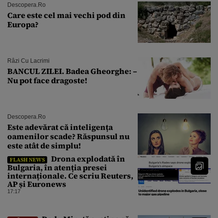
Descopera.ro
Care este cel mai vechi pod din
Europa?
Râzi Cu Lacrimi
BANCUL ZILEI. Badea Gheorghe: –
Nu pot face dragoste!
Descopera.ro
Este adevărat că inteligența
oamenilor scade? Răspunsul nu
este atât de simplu!
Drona explodată în
FLASH NEWS
Bulgaria, în atenția presei
internaționale. Ce scriu Reuters,
AP și Euronews
17:17