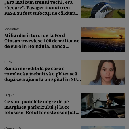
„Era mai bun trenul vechi, era
răcoare”. Pasagerii unui tren
PESA au fost sufocați de căldură
pe ruta București-Constanța
Mediafax
Miliardarii turci de la Ford
Otosan investesc 100 de milioane
de euro în România. Banca
Transilvania le acordă o
finanțare uriașă
Click
Suma incredibilă pe care o
româncă a trebuit să o plătească
după ce a ajuns la un spital în SUA:
„Asta este America”
Digi24
Ce sunt punctele negre de pe
marginea parbrizului și la ce
folosesc. Rolul lor este esențial
pentru siguranța mașinii
Cancan.ro