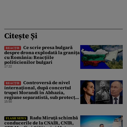
Citește Și
Ce scrie presa bulgară
REACȚIE
despre drona explodată la granița
cu România: Reacțiile
politicienilor bulgari
17:22
Controversă de nivel
REACȚIE
internațional, după concertul
trupei Morandi în Abhazia,
regiune separatistă, sub protecția
Rusiei
15:50
Radu Miruţă schimbă
FLASH NEWS
conducerile de la CNAIR, CNIR,