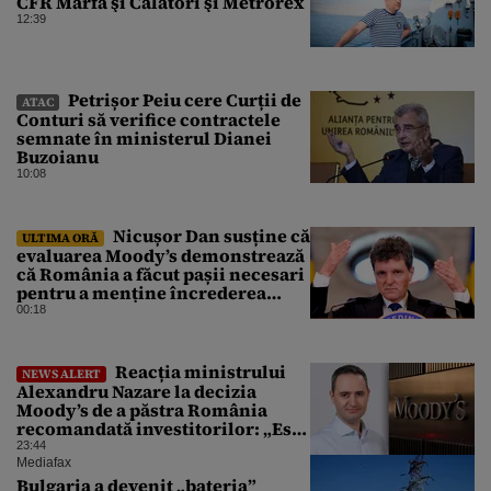
CFR Marfă şi Călători şi Metrorex
12:39
Petrișor Peiu cere Curții de
ATAC
Conturi să verifice contractele
semnate în ministerul Dianei
Buzoianu
10:08
Nicușor Dan susține că
ULTIMA ORĂ
evaluarea Moody’s demonstrează
că România a făcut pașii necesari
pentru a menține încrederea
investitorilor: „Totuși,
00:18
perspectiva rămâne rezervată”
Reacția ministrului
NEWS ALERT
Alexandru Nazare la decizia
Moody’s de a păstra România
recomandată investitorilor: „Este
un răgaz, dar în niciun caz un
23:44
motiv de relaxare”
Mediafax
Bulgaria a devenit „bateria”