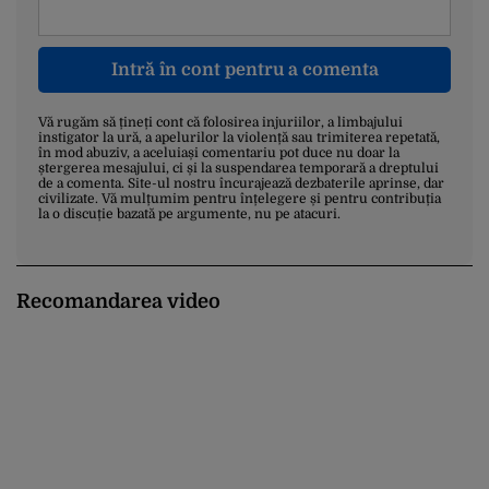
Intră în cont pentru a comenta
Vă rugăm să țineți cont că folosirea injuriilor, a limbajului
instigator la ură, a apelurilor la violență sau trimiterea repetată,
în mod abuziv, a aceluiași comentariu pot duce nu doar la
ștergerea mesajului, ci și la suspendarea temporară a dreptului
de a comenta. Site-ul nostru încurajează dezbaterile aprinse, dar
civilizate. Vă mulțumim pentru înțelegere și pentru contribuția
la o discuție bazată pe argumente, nu pe atacuri.
Recomandarea video