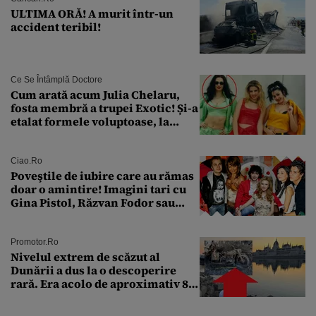
ULTIMA ORĂ! A murit într-un
accident teribil!
Ce Se Întâmplă Doctore
Cum arată acum Julia Chelaru,
fosta membră a trupei Exotic! Și-a
etalat formele voluptoase, la
aproape 50 de ani
Ciao.ro
Poveştile de iubire care au rămas
doar o amintire! Imagini tari cu
Gina Pistol, Răzvan Fodor sau
Andra Măruţă şi foştii parteneri
Promotor.ro
Nivelul extrem de scăzut al
Dunării a dus la o descoperire
rară. Era acolo de aproximativ 80
de ani