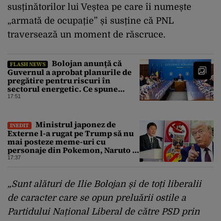
susținătorilor lui Veștea pe care îi numește
„armată de ocupație” și susține că PNL
traversează un moment de răscruce.
Bolojan anunță că
FLASH NEWS
Guvernul a aprobat planurile de
pregătire pentru riscuri în
sectorul energetic. Ce spune
premierul despre consumul
17:51
populației
Ministrul japonez de
INEDIT
Externe l-a rugat pe Trump să nu
mai posteze meme-uri cu
personaje din Pokemon, Naruto și
Mario pe platformele social-
17:37
media
„Sunt alături de Ilie Bolojan și de toți liberalii
de caracter care se opun preluării ostile a
Partidului Național Liberal de către PSD prin