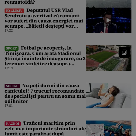
reumatoidă?
Deputatul USR Vlad
EXCLUSIV
Șendroiu a avertizat că românii
vor suferi din cauza energiei mai
scumpe. „Băieții deștepți vor
specula și după vor crește
17:22
prețurile”
Fotbal pe acoperiș, la
SPORT
Timișoara. Cum arată Stadionul
Știința înainte de inaugurare, cu 2
terenuri sintetice deasupra
tribunei
17:19
Nu poți dormi din cauza
SOCIAL
caniculei? 7 trucuri recomandate
de specialiști pentru un somn mai
odihnitor
17:01
Traficul maritim prin
RĂZBOI
cele mai importante strâmtori ale
lumii este paralizat după