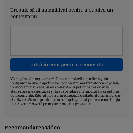
Trebuie să fii
autentificat
pentru a publica un
comentariu.
Intră în cont pentru a comenta
Vă rugăm să țineți cont că folosirea injuriilor, a limbajului
instigator la ură, a apelurilor la violență sau trimiterea repetată,
în mod abuziv, a aceluiași comentariu pot duce nu doar la
ștergerea mesajului, ci și la suspendarea temporară a dreptului
de a comenta. Site-ul nostru încurajează dezbaterile aprinse, dar
civilizate. Vă mulțumim pentru înțelegere și pentru contribuția
la o discuție bazată pe argumente, nu pe atacuri.
Recomandarea video