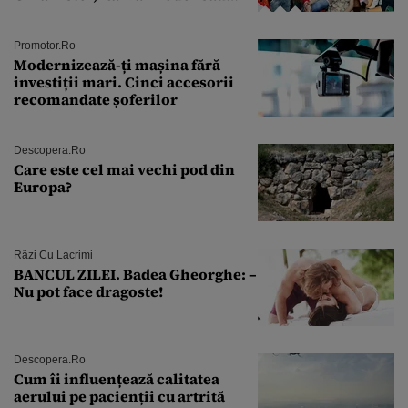
Andra Măruţă şi foştii parteneri
Promotor.ro
Modernizează-ți mașina fără
investiții mari. Cinci accesorii
recomandate șoferilor
Descopera.ro
Care este cel mai vechi pod din
Europa?
Râzi Cu Lacrimi
BANCUL ZILEI. Badea Gheorghe: –
Nu pot face dragoste!
Descopera.ro
Cum îi influențează calitatea
aerului pe pacienții cu artrită