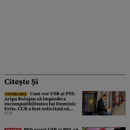
Citește Și
Cum vor USR şi PNL-
ULTIMA ORĂ
Aripa Bolojan să împiedice
incompatibilitatea lui Dominic
Fritz. CCR a fost solicitată să
intervină
17:13
PSD acuză USR și PNL că
REACȚIE