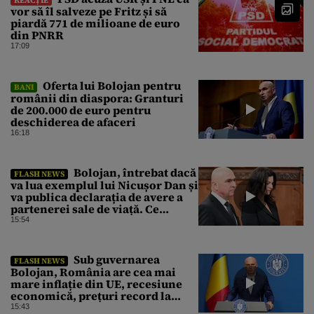
vor să îl salveze pe Fritz și să
piardă 771 de milioane de euro
din PNRR
17:09
Oferta lui Bolojan pentru
BANI
românii din diaspora: Granturi
de 200.000 de euro pentru
deschiderea de afaceri
16:18
Bolojan, întrebat dacă
FLASH NEWS
va lua exemplul lui Nicușor Dan și
va publica declarația de avere a
partenerei sale de viață. Ce
răspuns a dat premierul demis
15:54
Sub guvernarea
FLASH NEWS
Bolojan, România are cea mai
mare inflație din UE, recesiune
economică, prețuri record la
carburanți și cea mai gravă criză
15:43