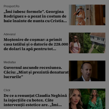
Prosport.ro
„Îmi iubesc formele”. Georgina
Rodriguez s-a pozat în costum de
baie înainte de nunta cu Cristiano
Ronaldo
Adevarul
Moștenire de coșmar: a primit
casa tatălui și o datorie de 228.000
de dolari la apă pentru tot
cartierul
Mediafax
Guvernul ascunde recesiunea.
Câciu: „Mint și prezintă denaturat
lucrurile”
Click
De ce a renunțat Claudia Neghină
la injecțiile cu botox. Câte
intervenții estetice are. „Îmi