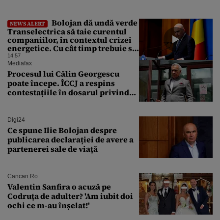
energetică de la Revoluție
încoace. Cum se apără premierul,
întrebat de Gândul dacă își cere
Bolojan dă undă verde
NEWS ALERT
scuze
Transelectrica să taie curentul
companiilor, în contextul crizei
energetice. Cu cât timp trebuie să
le anunțe înainte
14:57
Mediafax
Procesul lui Călin Georgescu
poate începe. ÎCCJ a respins
contestațiile în dosarul privind
lovitura de stat
Digi24
Ce spune Ilie Bolojan despre
publicarea declarației de avere a
partenerei sale de viață
Cancan.ro
Valentin Sanfira o acuză pe
Codruța de adulter? 'Am iubit doi
ochi ce m-au înșelat!'