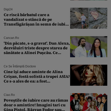
îngheață fața”
Digi24
Ce riscă bărbatul care a
vandalizat o stâncă de pe
Transfăgărășan în semn de iubire
față de „Anna”
Cancan.ro
'Din păcate, s-a gravat'. Dan Alexa,
dezvăluiri triste despre starea de
sănătate a Alinei Pușcău. Ce
discuție au avut cu două zile în
urmă
Ce Se Întâmplă Doctore
Cine își aduce aminte de Alina
Crișan, fostă solistă a trupei ASIA?
Ce s-a ales de ea: a fost
condamnată la închisoare cu
suspendare. Ce acuzații i se aduc
Ciao.ro
Poveştile de iubire care au rămas
doar o amintire! Imagini tari cu
Gina Pistol, Răzvan Fodor sau