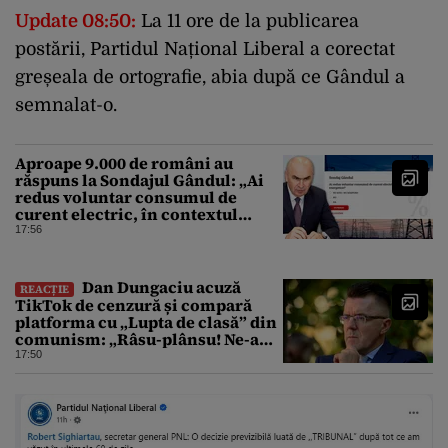
Update 08:50:
La 11 ore de la publicarea
postării, Partidul Național Liberal a corectat
greșeala de ortografie, abia după ce Gândul a
semnalat-o.
Aproape 9.000 de români au
răspuns la Sondajul Gândul: „Ai
redus voluntar consumul de
curent electric, în contextul
crizei energetice?” Rezultatul a
17:56
fost o surpriză
Dan Dungaciu acuză
REACȚIE
TikTok de cenzură și compară
platforma cu „Lupta de clasă” din
comunism: „Râsu-plânsu! Ne-am
întors de unde am plecat!”
17:50