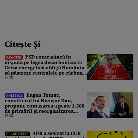
Citește Și
PSD contraatacă în
REACȚIE
disputa pe legea decarbonizării:
Criza energetică obligă România
să păstreze centralele pe cărbune.
Bolojan, acuzat de duplicitate
17:38
Eugen Tomac,
POLITICĂ
consilierul lui Nicușor Dan,
propune comasarea a peste 1.500
de primării și reorganizarea
administrativă a județelor
17:02
AUR a sesizat la CCR
FLASH NEWS