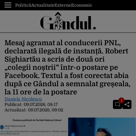
Politică
Actualitate
Externe
Economic
Mesaj agramat al conducerii PNL,
declarată ilegală de instanță. Robert
Sighiartău a scris de două ori
„colegii noștrii” într-o postare pe
Facebook. Textul a fost corectat abia
după ce Gândul a semnalat greșeala,
la 11 ore de la postare
Daniela Nicolescu
1
Publicat:
09.07.2026, 08:17
Actualizat:
09.07.2026, 09:02