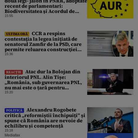
două legi- jalon în PNRR, adoptate
recent de parlamentari:
Biodiversitatea şi Acordul de
împrumut cu BIRD
15:55
CCR a respins
ULTIMA ORĂ
contestaţia la legea iniţiată de
senatorul Zamfir de la PSD, care
permite reluarea construcţiei
hidrocentralelor din zonele
15:36
protejate
Atac dur la Bolojan din
REACȚIE
interiorul PNL. Alin Tișe:
„România, sub guvernarea PNL,
nu mai este o țară pentru
investitori”
15:20
Alexandru Rogobete
POLITICĂ
critică „reformiștii închipuiți” și
spune că România are nevoie de
echilibru și competență
15:18
Mediafax