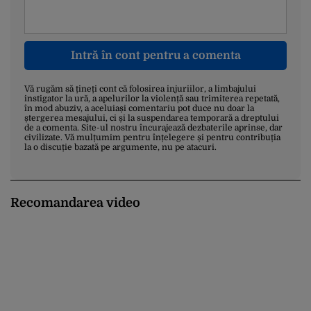
Intră în cont pentru a comenta
Vă rugăm să țineți cont că folosirea injuriilor, a limbajului
instigator la ură, a apelurilor la violență sau trimiterea repetată,
în mod abuziv, a aceluiași comentariu pot duce nu doar la
ștergerea mesajului, ci și la suspendarea temporară a dreptului
de a comenta. Site-ul nostru încurajează dezbaterile aprinse, dar
civilizate. Vă mulțumim pentru înțelegere și pentru contribuția
la o discuție bazată pe argumente, nu pe atacuri.
Recomandarea video