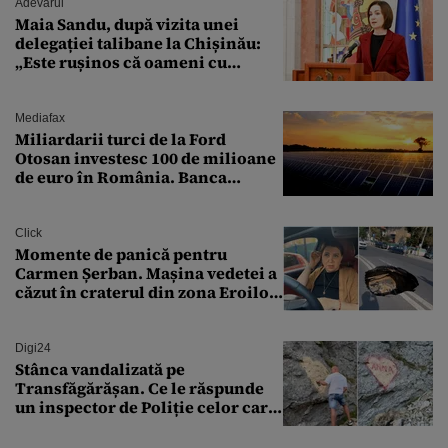
Adevarul
Maia Sandu, după vizita unei
delegației talibane la Chișinău:
„Este rușinos că oameni cu
funcții înalte nu se
documentează”
Mediafax
Miliardarii turci de la Ford
Otosan investesc 100 de milioane
de euro în România. Banca
Transilvania le acordă o
finanțare uriașă
Click
Momente de panică pentru
Carmen Șerban. Mașina vedetei a
căzut în craterul din zona Eroilor:
„M-am speriat foarte tare”
Digi24
Stânca vandalizată pe
Transfăgărășan. Ce le răspunde
un inspector de Poliție celor care
întreabă: „Dar ce a făcut?”