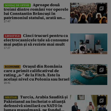
Aproape două
SONDAJ DE OPINIE
treimi dintre români vor operele
lui Constantin Brâncuși în
patrimoniul statului, arată un
sondaj
17:47
Cinci trucuri pentru ca
LIFESTYLE
electrocasnicele tale să consume
mai puțin și să reziste mai mult
17:27
Orașul din România
ECONOMIE
care a primit calificativul de
rating „a-” de la Fitch. Este la
același nivel cu Polonia sau Israel
16:41
Turcia, Arabia Saudită și
MILITAR
Pakistanul au încheiat o alianță
defensivă similară cu NATO în
lumea musulmană, pe fondul