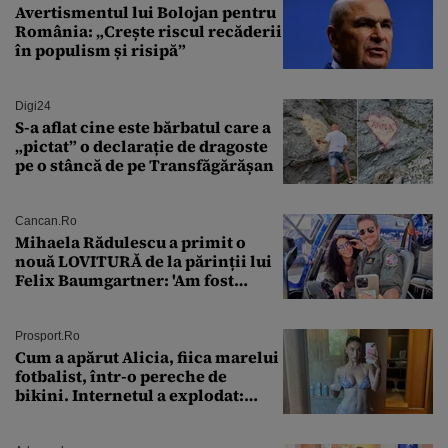
Avertismentul lui Bolojan pentru
România: „Crește riscul recăderii
în populism și risipă”
Digi24
S-a aflat cine este bărbatul care a
„pictat” o declarație de dragoste
pe o stâncă de pe Transfăgărășan
Cancan.ro
Mihaela Rădulescu a primit o
nouă LOVITURĂ de la părinții lui
Felix Baumgartner: 'Am fost
ȘTEARSĂ complet din
Prosport.ro
Cum a apărut Alicia, fiica marelui
fotbalist, într-o pereche de
bikini. Internetul a explodat:
„Zeiță superbă!”