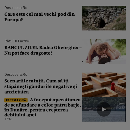
Descopera.ro
Care este cel mai vechi pod din
Europa?
Râzi Cu Lacrimi
BANCUL ZILEI. Badea Gheorghe: –
Nu pot face dragoste!
Descopera.ro
Scenariile minții. Cum să îți
stăpânești gândurile negative și
anxietatea
A început operaţiunea
ULTIMA ORĂ
de scufundare a celor patru barje,
în Dunăre, pentru creşterea
debitului apei
17:48