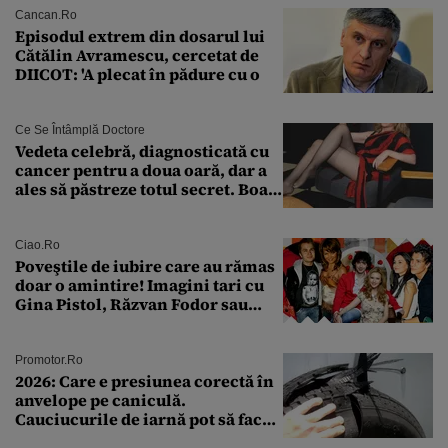
Cancan.ro
Episodul extrem din dosarul lui
Cătălin Avramescu, cercetat de
DIICOT: 'A plecat în pădure cu o
Ce Se Întâmplă Doctore
Vedeta celebră, diagnosticată cu
cancer pentru a doua oară, dar a
ales să păstreze totul secret. Boala
a fost descoperită la un control de
rutină
Ciao.ro
Poveştile de iubire care au rămas
doar o amintire! Imagini tari cu
Gina Pistol, Răzvan Fodor sau
Andra Măruţă şi foştii parteneri
Promotor.ro
2026: Care e presiunea corectă în
anvelope pe caniculă.
Cauciucurile de iarnă pot să facă
explozie la peste 40°C?