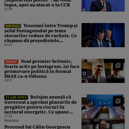
legea, apoi au atacat-o la CCR
21:08
Tensiuni între Trump și
MILITAR
șeful Pentagonului pe tema
stocurilor reduse de rachete. Ce
răspuns dă președintele
american
21:01
Noul premier britanic,
INEDIT
foarte activ pe Instagram, își face
promovare politică în format
IMAX ca-n Odiseea
18:57
Bolojan anunță că
FLASH NEWS
Guvernul a aprobat planurile de
pregătire pentru riscuri în
sectorul energetic. Ce spune
premierul despre consumul
17:51
populației
Mediafax
Procesul lui Călin Georgescu