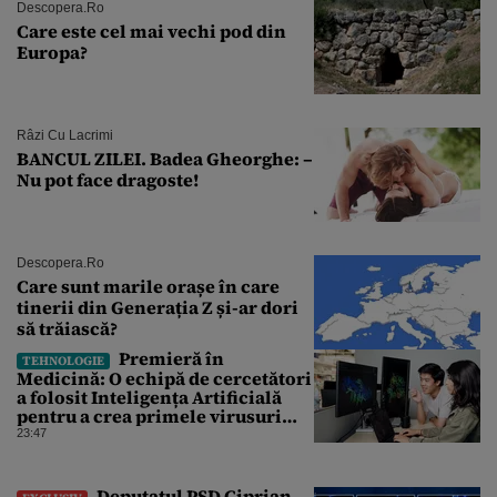
Descopera.ro
Care este cel mai vechi pod din
Europa?
Râzi Cu Lacrimi
BANCUL ZILEI. Badea Gheorghe: –
Nu pot face dragoste!
Descopera.ro
Care sunt marile orașe în care
tinerii din Generația Z și-ar dori
să trăiască?
Premieră în
TEHNOLOGIE
Medicină: O echipă de cercetători
a folosit Inteligența Artificială
pentru a crea primele virusuri
sintetice la tratarea de E.coli
23:47
Deputatul PSD Ciprian