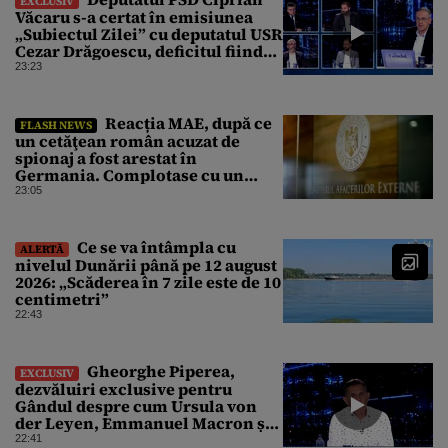
EXCLUSIV
Văcaru s-a certat în emisiunea
„Subiectul Zilei” cu deputatul USR
Cezar Drăgoescu, deficitul fiind
motivul scandalului
23:23
Reacția MAE, după ce
FLASH NEWS
un cetăţean român acuzat de
spionaj a fost arestat în
Germania. Complotase cu un
ucrainean ca să asasineze un
23:05
producător de drone
Ce se va întâmpla cu
ALERTĂ
nivelul Dunării până pe 12 august
2026: „Scăderea în 7 zile este de 10
centimetri”
22:43
Gheorghe Piperea,
EXCLUSIV
dezvăluiri exclusive pentru
Gândul despre cum Ursula von
der Leyen, Emmanuel Macron și
Zelenski plănuiesc pe Signal să îl
22:41