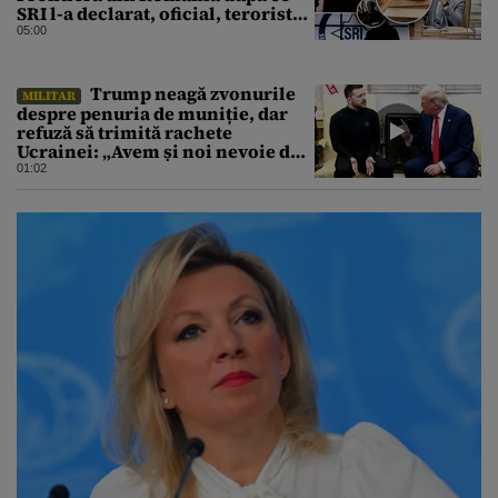
SRI l-a declarat, oficial, terorist
ISIS
05:00
Trump neagă zvonurile
MILITAR
despre penuria de muniție, dar
refuză să trimită rachete
Ucrainei: „Avem și noi nevoie de
rachete”
01:02