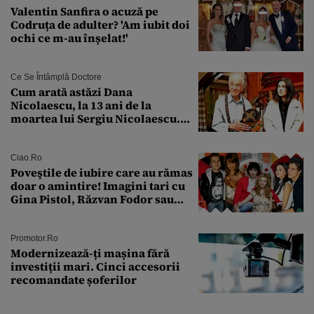
Valentin Sanfira o acuză pe
Codruța de adulter? 'Am iubit doi
ochi ce m-au înșelat!'
Ce Se Întâmplă Doctore
Cum arată astăzi Dana
Nicolaescu, la 13 ani de la
moartea lui Sergiu Nicolaescu.
Transformarea care i-a surprins
pe toți
Ciao.ro
Poveştile de iubire care au rămas
doar o amintire! Imagini tari cu
Gina Pistol, Răzvan Fodor sau
Andra Măruţă şi foştii parteneri
Promotor.ro
Modernizează-ți mașina fără
investiții mari. Cinci accesorii
recomandate șoferilor