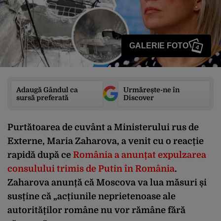
GALERIE FOTO
4
Adaugă Gândul ca
Urmărește-ne în
sursă preferată
Discover
Purtătoarea de cuvânt a Ministerului rus de
Externe, Maria Zaharova, a venit cu o reacție
rapidă după ce
România a anunțat expulzarea
consulului trimis de Putin în România
.
Zaharova anunță că Moscova va lua măsuri și
susține că „acțiunile neprietenoase ale
autorităților române nu vor rămâne fără