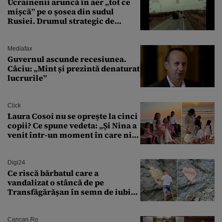
Ucrainenii aruncă în aer „tot ce
mișcă” pe o șosea din sudul
Rusiei. Drumul strategic de
aprovizionare către Crimeea este
controlat complet
Mediafax
Guvernul ascunde recesiunea.
Câciu: „Mint și prezintă denaturat
lucrurile”
Click
Laura Cosoi nu se oprește la cinci
copii? Ce spune vedeta: „Și Nina a
venit într-un moment în care nici
măcar nu mai discutam”
Digi24
Ce riscă bărbatul care a
vandalizat o stâncă de pe
Transfăgărășan în semn de iubire
față de „Anna”
Cancan.ro