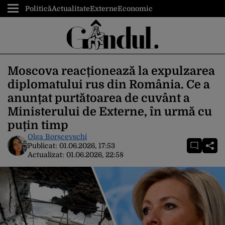
Politică
Actualitate
Externe
Economic
Moscova reacționează la expulzarea
diplomatului rus din România. Ce a
anunțat purtătoarea de cuvânt a
Ministerului de Externe, în urmă cu
puțin timp
Olga Borșcevschi
Publicat:
01.06.2026, 17:53
Actualizat:
01.06.2026, 22:58