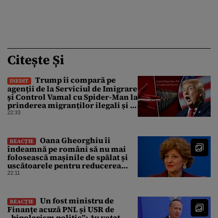
Citește Și
Trump îi compară pe
INEDIT
agenții de la Serviciul de Imigrare
și Control Vamal cu Spider-Man la
prinderea migranților ilegali și a
infractorilor
22:33
Oana Gheorghiu îi
REACȚIE
îndeamnă pe români să nu mai
folosească mașinile de spălat și
uscătoarele pentru reducerea
consumului de energie
22:11
Un fost ministru de
REACȚIE
Finanțe acuză PNL și USR de
„bipolarism politic”: Au votat