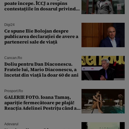
poate începe. ÎCCJ a respins
contestațiile în dosarul privind
lovitura de stat
Digi24
Ce spune Ilie Bolojan despre
publicarea declarației de avere a
partenerei sale de viață
Cancan.ro
Doliu pentru Dan Diaconescu.
Fratele lui, Mario Diaconescu, a
încetat din viață la doar 60 de ani
Prosport.ro
GALERIE FOTO. Ioana Tamaş,
apariție fermecătoare pe plajă!
Reacția Adelinei Pestrițu când a
văzut-o
Adevarul