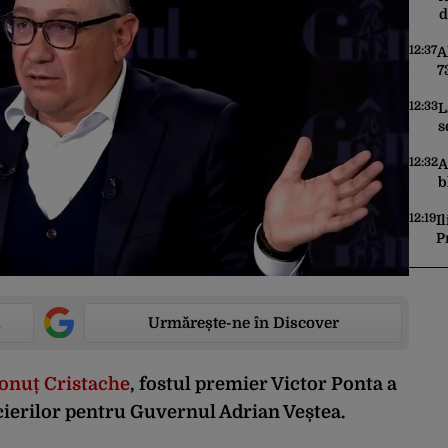
d
12:37
A
7
d
p
12:33
L
s
12:32
A
b
p
12:19
I
P
R
2
Urmărește-ne în Discover
 Ionuț Cristache
, fostul premier Victor Ponta a
cierilor pentru Guvernul Adrian Veștea.