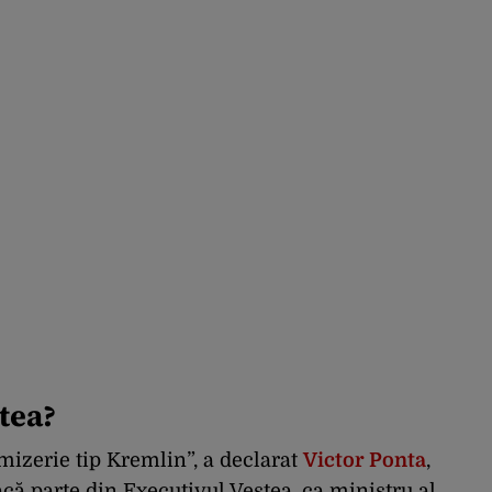
tea?
 mizerie tip Kremlin”, a declarat
Victor Ponta
,
facă parte din Executivul Veștea, ca ministru al