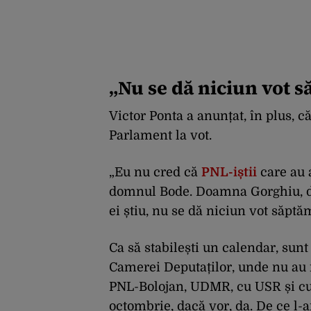
„Nu se dă niciun vot 
Victor Ponta a anunțat, în plus,
Parlament la vot.
„Eu nu cred că
PNL-iștii
care au a
domnul Bode. Doamna Gorghiu, da,
ei știu, nu se dă niciun vot săpt
Ca să stabilești un calendar, sun
Camerei Deputaților, unde nu au 
PNL-Bolojan, UDMR, cu USR și cu 
octombrie, dacă vor, da. De ce l-a