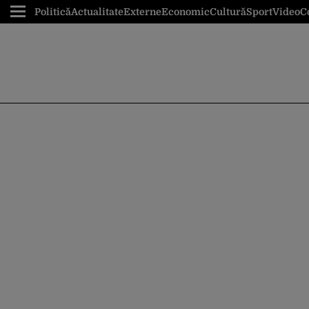
Politică
Actualitate
Externe
Economic
Cultură
Sport
Video
C