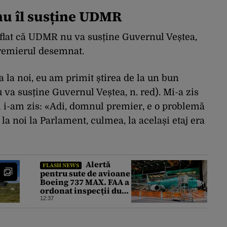
 nu îl susține UDMR
 aflat că UDMR nu va susține Guvernul Veștea,
premierul desemnat.
 la noi, eu am primit știrea de la un bun
a susține Guvernul Veștea, n. red). Mi-a zis
 Și i-am zis: «Adi, domnul premier, e o problemă
 la noi la Parlament, culmea, la același etaj era
Alertă
FLASH NEWS
pentru sute de avioane
Boeing 737 MAX. FAA a
ordonat inspecții după
descoperirea unor
12:37
fisuri în structura
principală a
aeronavelor