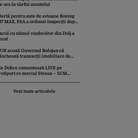
e urs în vârful muntelui
lertă pentru sute de avioane Boeing
37 MAX. FAA a ordonat inspecții după
escoperirea unor fisuri în structura
rincipală a aeronavelor
acul cu nămol vindecător din Dolj a
ecat
UR acuză Guvernul Bolojan că
lochează tranzacții imobiliare de
este un miliard de euro
lie Dobre comentează LIVE pe
roSport.ro meciul Steaua – SCM
âmnicu Vâlcea, sâmbătă, 8 august
026, de la ora 11:00
Vezi toate articolele