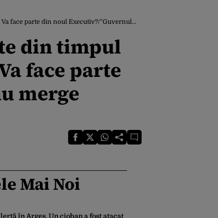
cutiv?/”Guvernul Veștea nu merge mâine în Parlament la vot”
ate din timpul
Va face parte
nu merge
le Mai Noi
lertă în Argeș. Un cioban a fost atacat