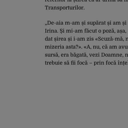
Transporturilor.
„De-aia m-am și supărat și am și 
Irina. Și mi-am făcut o poză, așa, 
dat șirea și i-am zis «Scuză-mă, 
mizeria asta?». «A, nu, că am avut
sursă, era băgată, vezi Doamne, n
trebuie să fii focă – prin focă înț