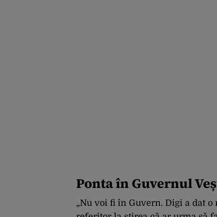
Ponta în Guvernul Veș
„Nu voi fi în Guvern. Digi a dat o
referitor la știrea că ar urma să 