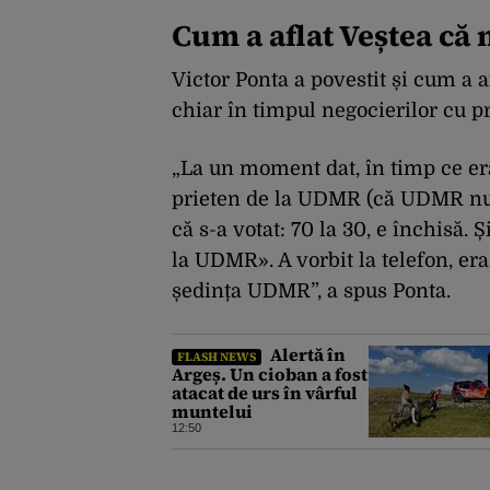
Cum a aflat Veștea că
Victor Ponta a povestit și cum a
chiar în timpul negocierilor cu 
„La un moment dat, în timp ce era
prieten de la UDMR (că UDMR nu v
că s-a votat: 70 la 30, e închisă.
la UDMR». A vorbit la telefon, era
ședința UDMR”, a spus Ponta.
Alertă în
FLASH NEWS
Argeș. Un cioban a fost
atacat de urs în vârful
muntelui
12:50