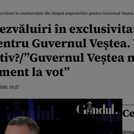
uiri în exclusivitate din timpul negocierilor pentru Guvernul Veștea. Va face parte din noul Exe
ezvăluiri în exclusivit
entru Guvernul Veștea. 
tiv?/”Guvernul Veștea 
ment la vot”
2026, 18:27
Ce
12:50
A