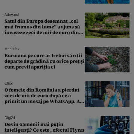
Adevarul
Satul din Europa desemnat „cel
mai frumos din lume” a ajuns să
încaseze zeci de mii de euro din
amenzi pentru parcare. De ce s-au
săturat localnicii de turiști
Mediafax
Buruiana pe care ar trebui să o ții
departe de grădină cu orice preț și
cum previi apariția ei
Click
O femeie din România a pierdut
zeci de mii de euro după ce a
primit un mesaj pe WhatsApp. A
crezut că va moșteni 175.000 de
euro din Franța
Digi24
Devin oamenii mai puțin
inteligenți? Ce este „efectul Flynn