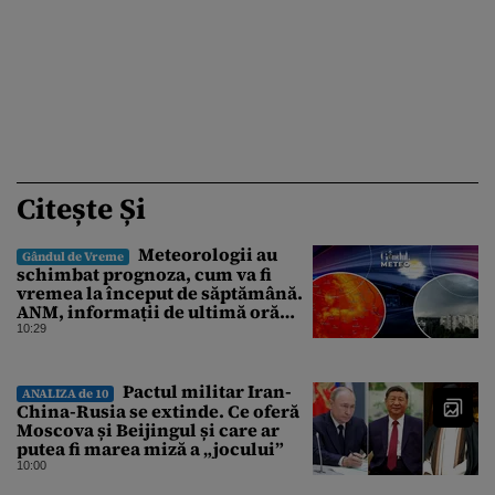
Citește Și
Meteorologii au
Gândul de Vreme
schimbat prognoza, cum va fi
vremea la început de săptămână.
ANM, informații de ultimă oră
pentru Gândul
10:29
Pactul militar Iran-
ANALIZA de 10
China-Rusia se extinde. Ce oferă
Moscova și Beijingul și care ar
putea fi marea miză a „jocului”
10:00