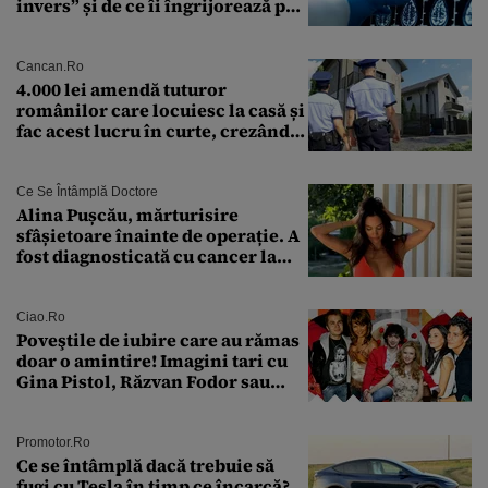
invers” și de ce îi îngrijorează pe
cercetători
Cancan.ro
4.000 lei amendă tuturor
românilor care locuiesc la casă și
fac acest lucru în curte, crezând
că nu îi vede nimeni
Ce Se Întâmplă Doctore
Alina Pușcău, mărturisire
sfâșietoare înainte de operație. A
fost diagnosticată cu cancer la
sân în metastază: „Este singurul
tratament care o să mă ajute să
îmi salvez viața”
Ciao.ro
Poveştile de iubire care au rămas
doar o amintire! Imagini tari cu
Gina Pistol, Răzvan Fodor sau
Andra Măruţă şi foştii parteneri
Promotor.ro
Ce se întâmplă dacă trebuie să
fugi cu Tesla în timp ce încarcă?