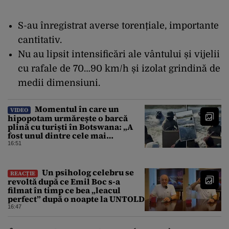
S-au înregistrat averse torențiale, importante
cantitativ.
Nu au lipsit intensificări ale vântului și vijelii
cu rafale de 70…90 km/h și izolat grindină de
medii dimensiuni.
Momentul în care un
VIDEO
hipopotam urmărește o barcă
plină cu turiști în Botswana: „A
fost unul dintre cele mai
înfricoșătoare momente”
16:51
Un psiholog celebru se
REACȚIE
revoltă după ce Emil Boc s-a
filmat în timp ce bea „leacul
perfect” după o noapte la UNTOLD
16:47