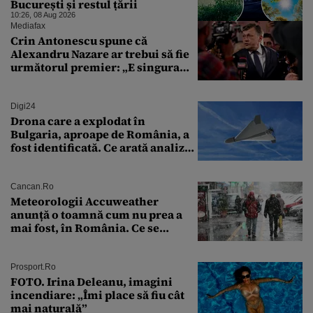
București și restul țării
10:26, 08 Aug 2026
Mediafax
Crin Antonescu spune că
Alexandru Nazare ar trebui să fie
următorul premier: „E singura
soluție”
Digi24
Drona care a explodat în
Bulgaria, aproape de România, a
fost identificată. Ce arată analiza
preliminară a epavei
Cancan.ro
Meteorologii Accuweather
anunță o toamnă cum nu prea a
mai fost, în România. Ce se
întâmplă în septembrie,
octombrie și noiembrie 2026, în
București. Pe ce dată ninge
Prosport.ro
FOTO. Irina Deleanu, imagini
incendiare: „Îmi place să fiu cât
mai naturală”