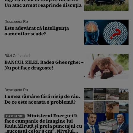
Un atac armat reaprinde discuția
Descopera.ro
Este adevărat că inteligența
oamenilor scade?
Râzi Cu Lacrimi
BANCUL ZILEI. Badea Gheorghe: –
Nu pot face dragoste!
Descopera.ro
Lumea rămâne fără nisip de râu.
De ce este aceasta o problemă?
Ministerul Energiei îi
CAMPANIE
face campanie de imagine lui
Radu Miruță și preia punctajul cu
„succesul celor 8 cm”. Nivelul