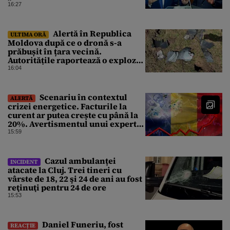
Dunării a crescut cu 4 cm
16:27
Alertă în Republica
ULTIMA ORĂ
Moldova după ce o dronă s-a
prăbușit în țara vecină.
Autoritățile raportează o explozie
urmată de incendiu
16:04
Scenariu în contextul
ALERTĂ
crizei energetice. Facturile la
curent ar putea crește cu până la
20%. Avertismentul unui expert
în energie
15:59
Cazul ambulanței
INCIDENT
atacate la Cluj. Trei tineri cu
vârste de 18, 22 şi 24 de ani au fost
reţinuţi pentru 24 de ore
15:53
Daniel Funeriu, fost
REACȚIE