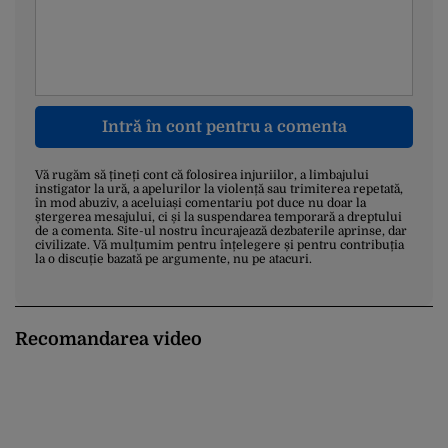
Intră în cont pentru a comenta
Vă rugăm să țineți cont că folosirea injuriilor, a limbajului
instigator la ură, a apelurilor la violență sau trimiterea repetată,
în mod abuziv, a aceluiași comentariu pot duce nu doar la
ștergerea mesajului, ci și la suspendarea temporară a dreptului
de a comenta. Site-ul nostru încurajează dezbaterile aprinse, dar
civilizate. Vă mulțumim pentru înțelegere și pentru contribuția
la o discuție bazată pe argumente, nu pe atacuri.
Recomandarea video