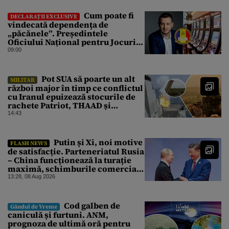
Cum poate fi
DECLARAȚII EXCLUSIVE
vindecată dependența de
„păcănele”. Președintele
Oficiului Național pentru Jocuri
de Noroc propune o ordonanță de
09:00
urgență istorică și explică
procedura de autoexcludere
unică
Pot SUA să poarte un alt
MILITAR
război major în timp ce conflictul
cu Iranul epuizează stocurile de
rachete Patriot, THAAD și
Tomahawk?
14:43
Putin și Xi, noi motive
FLASH NEWS
de satisfacție. Parteneriatul Rusia
– China funcționează la turație
maximă, schimburile comerciale
ating niveluri record
13:28, 08 Aug 2026
Cod galben de
Gândul de Vreme
caniculă și furtuni. ANM,
prognoza de ultimă oră pentru