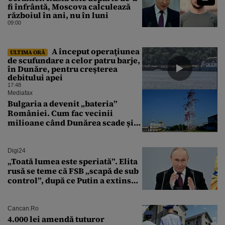
fi înfrântă, Moscova calculează
războiul în ani, nu în luni
09:00
A început operaţiunea
ULTIMA ORĂ
de scufundare a celor patru barje,
în Dunăre, pentru creşterea
debitului apei
17:48
Mediafax
Bulgaria a devenit „bateria”
României. Cum fac vecinii
milioane când Dunărea scade și
Cernavodă produce puțin
Digi24
„Toată lumea este speriată”. Elita
rusă se teme că FSB „scapă de sub
control”, după ce Putin a extins
puterea serviciului
Cancan.ro
4.000 lei amendă tuturor