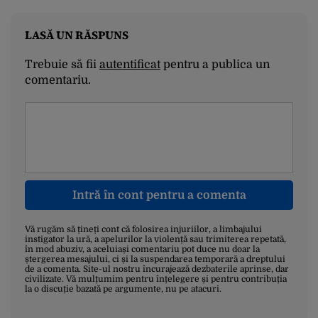
LASĂ UN RĂSPUNS
Trebuie să fii
autentificat
pentru a publica un
comentariu.
Intră în cont pentru a comenta
Vă rugăm să țineți cont că folosirea injuriilor, a limbajului
instigator la ură, a apelurilor la violență sau trimiterea repetată,
în mod abuziv, a aceluiași comentariu pot duce nu doar la
ștergerea mesajului, ci și la suspendarea temporară a dreptului
de a comenta. Site-ul nostru încurajează dezbaterile aprinse, dar
civilizate. Vă mulțumim pentru înțelegere și pentru contribuția
la o discuție bazată pe argumente, nu pe atacuri.