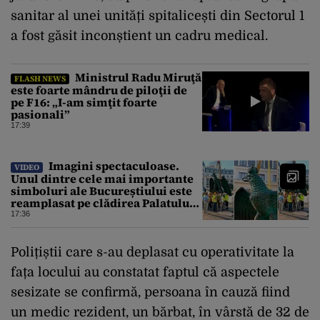
sanitar al unei unități spitalicești din Sectorul 1
a fost găsit inconștient un cadru medical.
Ministrul Radu Miruţă
FLASH NEWS
este foarte mândru de piloţii de
pe F16: „I-am simţit foarte
pasionali”
17:39
Imagini spectaculoase.
VIDEO
Unul dintre cele mai importante
simboluri ale Bucureștiului este
reamplasat pe clădirea Palatului
Universității
17:36
Polițiștii care s-au deplasat cu operativitate la
fața locului au constatat faptul că aspectele
sesizate se confirmă, persoana în cauză fiind
un medic rezident, un bărbat, în vârstă de 32 de