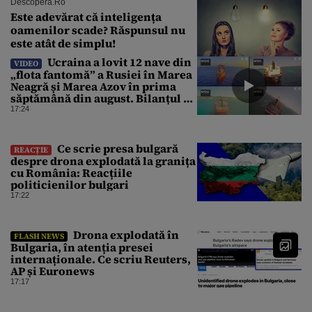
Descopera.ro
Este adevărat că inteligența
oamenilor scade? Răspunsul nu
este atât de simplu!
Ucraina a lovit 12 nave din
VIDEO
„flota fantomă” a Rusiei în Marea
Neagră și Marea Azov în prima
săptămână din august. Bilanțul a
ajuns la 218
17:24
Ce scrie presa bulgară
REACȚIE
despre drona explodată la granița
cu România: Reacțiile
politicienilor bulgari
17:22
Drona explodată în
FLASH NEWS
Bulgaria, în atenția presei
internaționale. Ce scriu Reuters,
AP și Euronews
17:17