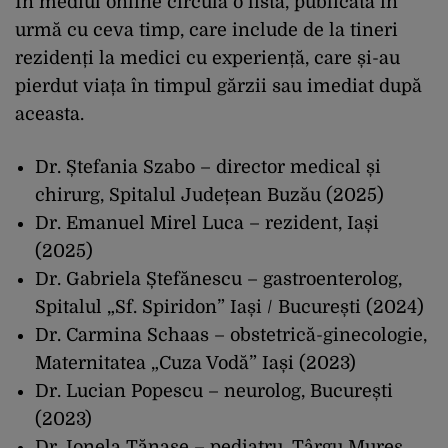
În mediul online circulă o listă, publicată în
urmă cu ceva timp, care include de la tineri
rezidenți la medici cu experiență, care și-au
pierdut viața în timpul gărzii sau imediat după
aceasta.
Dr. Ștefania Szabo – director medical și
chirurg, Spitalul Județean Buzău (2025)
Dr. Emanuel Mirel Luca – rezident, Iași
(2025)
Dr. Gabriela Ștefănescu – gastroenterolog,
Spitalul „Sf. Spiridon” Iași / București (2024)
Dr. Carmina Schaas – obstetrică-ginecologie,
Maternitatea „Cuza Vodă” Iași (2023)
Dr. Lucian Popescu – neurolog, București
(2023)
Dr. Ionela Tănase – pediatru, Târgu Mureș