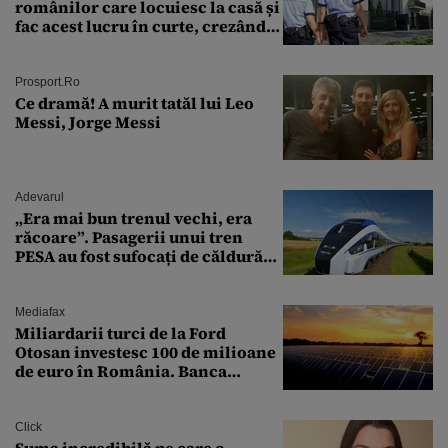
românilor care locuiesc la casă și
fac acest lucru în curte, crezând
că nu îi vede nimeni
Prosport.ro
Ce dramă! A murit tatăl lui Leo
Messi, Jorge Messi
Adevarul
„Era mai bun trenul vechi, era
răcoare”. Pasagerii unui tren
PESA au fost sufocați de căldură
pe ruta București-Constanța
Mediafax
Miliardarii turci de la Ford
Otosan investesc 100 de milioane
de euro în România. Banca
Transilvania le acordă o
finanțare uriașă
Click