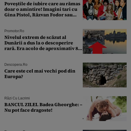
Poveştile de iubire care au rămas
doar o amintire! Imagini tari cu
Gina Pistol, Răzvan Fodor sau
Andra Măruţă şi foştii parteneri
Promotor.ro
Nivelul extrem de scăzut al
Dunării a dus la o descoperire
rară. Era acolo de aproximativ 80
de ani
Descopera.ro
Care este cel mai vechi pod din
Europa?
Râzi Cu Lacrimi
BANCUL ZILEI. Badea Gheorghe: –
Nu pot face dragoste!