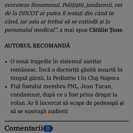
cerceteze fenomenul. Polițiștii, jandarmii, cei
de la DIICOT ar putea fi testați din când în
când, iar asta ar trebui să se extindă și la
personalul medical”
, a mai spus
Cătălin Țone
.
AUTORUL RECOMANDĂ
O nouă tragedie în sistemul sanitar
românesc. Încă o doctoriță găsită moartă în
timpul gărzii, la Pediatrie 1 în Cluj-Napoca
Fiul fostului membru PNL, Jean Tucan,
condamnat, după ce a fost prins drogat la
volan. Ar fi încercat să scape de pedeaspă și
să se sustragă audierii
Comentarii
0