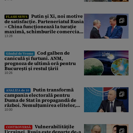
Putin și Xi, noi motive
FLASH NEWS
de satisfacție. Parteneriatul Rusia
– China funcționează la turație
maximă, schimburile comerciale
ating niveluri record
13:28
Cod galben de
Gândul de Vreme
caniculă și furtuni. ANM,
prognoza de ultimă oră pentru
București și restul țării
10:26
Putin transformă
ANALIZA de 10
campania electorală pentru
Duma de Stat în propagandă de
război. Nemulțumirea elitelor,
tratată cu indiferență la Kremlin
10:00
Vulnerabilitățile
CONTROVERSĂ
Ucrainei. Rusia este departe de-a