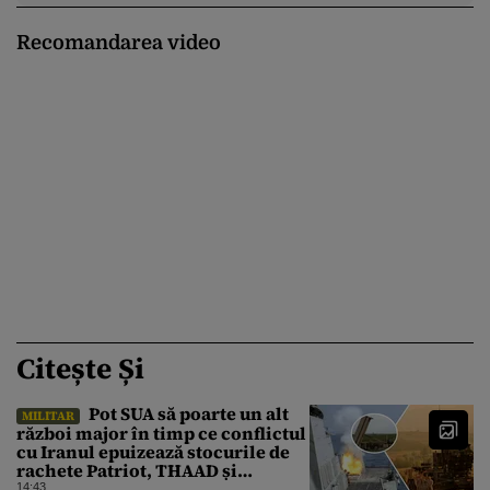
Recomandarea video
Citește Și
Pot SUA să poarte un alt
MILITAR
război major în timp ce conflictul
cu Iranul epuizează stocurile de
rachete Patriot, THAAD și
Tomahawk?
14:43