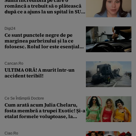
Suma incredibilă pe care o
româncă a trebuit să o plătească
după ce a ajuns la un spital în SUA:
„Asta este America”
Digi24
Ce sunt punctele negre de pe
marginea parbrizului și la ce
folosesc. Rolul lor este esențial
pentru siguranța mașinii
Cancan.ro
ULTIMA ORĂ! A murit într-un
accident teribil!
Ce Se Întâmplă Doctore
Cum arată acum Julia Chelaru,
fosta membră a trupei Exotic! Și-a
etalat formele voluptoase, la
aproape 50 de ani
Ciao.ro