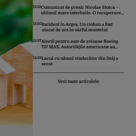
Colebil și Panzcebil. Care sunt
explicațiile
13:12
Comunicat de presă: Nicolae Stoica –
ultimul mare interbelic. O recuperare
istorică după mai bine de 80 de ani
12:50
Incident în Argeș. Un cioban a fost
atacat de urs în vârful muntelui
12:37
Alertă pentru sute de avioane Boeing
737 MAX. Autoritățile americane au
ordonat inspecții după descoperirea
unor fisuri în structura aeronavelor
12:33
Lacul cu nămol vindecător din Dolj a
secat
Vezi toate articolele