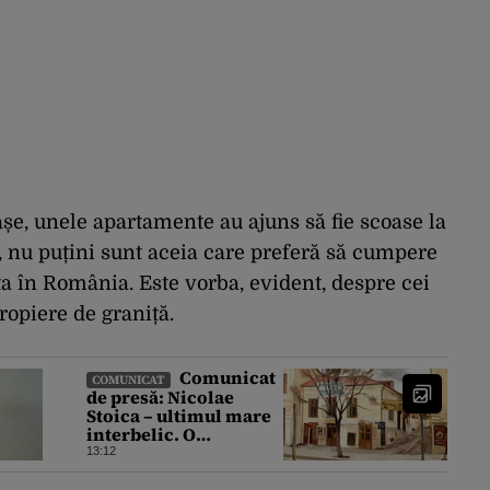
așe, unele apartamente au ajuns să fie scoase la
, nu puțini sunt aceia care preferă să cumpere
ta în România. Este vorba, evident, despre cei
propiere de graniță.
Comunicat
COMUNICAT
de presă: Nicolae
Stoica – ultimul mare
interbelic. O
recuperare istorică
13:12
după mai bine de 80 de