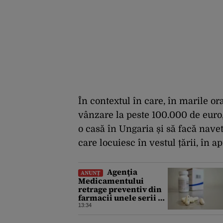
În contextul în care, în marile or
vânzare la peste 100.000 de euro
o casă în Ungaria și să facă nave
care locuiesc în vestul țării, în a
Agenţia
ANUNȚ
Medicamentului
retrage preventiv din
farmacii unele serii de
Colebil și Panzcebil.
13:34
Care sunt explicațiile