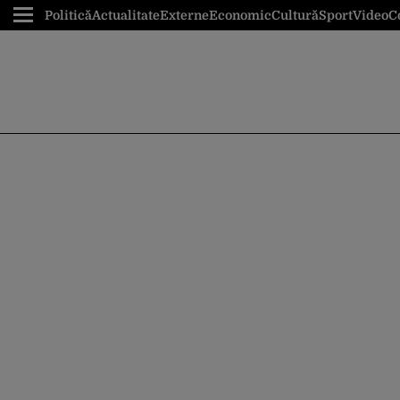
Politică
Actualitate
Externe
Economic
Cultură
Sport
Video
C