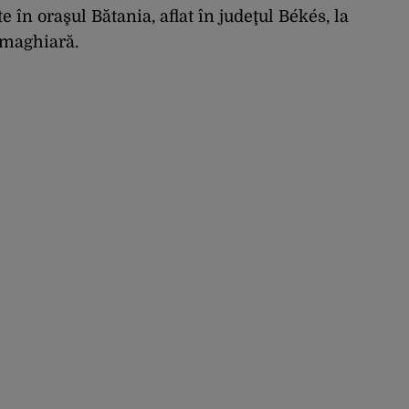
ani
e în oraşul Bătania, aflat în judeţul Békés, la
-maghiară.