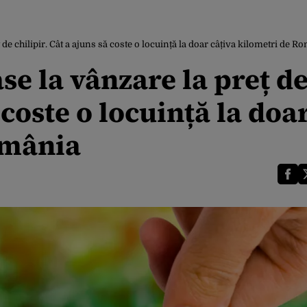
e chilipir. Cât a ajuns să coste o locuință la doar câțiva kilometri de R
e la vânzare la preț d
 coste o locuință la doa
omânia