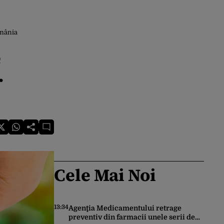
omânia
e
r
Cele Mai Noi
13:34
Agenţia Medicamentului retrage
preventiv din farmacii unele serii de