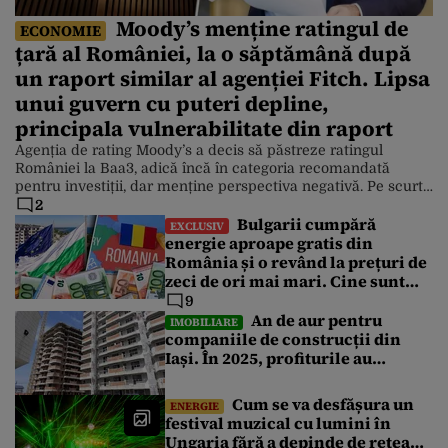
Moody’s menține ratingul de
ECONOMIE
țară al României, la o săptămână după
un raport similar al agenției Fitch. Lipsa
unui guvern cu puteri depline,
principala vulnerabilitate din raport
Agenția de rating Moody’s a decis să păstreze ratingul
României la Baa3, adică încă în categoria recomandată
pentru investiții, dar menține perspectiva negativă. Pe scurt:
România a făcut progrese cu reducerea deficitului, însă
2
Bulgarii cumpără
agenția încă vede riscuri importante, mai ales din cauza
EXCLUSIV
instabilității politice și a datoriei în creștere. Este a doua
energie aproape gratis din
evaluare pozitivă a […]
România și o revând la prețuri de
zeci de ori mai mari. Cine sunt
noii „băieți deștepți” din energie
9
de la sud de Dunăre
An de aur pentru
IMOBILIARE
companiile de construcții din
Iași. În 2025, profiturile au
explodat, deși numărul
angajaților a scăzut
Cum se va desfășura un
ENERGIE
festival muzical cu lumini în
Ungaria fără a depinde de rețeaua