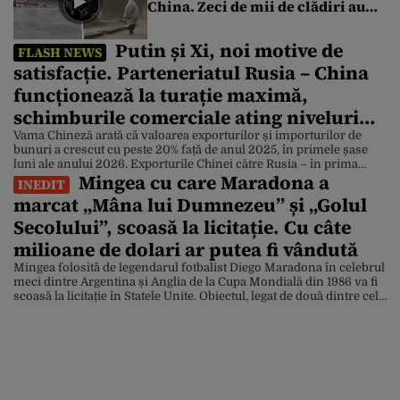
China. Zeci de mii de clădiri au
rămas fără curent, iar porturile
au fost închise
Putin și Xi, noi motive de
FLASH NEWS
satisfacție. Parteneriatul Rusia – China
funcționează la turație maximă,
schimburile comerciale ating niveluri
record
Vama Chineză arată că valoarea exporturilor și importurilor de
bunuri a crescut cu peste 20% față de anul 2025, în primele șase
luni ale anului 2026. Exporturile Chinei către Rusia – în prima
Mingea cu care Maradona a
jumătate a anului – au fost evaluate la 61 de miliarde de dolari.
INEDIT
Totodată, valoarea importurilor a urcat la 74 de miliarde […]
marcat „Mâna lui Dumnezeu” și „Golul
Secolului”, scoasă la licitație. Cu câte
milioane de dolari ar putea fi vândută
Mingea folosită de legendarul fotbalist Diego Maradona în celebrul
meci dintre Argentina și Anglia de la Cupa Mondială din 1986 va fi
scoasă la licitație în Statele Unite. Obiectul, legat de două dintre cele
mai cunoscute goluri din istoria fotbalului, ar putea fi vândut
pentru aproximativ 10 milioane de dolari. Mingea cu care
Maradona a […]