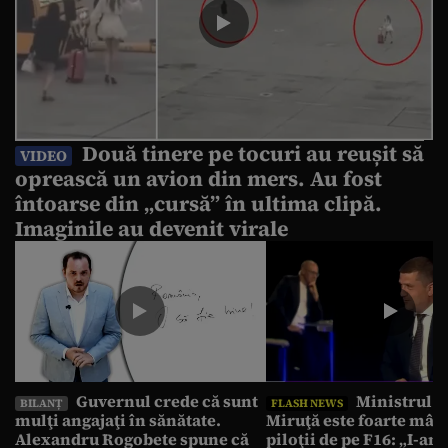
Două tinere pe tocuri au reușit să
VIDEO
oprească un avion din mers. Au fost
întoarse din „cursă” în ultima clipă.
Imaginile au devenit virale
Guvernul crede că sunt
Ministrul 
BILANȚ
FLASH NEWS
mulţi angajaţi în sănătate.
Miruţă este foarte mân
Alexandru Rogobete spune că
piloţii de pe F16: „I-am