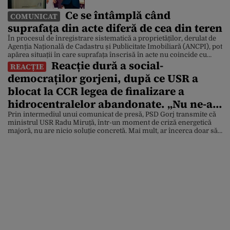
la un eveniment
Ce se întâmplă când
COMUNICAT
suprafața din acte diferă de cea din teren
În procesul de înregistrare sistematică a proprietăților, derulat de
Agenția Națională de Cadastru și Publicitate Imobiliară (ANCPI), pot
apărea situații în care suprafața înscrisă în acte nu coincide cu
Reacție dură a social-
suprafața rezultată în urma măsurătorilor cadastrale. Aceste
REACȚIE
diferențe sunt întâlnite frecvent și pot avea mai multe cauze, de la
democraților gorjeni, după ce USR a
modul în care au fost realizate măsurătorile […]
blocat la CCR legea de finalizare a
hidrocentralelor abandonate. „Nu ne-ar
surprinde dacă Miruță și USR ar acuza
Prin intermediul unui comunicat de presă, PSD Gorj transmite că
ministrul USR Radu Miruță, într-un moment de criză energetică
PSD și de faptul că asupra Europei s-a
majoră, nu are nicio soluție concretă. Mai mult, ar încerca doar să
abătut o cupolă de foc”
mascheze „incompetența și eșecul” în cazul „Complexul Energetic
Oltenia”. USR a blocat la CCR legea de finalizare a hidrocentralelor
abandonate, iar criza energetică din […]