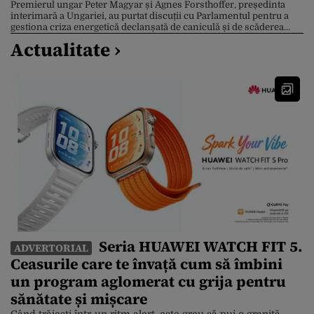
Premierul ungar Peter Magyar și Agnes Forsthoffer, președinta
interimară a Ungariei, au purtat discuții cu Parlamentul pentru a
gestiona criza energetică declanșată de caniculă și de scăderea
debitului Dunării la nivel record. Pe fondul criticilor din opoziție,
Actualitate ›
cei doi oficiali au făcut apel la unitate, cooperare și decizii pe bază
de expertiză, potrivit DailyNewsHungary. Peter […]
Seria HUAWEI WATCH FIT 5.
ADVERTORIAL
Ceasurile care te învață cum să îmbini
un program aglomerat cu grija pentru
sănătate și mișcare
Când trăiești într-un ritm alert, este greu să pui o graniță