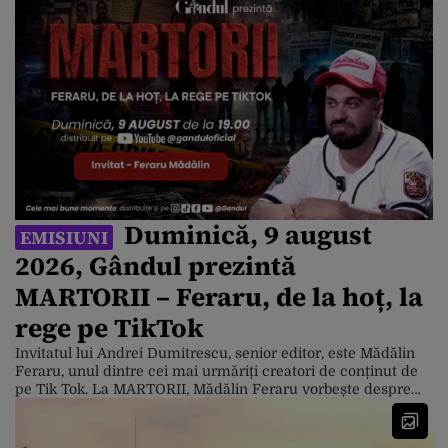
Duminică, 9 august
EMISIUNI
2026, Gândul prezintă
MARTORII – Feraru, de la hoț, la
rege pe TikTok
Invitatul lui Andrei Dumitrescu, senior editor, este Mădălin
Feraru, unul dintre cei mai urmăriți creatori de conținut de
pe Tik Tok. La MARTORII, Mădălin Feraru vorbește despre
trecutul său infracțional și uluitoarele sale aventuri din
pușcăriile iberice. Experiența acumulată pe stradă l-a ajutat
să devină, astăzi, o vedetă a platformelor de socializare, iar