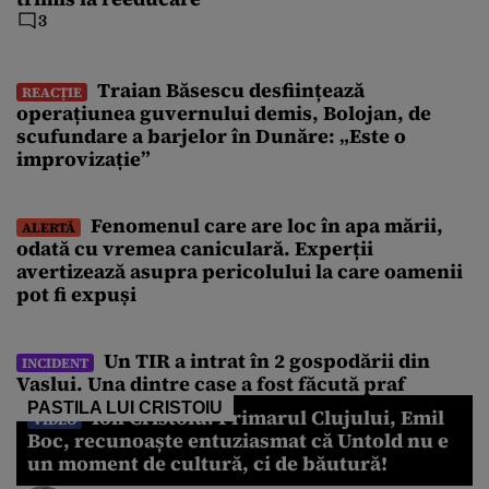
3
Traian Băsescu desființează
REACȚIE
operațiunea guvernului demis, Bolojan, de
scufundare a barjelor în Dunăre: „Este o
improvizație”
Fenomenul care are loc în apa mării,
ALERTĂ
odată cu vremea caniculară. Experții
avertizează asupra pericolului la care oamenii
pot fi expuși
Un TIR a intrat în 2 gospodării din
INCIDENT
Vaslui. Una dintre case a fost făcută praf
PASTILA LUI CRISTOIU
Ion Cristoiu: Primarul Clujului, Emil
VIDEO
Boc, recunoaște entuziasmat că Untold nu e
un moment de cultură, ci de băutură!