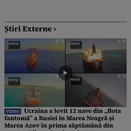
Știri Externe ›
Ucraina a lovit 12 nave din „flota
VIDEO
fantomă” a Rusiei în Marea Neagră și
Marea Azov în prima săptămână din