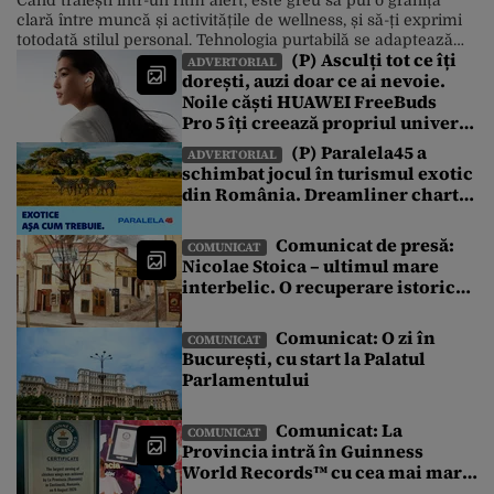
clară între muncă și activitățile de wellness, și să-ți exprimi
totodată stilul personal. Tehnologia purtabilă se adaptează
(P) Asculți tot ce îți
însă la această realitate, iar un exemplu foarte bun este noua
ADVERTORIAL
dorești, auzi doar ce ai nevoie.
serie HUAWEI WATCH FIT 5, care îmbină designul modern
Noile căști HUAWEI FreeBuds
cu funcțiile inteligente pentru fitness și care […]
Pro 5 îți creează propriul univers
sonor într-o lume de zgomote
(P) Paralela45 a
ADVERTORIAL
schimbat jocul în turismul exotic
din România. Dreamliner charter
exclusiv și o vacanță pe care nu ai
mai văzut-o până acum
Comunicat de presă:
COMUNICAT
Nicolae Stoica – ultimul mare
interbelic. O recuperare istorică
după mai bine de 80 de ani
Comunicat: O zi în
COMUNICAT
București, cu start la Palatul
Parlamentului
Comunicat: La
COMUNICAT
Provincia intră în Guinness
World Records™ cu cea mai mare
porție de aripioare de pui servită