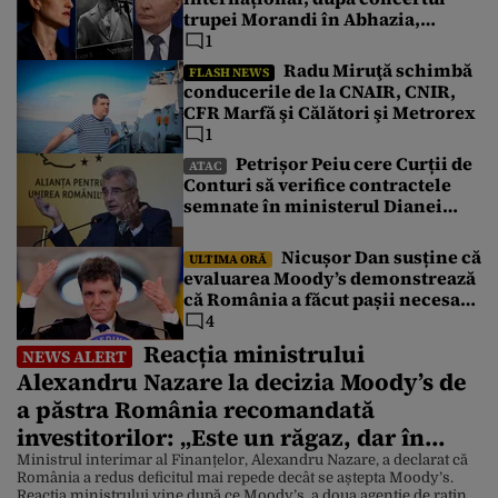
trupei Morandi în Abhazia,
regiune separatistă, sub protecția
1
Rusiei
Radu Miruţă schimbă
FLASH NEWS
conducerile de la CNAIR, CNIR,
CFR Marfă şi Călători şi Metrorex
1
Petrișor Peiu cere Curții de
ATAC
Conturi să verifice contractele
semnate în ministerul Dianei
Buzoianu
Nicușor Dan susține că
ULTIMA ORĂ
evaluarea Moody’s demonstrează
că România a făcut pașii necesari
pentru a menține încrederea
4
investitorilor: „Totuși,
Reacția ministrului
NEWS ALERT
perspectiva rămâne rezervată”
Alexandru Nazare la decizia Moody’s de
a păstra România recomandată
investitorilor: „Este un răgaz, dar în
niciun caz un motiv de relaxare”
Ministrul interimar al Finanțelor, Alexandru Nazare, a declarat că
România a redus deficitul mai repede decât se aștepta Moody’s.
Reacția ministrului vine după ce Moody’s, a doua agenție de rating,