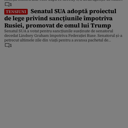
a venit cu raportul în care a spus că România își va păstra
1
clasificarea recomandată investitorilor. „Moody’s reconfirmă
Senatul SUA adoptă proiectul
TENSIUNI
ratingul de țară. Prin dialog constant, rezultate […]
de lege privind sancțiunile împotriva
Rusiei, promovat de omul lui Trump
Senatul SUA a votat pentru sancțiunile susținute de senatorul
decedat Lindsey Graham împotriva Federației Ruse. Senatorul și-a
petrecut ultimele zile din viață pentru a avansa pachetul de
sancțiuni ce a primit din partea Senatului 86 de voturi „pentru” și
1
numai 11 voturi „împotrivă”. Cu o majoritate bipartizană a fost
aprobată vineri legea care sancționează industria […]