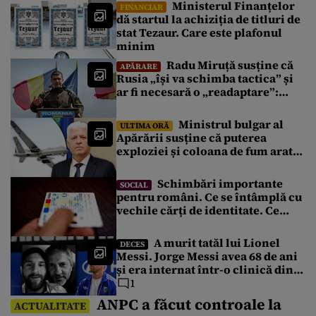
Ministerul Finanțelor
Potrivit Salvamont Prahova, a fost solicitat și sprijinul unui
FINANCIAR
dă startul la achiziția de titluri de
elicopter de la Târgu Mureș. Update 1: Salvamont Prahova
stat Tezaur. Care este plafonul
anunță că, din păcate, nu se poate interveni cu elicopter din
cauza […]
minim
Radu Miruță susține că
APĂRARE
Rusia „își va schimba tactica” și
ar fi necesară o „readaptare”:
„Dacă vin 150 de drone nu mai
suntem pe timp de pace”
Ministrul bulgar al
ULTIMA ORĂ
Apărării susține că puterea
exploziei și coloana de fum arată
că drona transporta o cantitate
semnificativă de exploziv
Schimbări importante
SOCIAL
pentru români. Ce se întâmplă cu
vechile cărți de identitate. Ce
perioadă vor mai fi valabile
buletinele clasice
A murit tatăl lui Lionel
DECES
Messi. Jorge Messi avea 68 de ani
și era internat într-o clinică din
Argentina
1
ANPC a făcut controale la
ACTUALITATE