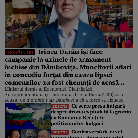
Irineu Darău își face
DEZVĂLUIRI
campanie la uzinele de armament
închise din Dâmbovița. Muncitorii aflați
în concediu forțat din cauza lipsei
comenzilor au fost chemați de acasă
pentru a da mâna cu Ministrul
Ministrul demis al Economiei, Digitalizării,
Antreprenoriatului şi Turismului, Irineu Darău(USR), este
Economiei
acuzat de membrii PSD Dâmbovița că a mers să viziteze
Ce scrie presa bulgară
două uzine de armament, deși acestea au liniile de producţie
REACȚIE
despre drona explodată la granița
închise. Ba mai mult, a chemat oamenii de acasă ca să aibă
cu România: Reacțiile
cu cine să dea mâna şi să facă poze de campanie. Ministrul
[…]
politicienilor bulgari
Controversă de nivel
REACȚIE
internațional, după concertul