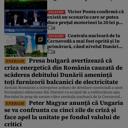
publică, în ciuda crizei
energetice
Victor Ponta confirmă că
EXCLUSIV
există un scenariu care ar putea
duce prețul motorinei la 20 lei pe
litru. „Nu avem de unde să luăm
6
petrol”
Centrala nucleară de la
EXCLUSIV
Cernavodă a mai fost oprită și în
primăvară, când nivelul Dunării
era normal. Documentele
2
descoperite de Gândul arată că
Presa bulgară avertizează că
ENERGIE
reactoarele au fost închise timp
criza energetică din România cauzată de
de 20 de zile
scăderea debitului Dunării amenință
toți furnizorii balcanici de electricitate
Armata României a întreprins acțiuni de demlare controlată a unei
formațiuni stâncoase din Dunăre cu scopul de a redirecționa apa
fluviului în prag de secare către centrala nucleară de la Cernavodă.
Peter Magyar anunță că Ungaria
Scăderea debitului Dunării din cauza valului canicular riscă să
ENERGIE
amenințe producția de electricitate în întreaga regiune balcanică,
se va confrunta cu cinci zile de criză și
potrivit Novinite. Operațiune militară românească pentru devierea
[…]
face apel la unitate pe fondul valului de
critici