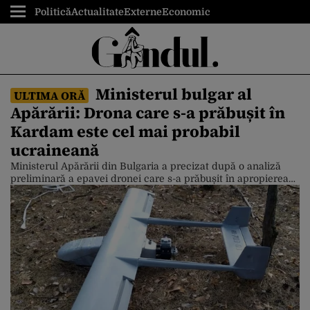
Politică
Actualitate
Externe
Economic
Ministerul bulgar al
ULTIMA ORĂ
Apărării: Drona care s-a prăbușit în
Kardam este cel mai probabil
ucraineană
Ministerul Apărării din Bulgaria a precizat după o analiză
preliminară a epavei dronei care s-a prăbușit în apropierea
fostului punct de trecere a frontierei Kardam că a fost „cel
mai probabil, o dronă-momeală de tip „Maya”. Acest tip de
dronă este utilizat pe scară largă de forțele armate
ucrainene. Informația a fost comunicată de biroul […]