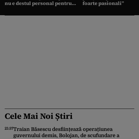
nu e destul personal pentru
foarte pasionali”
combaterea infecţiilor
nosocomiale
Cele Mai Noi Știri
21:37
19
Traian Băsescu desființează operațiunea
guvernului demis, Bolojan, de scufundare a