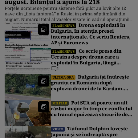
august. Bilanțul a ajuns la 218
Forțele ucrainene pentru sisteme fără pilot au lovit alte 12
nave din „flota fantomă” a Rusiei în prima săptămână din
august. Numărul total al vaselor vizate în cadrul operațiunii
Drona explodată în
maritime lansate în iulie a ajuns la 218, potrivit
FLASH NEWS
Bulgaria, în atenția presei
comandantului Robert „Magyar” Brovdi. Operațiunea
internaționale. Ce scriu Reuters,
ucraineană vizează logistica maritimă a Rusiei Operațiunea
„MoLoChKa” a fost lansată pe […]
AP și Euronews
Ce scrie presa din
FLASH NEWS
Ucraina despre drona care a
explodat în Bulgaria, lângă
granița cu România
1
Bulgaria își întărește
ULTIMA ORĂ
granița cu România după
explozia dronei de la Kardam.
Forțe antidrone, mutate de la
frontiera cu Turcia
Pot SUA să poarte un alt
MILITAR
război major în timp ce conflictul
cu Iranul epuizează stocurile de
rachete Patriot, THAAD și
Tomahawk?
Taifunul Dolphin lovește
VIDEO
Japonia și se îndreaptă spre