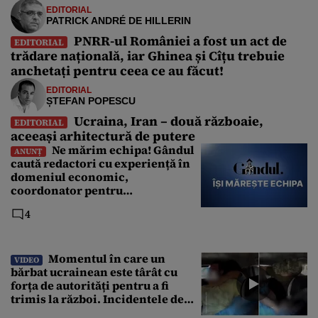
EDITORIAL
PATRICK ANDRÉ DE HILLERIN
PNRR-ul României a fost un act de
EDITORIAL
trădare națională, iar Ghinea și Cîțu trebuie
anchetați pentru ceea ce au făcut!
EDITORIAL
ȘTEFAN POPESCU
Ucraina, Iran – două războaie,
EDITORIAL
aceeași arhitectură de putere
Ne mărim echipa! Gândul
ANUNȚ
caută redactori cu experiență în
domeniul economic,
coordonator pentru
Departamentul Politic și Senior
4
Editor. Care sunt cerințele
Momentul în care un
VIDEO
bărbat ucrainean este târât cu
forța de autorități pentru a fi
trimis la război. Incidentele de
acest fel sunt tot mai dese