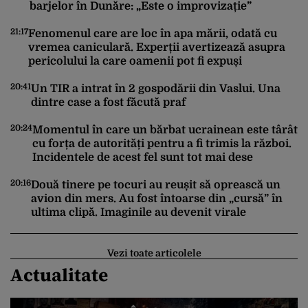
barjelor în Dunăre: „Este o improvizație”
21:17
Fenomenul care are loc în apa mării, odată cu
vremea caniculară. Experții avertizează asupra
19
pericolului la care oamenii pot fi expuși
20:41
Un TIR a intrat în 2 gospodării din Vaslui. Una
dintre case a fost făcută praf
19
20:24
Momentul în care un bărbat ucrainean este târât
cu forța de autorități pentru a fi trimis la război.
Incidentele de acest fel sunt tot mai dese
19
20:16
Două tinere pe tocuri au reușit să oprească un
avion din mers. Au fost întoarse din „cursă” în
ultima clipă. Imaginile au devenit virale
Vezi toate articolele
Actualitate