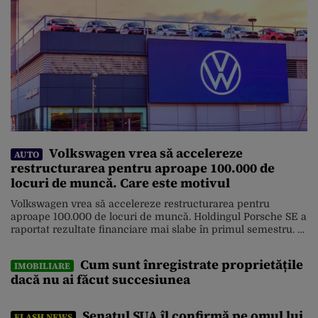
invitatul lui […]
Volkswagen vrea să accelereze
AUTO
restructurarea pentru aproape 100.000 de
locuri de muncă. Care este motivul
Volkswagen vrea să accelereze restructurarea pentru
aproape 100.000 de locuri de muncă. Holdingul Porsche SE a
raportat rezultate financiare mai slabe în primul semestru. În
acest context, acționarii majoritari ai Volkswagen cer
accelerarea restructurării grupului. Măsurile ar putea genera
Cum sunt înregistrate proprietățile
IMOBILIARE
noi tensiuni comerciale și conflicte de muncă. Acționarul
dacă nu ai făcut succesiunea
principal care controlează grupul a transmis un mesaj […]
Senatul SUA îl confirmă pe omul lui
FLASH NEWS