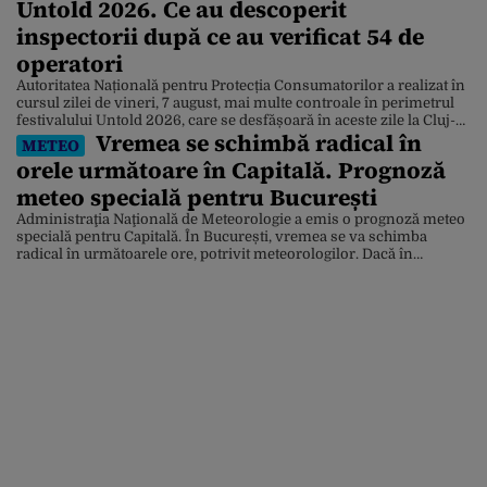
Untold 2026. Ce au descoperit
inspectorii după ce au verificat 54 de
operatori
Autoritatea Națională pentru Protecția Consumatorilor a realizat în
cursul zilei de vineri, 7 august, mai multe controale în perimetrul
festivalului Untold 2026, care se desfășoară în aceste zile la Cluj-
Vremea se schimbă radical în
Napoca. Reprezentanții ANPC au precizat că cinci echipe de
METEO
comisari au fost prezente la festival pentru a verifica modul în care
orele următoare în Capitală. Prognoză
sunt respectate drepturile consumatorilor. Inspectorii […]
meteo specială pentru București
Administraţia Naţională de Meteorologie a emis o prognoză meteo
specială pentru Capitală. În București, vremea se va schimba
radical în următoarele ore, potrivit meteorologilor. Dacă în
ultimele zile au fost temperaturi sufocante, de astăzi sunt anunțate
ploi și furtuni. Pentru sâmbătătă, 8 august, pentru Capitală sunt în
vigoare două avertizări meteorologice: una de caniculă și […]