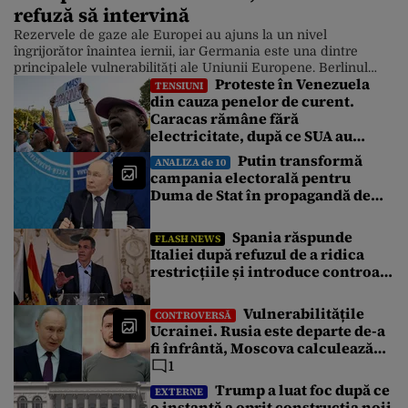
refuză să intervină
Rezervele de gaze ale Europei au ajuns la un nivel
îngrijorător înaintea iernii, iar Germania este una dintre
principalele vulnerabilități ale Uniunii Europene. Berlinul
Proteste în Venezuela
refuză deocamdată să intervină direct pentru a accelera
TENSIUNI
din cauza penelor de curent.
cumpărarea de gaze, mizând pe revenirea pieței, în timp ce
Caracas rămâne fără
analiștii avertizează că o iarnă rece ar putea duce la prețuri
mai mari […]
electricitate, după ce SUA au
promis modernizarea rețelei
Putin transformă
ANALIZA de 10
campania electorală pentru
Duma de Stat în propagandă de
război. Nemulțumirea elitelor,
tratată cu indiferență la Kremlin
Spania răspunde
FLASH NEWS
Italiei după refuzul de a ridica
restricțiile și introduce controale
pentru călătorii din Italia
Vulnerabilitățile
CONTROVERSĂ
Ucrainei. Rusia este departe de-a
fi înfrântă, Moscova calculează
războiul în ani, nu în luni
1
Trump a luat foc după ce
EXTERNE
o instanță a oprit construcția noii