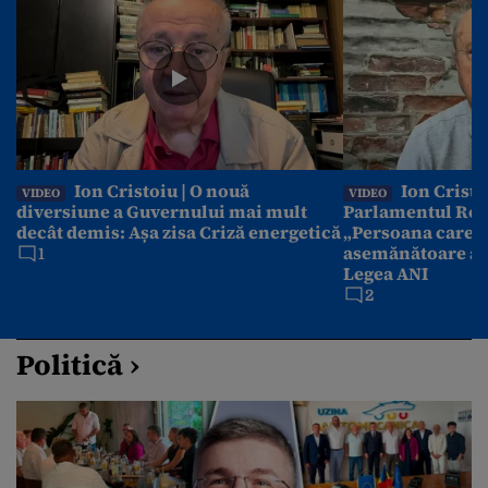
Ion Cristoiu | O nouă
Ion Cristo
VIDEO
VIDEO
diversiune a Guvernului mai mult
Parlamentul Rom
decât demis: Așa zisa Criză energetică
„Persoana care ar
asemănătoare ace
1
Legea ANI
2
Politică ›