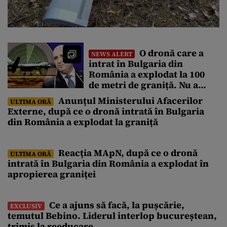
O dronă care a
NEWS ALERT
intrat în Bulgaria din
România a explodat la 100
de metri de graniță. Nu a
fost detectată de radare.
Anunțul Ministerului Afacerilor
ULTIMA ORĂ
Reacția MApN
Externe, după ce o dronă intrată în Bulgaria
din România a explodat la graniță
Reacția MApN, după ce o dronă
ULTIMA ORĂ
intrată în Bulgaria din România a explodat în
apropierea graniței
Ce a ajuns să facă, la pușcărie,
EXCLUSIV
temutul Bebino. Liderul interlop bucureștean,
trimis la reeducare