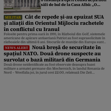
săli de bal de la Casa Albă: „O
rușine națională”
Cât de repede și-au epuizat SUA
MILITAR
și aliații din Orientul Mijlociu rachetele
în conflictul cu Iranul
Folosite pentru prima oară în 1991, în Războiul din Golf, sistemele
americane de apărare antiaeriană Patriot au fost suprasolicitate în
războaiele din ultimii 6 ani. Stocurile de muniție din Europa sunt
Nouă breșă de securitate în
acum epuizate din cauza războiului Ucrainei împotriva invaziei
NEWS ALERT
ruse. Iar acum, sunt în prag de epuizare și în SUA din cauza
spațiul NATO. Două drone suspecte au
războiului cu Iranul, […]
survolat o bază militară din Germania
Două drone neidentificate au fost observate deasupra bazei
militare a armatei germane din Mechernich, în landul Renania de
Nord – Westfalia joi, în jurul orei 22:00, relatează Die Zeit.
Incidentul a declanșat imediat o alertă în rândul forțelor de
securitate germane și a alimentat temeri tot mai mari legate de
acțiuni de spionaj și sabotaj […]