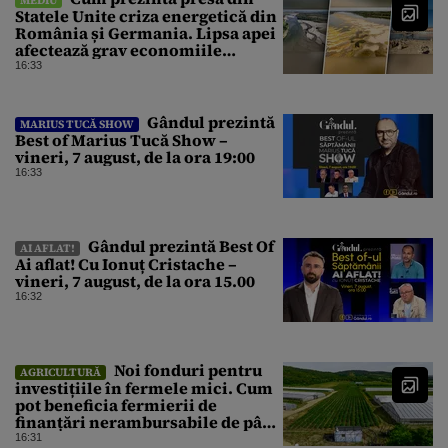
Statele Unite criza energetică din
România și Germania. Lipsa apei
afectează grav economiile
Europei
16:33
Gândul prezintă
MARIUS TUCĂ SHOW
Best of Marius Tucă Show –
vineri, 7 august, de la ora 19:00
16:33
Gândul prezintă Best Of
AI AFLAT!
Ai aflat! Cu Ionuț Cristache –
vineri, 7 august, de la ora 15.00
16:32
Noi fonduri pentru
AGRICULTURĂ
investițiile în fermele mici. Cum
pot beneficia fermierii de
finanțări nerambursabile de până
la 50.000 de euro
16:31