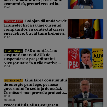
economică, prețuri record la
carburanți și cea mai gravă criză
15:43
energetică de la Revoluție
încoace. Cum se apără premierul,
întrebat de Gândul dacă își cere
Bolojan dă undă verde
NEWS ALERT
scuze
Transelectrica să taie curentul
companiilor, în contextul crizei
energetice. Cu cât timp trebuie să
le anunțe înainte
14:57
PSD anunță că nu
FLASH NEWS
susține demersul AUR de
suspendare a președintelui
Nicușor Dan: ”Nu văd motive
pentru care președintele ar trebui
13:32
suspendat”
Limitarea consumului
ULTIMA ORĂ
de energie prin lege, pe masa
guvernului în ședința de astăzi.
Ce măsuri mai prevede proiectul
în caz de pandemie, cutremur sau
11:58
conflict armat
Mediafax
Procesul lui Călin Georgescu