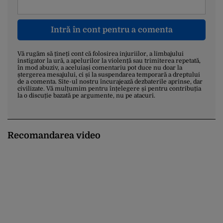
Intră în cont pentru a comenta
Vă rugăm să țineți cont că folosirea injuriilor, a limbajului
instigator la ură, a apelurilor la violență sau trimiterea repetată,
în mod abuziv, a aceluiași comentariu pot duce nu doar la
ștergerea mesajului, ci și la suspendarea temporară a dreptului
de a comenta. Site-ul nostru încurajează dezbaterile aprinse, dar
civilizate. Vă mulțumim pentru înțelegere și pentru contribuția
la o discuție bazată pe argumente, nu pe atacuri.
Recomandarea video