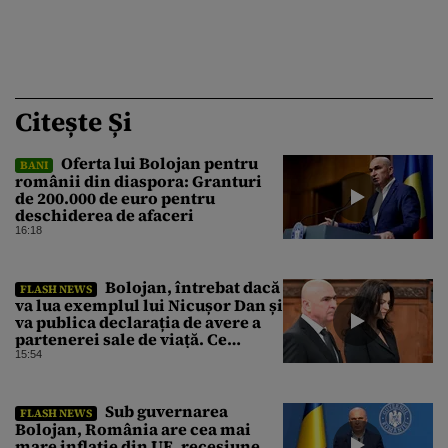
Citește Și
Oferta lui Bolojan pentru
BANI
românii din diaspora: Granturi
de 200.000 de euro pentru
deschiderea de afaceri
16:18
Bolojan, întrebat dacă
FLASH NEWS
va lua exemplul lui Nicușor Dan și
va publica declarația de avere a
partenerei sale de viață. Ce
răspuns a dat premierul demis
15:54
Sub guvernarea
FLASH NEWS
Bolojan, România are cea mai
mare inflație din UE, recesiune