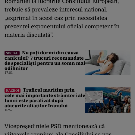
României la lucrările Consiliului European,
trebuie să prevaleze interesul național,
„exprimat în acest caz prin necesitatea
prezenței exponentului oficial competent în
materia discutată”.
Nu poți dormi din cauza
SOCIAL
caniculei? 7 trucuri recomandate
de specialiști pentru un somn mai
odihnitor
17:01
Traficul maritim prin
RĂZBOI
cele mai importante strâmtori ale
lumii este paralizat după
atacurile aliaților Iranului
16:57
Vicepreședintele PSD menționează că
viitoarele reuniuni ale Consiliului se vor