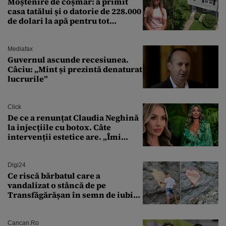
Moștenire de coșmar: a primit
casa tatălui și o datorie de 228.000
de dolari la apă pentru tot
cartierul
Mediafax
Guvernul ascunde recesiunea.
Câciu: „Mint și prezintă denaturat
lucrurile”
Click
De ce a renunțat Claudia Neghină
la injecțiile cu botox. Câte
intervenții estetice are. „Îmi
îngheață fața”
Digi24
Ce riscă bărbatul care a
vandalizat o stâncă de pe
Transfăgărășan în semn de iubire
față de „Anna”
Cancan.ro