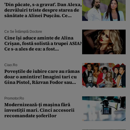
'Din păcate, s-a gravat'. Dan Alexa,
dezvăluiri triste despre starea de
sănătate a Alinei Pușcău. Ce
discuție au avut cu două zile în
urmă
Ce Se Întâmplă Doctore
Cine își aduce aminte de Alina
Crișan, fostă solistă a trupei ASIA?
Ce s-a ales de ea: a fost
condamnată la închisoare cu
suspendare. Ce acuzații i se aduc
Ciao.ro
Poveştile de iubire care au rămas
doar o amintire! Imagini tari cu
Gina Pistol, Răzvan Fodor sau
Andra Măruţă şi foştii parteneri
Promotor.ro
Modernizează-ți mașina fără
investiții mari. Cinci accesorii
recomandate șoferilor