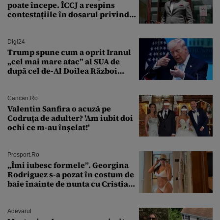
poate începe. ÎCCJ a respins
contestațiile în dosarul privind
lovitura de stat
Digi24
Trump spune cum a oprit Iranul
„cel mai mare atac” al SUA de
după cel de-Al Doilea Război
Mondial
Cancan.ro
Valentin Sanfira o acuză pe
Codruța de adulter? 'Am iubit doi
ochi ce m-au înșelat!'
Prosport.ro
„Îmi iubesc formele”. Georgina
Rodriguez s-a pozat în costum de
baie înainte de nunta cu Cristiano
Ronaldo
Adevarul