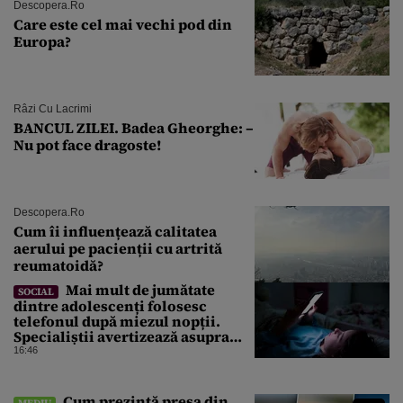
Descopera.ro
Care este cel mai vechi pod din
Europa?
Râzi Cu Lacrimi
BANCUL ZILEI. Badea Gheorghe: –
Nu pot face dragoste!
Descopera.ro
Cum îi influențează calitatea
aerului pe pacienții cu artrită
reumatoidă?
Mai mult de jumătate
SOCIAL
dintre adolescenți folosesc
telefonul după miezul nopții.
Specialiștii avertizează asupra
efectelor
16:46
Cum prezintă presa din
MEDIU