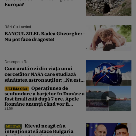
Europa?
Râzi Cu Lacrimi
BANCUL ZILEI. Badea Gheorghe: –
Nu pot face dragoste!
Descopera.ro
Cum arată o zi din viața unui
cercetător NASA care studiază
sănătatea astronauților: „Nu este
o știință complicată”
Operațiunea de
ULTIMA ORĂ
scufundare a barjelor în Dunăre a
fost finalizată după 7 ore. Apele
Române anunță când vor fi
simțite efectele
21:56
Kievul neagă că a
MILITAR
intenționat să atace Bulgaria