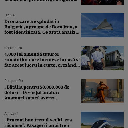
soluție”
Digi24
Drona care a explodat în
Bulgaria, aproape de România, a
fost identificată. Ce arată analiza
preliminară a epavei
Cancan.ro
4.000 lei amendă tuturor
românilor care locuiesc la casă și
fac acest lucru în curte, crezând
că nu îi vede nimeni
Prosport.ro
„Bătălia pentru 50.000.000 de
dolari”. Divorțul anului:
Anamaria atacă averea
milionarului
Adevarul
„Era mai bun trenul vechi, era
răcoare”. Pasagerii unui tren