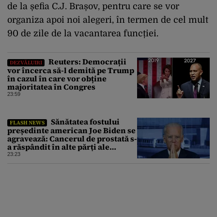
de la șefia C.J. Brașov, pentru care se vor
organiza apoi noi alegeri, în termen de cel mult
90 de zile de la vacantarea funcției.
Reuters: Democrații
DEZVĂLUIRI
vor încerca să-l demită pe Trump
în cazul în care vor obține
majoritatea în Congres
23:59
Sănătatea fostului
FLASH NEWS
președinte american Joe Biden se
agravează: Cancerul de prostată s-
a răspândit în alte părți ale
corpului
23:23