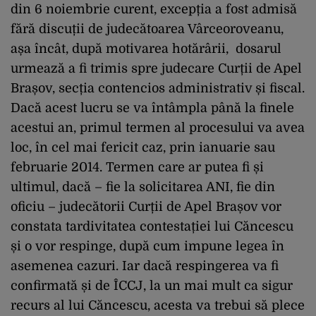
din 6 noiembrie curent, excepția a fost admisă
fără discuții de judecătoarea Vârceoroveanu,
așa încât, după motivarea hotărârii, dosarul
urmează a fi trimis spre judecare Curții de Apel
Brașov, secția contencios administrativ și fiscal.
Dacă acest lucru se va întâmpla până la finele
acestui an, primul termen al procesului va avea
loc, în cel mai fericit caz, prin ianuarie sau
februarie 2014. Termen care ar putea fi și
ultimul, dacă – fie la solicitarea ANI, fie din
oficiu – judecătorii Curții de Apel Brașov vor
constata tardivitatea contestației lui Căncescu
și o vor respinge, după cum impune legea în
asemenea cazuri. Iar dacă respingerea va fi
confirmată și de ÎCCJ, la un mai mult ca sigur
recurs al lui Căncescu, acesta va trebui să plece