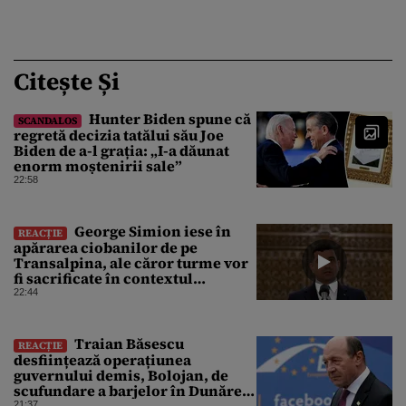
Citește Și
Hunter Biden spune că
SCANDALOS
regretă decizia tatălui său Joe
Biden de a-l grația: „I-a dăunat
enorm moștenirii sale”
22:58
George Simion iese în
REACȚIE
apărarea ciobanilor de pe
Transalpina, ale căror turme vor
fi sacrificate în contextul
focarului de variolă ovină
22:44
Traian Băsescu
REACȚIE
desființează operațiunea
guvernului demis, Bolojan, de
scufundare a barjelor în Dunăre:
„Este o improvizație”
21:37