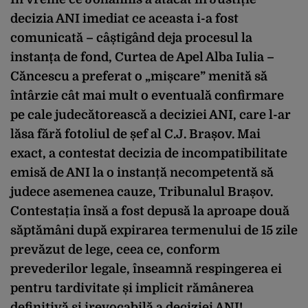
decizia ANI imediat ce aceasta i-a fost
comunicată – câștigând deja procesul la
instanța de fond, Curtea de Apel Alba Iulia –
Căncescu a preferat o „mișcare” menită să
întârzie cât mai mult o eventuală confirmare
pe cale judecătorească a deciziei ANI, care l-ar
lăsa fără fotoliul de șef al C.J. Brașov. Mai
exact, a contestat decizia de incompatibilitate
emisă de ANI la o instanță necompetentă să
judece asemenea cauze, Tribunalul Brașov.
Contestația însă a fost depusă la aproape două
săptămâni după expirarea termenului de 15 zile
prevăzut de lege, ceea ce, conform
prevederilor legale, înseamnă respingerea ei
pentru tardivitate și implicit rămânerea
definitivă și irevocabilă a deciziei ANI!