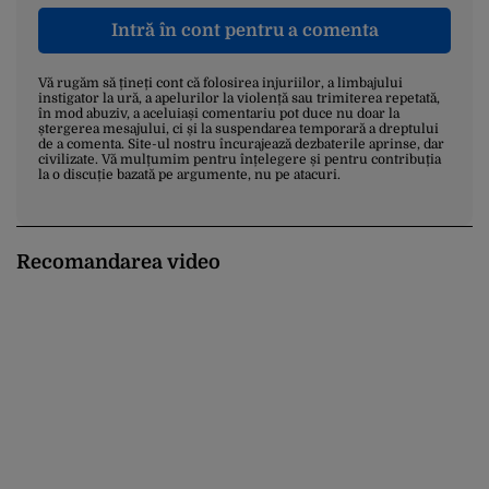
Intră în cont pentru a comenta
Vă rugăm să țineți cont că folosirea injuriilor, a limbajului
instigator la ură, a apelurilor la violență sau trimiterea repetată,
în mod abuziv, a aceluiași comentariu pot duce nu doar la
ștergerea mesajului, ci și la suspendarea temporară a dreptului
de a comenta. Site-ul nostru încurajează dezbaterile aprinse, dar
civilizate. Vă mulțumim pentru înțelegere și pentru contribuția
la o discuție bazată pe argumente, nu pe atacuri.
Recomandarea video