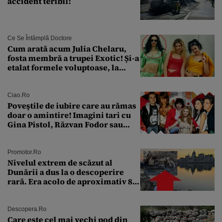
accident teribil!
Ce Se Întâmplă Doctore
Cum arată acum Julia Chelaru,
fosta membră a trupei Exotic! Și-a
etalat formele voluptoase, la
aproape 50 de ani
Ciao.ro
Poveştile de iubire care au rămas
doar o amintire! Imagini tari cu
Gina Pistol, Răzvan Fodor sau
Andra Măruţă şi foştii parteneri
Promotor.ro
Nivelul extrem de scăzut al
Dunării a dus la o descoperire
rară. Era acolo de aproximativ 80
de ani
Descopera.ro
Care este cel mai vechi pod din