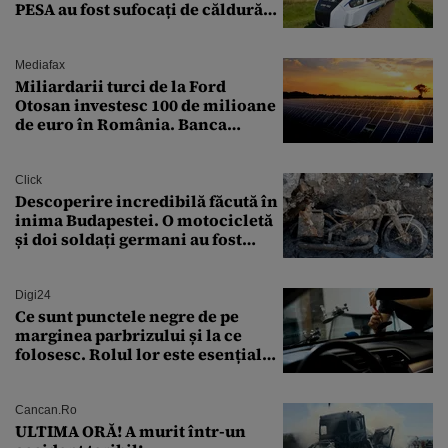
PESA au fost sufocați de căldură
pe ruta București-Constanța
Mediafax
Miliardarii turci de la Ford
Otosan investesc 100 de milioane
de euro în România. Banca
Transilvania le acordă o
finanțare uriașă
Click
Descoperire incredibilă făcută în
inima Budapestei. O motocicletă
și doi soldați germani au fost
găsiți în Dunăre
Digi24
Ce sunt punctele negre de pe
marginea parbrizului și la ce
folosesc. Rolul lor este esențial
pentru siguranța mașinii
Cancan.ro
ULTIMA ORĂ! A murit într-un