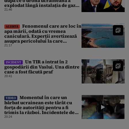
după ce o dronă ucraineană a
explodat lângă instalația de gaz
de la granița României
21:46
Fenomenul care are loc în
ALERTĂ
apa mării, odată cu vremea
caniculară. Experții avertizează
asupra pericolului la care
oamenii pot fi expuși
21:17
Un TIR a intrat în 2
INCIDENT
gospodării din Vaslui. Una dintre
case a fost făcută praf
20:41
Momentul în care un
VIDEO
bărbat ucrainean este târât cu
forța de autorități pentru a fi
trimis la război. Incidentele de
acest fel sunt tot mai dese
20:24