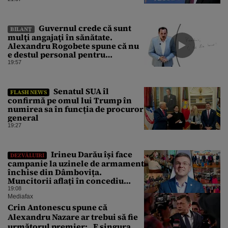
Guvernul crede că sunt
BILANȚ
mulţi angajaţi în sănătate.
Alexandru Rogobete spune că nu
e destul personal pentru
combaterea infecţiilor
19:57
nosocomiale
Senatul SUA îl
FLASH NEWS
confirmă pe omul lui Trump în
numirea sa în funcția de procuror
general
19:27
Irineu Darău își face
DEZVĂLUIRI
campanie la uzinele de armament
închise din Dâmbovița.
Muncitorii aflați în concediu
forțat din cauza lipsei comenzilor
19:08
au fost chemați de acasă pentru a
Mediafax
da mâna cu Ministrul Economiei
Crin Antonescu spune că
Alexandru Nazare ar trebui să fie
următorul premier: „E singura