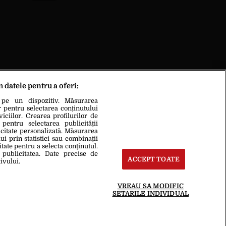
m datele pentru a oferi:
 pe un dispozitiv. Măsurarea
r pentru selectarea conținutului
iciilor. Crearea profilurilor de
 pentru selectarea publicității
icitate personalizată. Măsurarea
i prin statistici sau combinații
itate pentru a selecta conținutul.
 publicitatea. Date precise de
ACCEPT TOATE
ivului.
VREAU SA MODIFIC
te
Termeni Și Condiții
SETARILE INDIVIDUAL
oduce integral scrierile publicistice purtătoare de Drepturi de Autor.