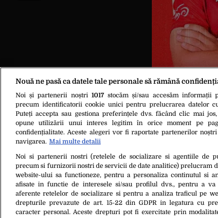
Nouă ne pasă ca datele tale personale să rămână confidenți
Noi și partenerii noștri
1017
stocăm și/sau accesăm informații pe
precum identificatorii cookie unici pentru prelucrarea datelor c
Puteți accepta sau gestiona preferințele dvs. făcând clic mai jos,
opune utilizării unui interes legitim în orice moment pe pag
confidențialitate. Aceste alegeri vor fi raportate partenerilor noștr
navigarea.
Mai multe detalii
Noi si partenerii nostri (retelele de socializare si agentiile de p
precum si furnizorii nostri de servicii de date analitice) prelucram 
website-ului sa functioneze, pentru a personaliza continutul si an
Despre Noi
Contact
Ec
afisate in functie de interesele si/sau profilul dvs., pentru a va 
aferente retelelor de socializare si pentru a analiza traficul pe we
drepturile prevazute de art. 15-22 din GDPR in legatura cu pre
caracter personal. Aceste drepturi pot fi exercitate prin modalita
Citarea se poate face în limita a 250 de semne. Nici o instituţie sau