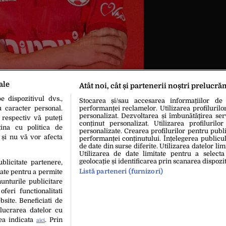
ale
Atât noi, cât și partenerii noștri prelucră
 dispozitivul dvs.,
Stocarea și/sau accesarea informațiilor de
u caracter personal.
performanței reclamelor. Utilizarea profilurilo
personalizat. Dezvoltarea și îmbunătățirea serv
 respectiv vă puteți
conținut personalizat. Utilizarea profilurilor
ina cu politica de
personalizate. Crearea profilurilor pentru publ
i și nu vă vor afecta
performanței conținutului. Înțelegerea publiculu
de date din surse diferite. Utilizarea datelor lim
Utilizarea de date limitate pentru a selecta
geolocație și identificarea prin scanarea dispozit
ublicitate partenere,
Listă parteneri (furnizori)
date pentru a permite
unturile publicitare
hipa Editorială
Politica De Cookies
Politica De Confidențialita
oferi functionalitati
bsite. Beneficiati de
lucrarea datelor cu
copyright © 2026
tea indicata
. Prin
aici
 persoană (site-uri, instituţii mass-media, firme de monitorizare) nu poate repr