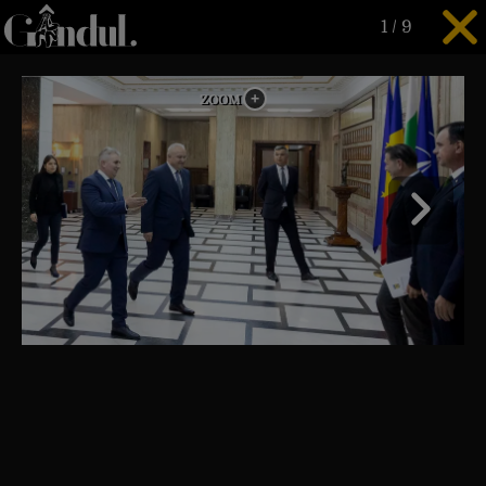
1
/
9