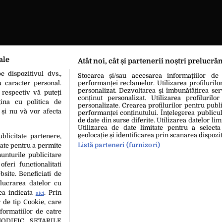
ale
Atât noi, cât și partenerii noștri prelucră
 dispozitivul dvs.,
Stocarea și/sau accesarea informațiilor de
u caracter personal.
performanței reclamelor. Utilizarea profilurilo
personalizat. Dezvoltarea și îmbunătățirea serv
 respectiv vă puteți
conținut personalizat. Utilizarea profilurilor
ina cu politica de
personalizate. Crearea profilurilor pentru publ
i și nu vă vor afecta
performanței conținutului. Înțelegerea publiculu
de date din surse diferite. Utilizarea datelor lim
Utilizarea de date limitate pentru a selecta
geolocație și identificarea prin scanarea dispozit
ublicitate partenere,
Listă parteneri (furnizori)
date pentru a permite
unturile publicitare
oferi functionalitati
bsite. Beneficiati de
lucrarea datelor cu
tea indicata
. Prin
aici
 de tip Cookie, care
hipa Editorială
Politica De Cookies
Politica De Confidențialita
formatiilor de catre
MODIFIC SETARILE