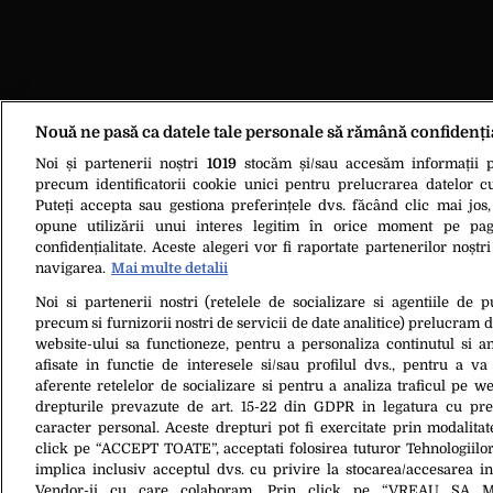
Nouă ne pasă ca datele tale personale să rămână confidenți
Noi și partenerii noștri
1019
stocăm și/sau accesăm informații pe
precum identificatorii cookie unici pentru prelucrarea datelor c
Puteți accepta sau gestiona preferințele dvs. făcând clic mai jos,
opune utilizării unui interes legitim în orice moment pe pag
confidențialitate. Aceste alegeri vor fi raportate partenerilor noștr
navigarea.
Mai multe detalii
Noi si partenerii nostri (retelele de socializare si agentiile de p
precum si furnizorii nostri de servicii de date analitice) prelucram 
website-ului sa functioneze, pentru a personaliza continutul si an
afisate in functie de interesele si/sau profilul dvs., pentru a va 
aferente retelelor de socializare si pentru a analiza traficul pe we
drepturile prevazute de art. 15-22 din GDPR in legatura cu pre
caracter personal. Aceste drepturi pot fi exercitate prin modalita
click pe “ACCEPT TOATE”, acceptati folosirea tuturor Tehnologiilor
Despre Noi
Contact
Ec
implica inclusiv acceptul dvs. cu privire la stocarea/accesarea in
Vendor-ii cu care colaboram. Prin click pe “VREAU SA 