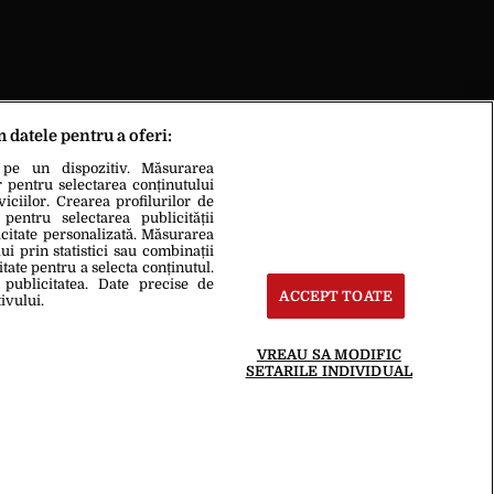
m datele pentru a oferi:
 pe un dispozitiv. Măsurarea
r pentru selectarea conținutului
GALERIE FOTO:
Designerul
iciilor. Crearea profilurilor de
 pentru selectarea publicității
de modă Adrian Oianu a
icitate personalizată. Măsurarea
i prin statistici sau combinații
analizat vestimentația
itate pentru a selecta conținutul.
cuplului prezidențial. Ce
 publicitatea. Date precise de
ACCEPT TOATE
ivului.
critici le-a adus președintelui
Nicușor Dan și concubinei
VREAU SA MODIFIC
sale
SETARILE INDIVIDUAL
te
Termeni Și Condiții