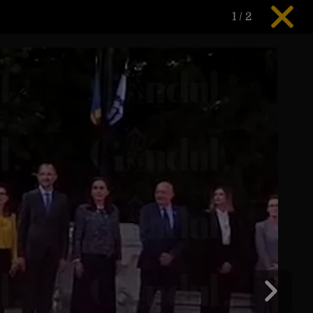
1
/
2