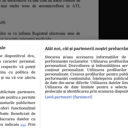
ale
Atât noi, cât și partenerii noștri prelucră
 dispozitivul dvs.,
Stocarea și/sau accesarea informațiilor de
u caracter personal.
performanței reclamelor. Utilizarea profilurilo
personalizat. Dezvoltarea și îmbunătățirea serv
 respectiv vă puteți
conținut personalizat. Utilizarea profilurilor
ina cu politica de
personalizate. Crearea profilurilor pentru publ
i și nu vă vor afecta
performanței conținutului. Înțelegerea publiculu
de date din surse diferite. Utilizarea datelor lim
Utilizarea de date limitate pentru a selecta
geolocație și identificarea prin scanarea dispozit
ublicitate partenere,
Listă parteneri (furnizori)
date pentru a permite
unturile publicitare
hipa Editorială
Politica De Cookies
Politica De Confidențialita
oferi functionalitati
bsite. Beneficiati de
lucrarea datelor cu
copyright © 2026
tea indicata
. Prin
aici
 persoană (site-uri, instituţii mass-media, firme de monitorizare) nu poate repr