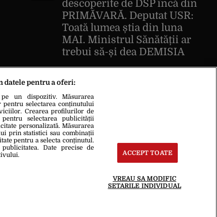
descoperite de DSP încă din
PRIMĂVARĂ. Deputat USR:
Toată lumea știa din luna
MAI. Ministrul Sănătății ar
trebui să-și dea DEMISIA
m datele pentru a oferi:
 pe un dispozitiv. Măsurarea
r pentru selectarea conținutului
iciilor. Crearea profilurilor de
 pentru selectarea publicității
icitate personalizată. Măsurarea
i prin statistici sau combinații
itate pentru a selecta conținutul.
 publicitatea. Date precise de
ACCEPT TOATE
ivului.
VREAU SA MODIFIC
te
Termeni Și Condiții
SETARILE INDIVIDUAL
oduce integral scrierile publicistice purtătoare de Drepturi de Autor.