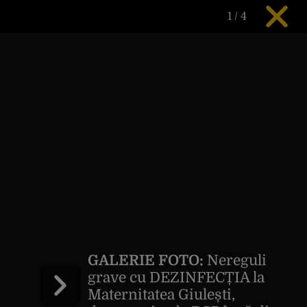
1
/
4
GALERIE FOTO:
Nereguli
grave cu DEZINFECȚIA la
Maternitatea Giulești,