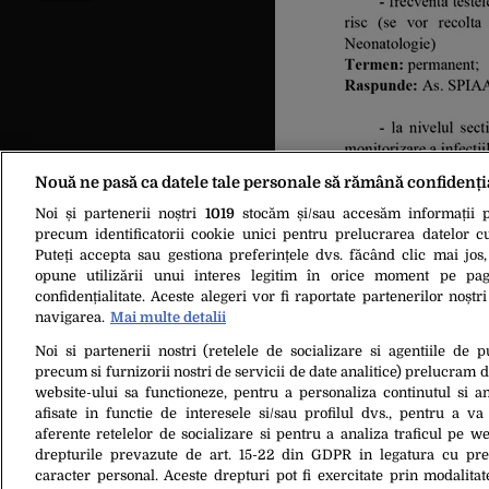
Nouă ne pasă ca datele tale personale să rămână confidenți
Noi și partenerii noștri
1019
stocăm și/sau accesăm informații pe
precum identificatorii cookie unici pentru prelucrarea datelor c
Puteți accepta sau gestiona preferințele dvs. făcând clic mai jos,
opune utilizării unui interes legitim în orice moment pe pag
confidențialitate. Aceste alegeri vor fi raportate partenerilor noștr
navigarea.
Mai multe detalii
Noi si partenerii nostri (retelele de socializare si agentiile de p
precum si furnizorii nostri de servicii de date analitice) prelucram 
website-ului sa functioneze, pentru a personaliza continutul si an
Despre Noi
Contact
Ec
afisate in functie de interesele si/sau profilul dvs., pentru a va 
aferente retelelor de socializare si pentru a analiza traficul pe we
drepturile prevazute de art. 15-22 din GDPR in legatura cu pre
caracter personal. Aceste drepturi pot fi exercitate prin modalita
Citarea se poate face în limita a 250 de semne. Nici o instituţie sau