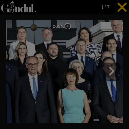
1
/
7