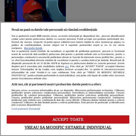
Nouă ne pasă ca datele tale personale să rămână confidențiale
Bărbatul din imagine are
Noi și partenerii noștri
1019
stocăm și/sau accesăm informații pe dispozitivul dvs., precum identificatorii
cookie unici pentru prelucrarea datelor cu caracter personal. Puteți accepta sau gestiona preferințele dvs.
28 de copii, la 49 de ani.
făcând clic mai jos, respectiv vă puteți opune utilizării unui interes legitim în orice moment pe pagina cu
politica de confidențialitate. Aceste alegeri vor fi raportate partenerilor noștri și nu vă vor afecta
Dar asta nu e tot: Câte
navigarea.
Mai multe detalii
Noi si partenerii nostri (retelele de socializare si agentiile de publicitate partenere, precum si furnizorii
soții are, simultan!
nostri de servicii de date analitice) prelucram date pentru a permite website-ului sa functioneze, pentru a
personaliza continutul si anunturile publicitare afisate in functie de interesele si/sau profilul dvs., pentru a
va oferi functionalitati aferente retelelor de socializare si pentru a analiza traficul pe website. Beneficiati de
drepturile prevazute de art. 15-22 din GDPR in legatura cu prelucrarea datelor cu caracter personal. Aceste
Despre Noi
Contact
Echipa Editorială
drepturi pot fi exercitate prin modalitatea indicata
aici
. Prin click pe “ACCEPT TOATE”, acceptati folosirea
tuturor Tehnologiilor de tip Cookie, care implica inclusiv acceptul dvs. cu privire la stocarea/accesarea
Politica De Cookies
Politica De Confidențialitate
informatiilor de catre Vendor-ii cu care colaboram. Prin click pe “VREAU SA MODIFIC SETARILE
INDIVIDUAL” puteti schimba preferintele in mod individual, mai putin cele legate de cookie strict necesare
Termeni Și Condiții
pentru functionarea website-ului.
Atât noi, cât și partenerii noștri prelucrăm datele pentru a oferi:
Stocarea și/sau accesarea informațiilor de pe un dispozitiv. Măsurarea performanței reclamelor. Utilizarea
copyright © 2026
profilurilor pentru selectarea conținutului personalizat. Dezvoltarea și îmbunătățirea serviciilor. Crearea
profilurilor de conținut personalizat. Utilizarea profilurilor pentru selectarea publicității personalizate.
Citarea se poate face în limita a 250 de semne. Nici o instituţie sau persoană
Crearea profilurilor pentru publicitate personalizată. Măsurarea performanței conținutului. Înțelegerea
publicului prin statistici sau combinații de date din surse diferite. Utilizarea datelor limitate pentru a selecta
(site-uri, instituţii mass-media, firme de monitorizare) nu poate reproduce
conținutul. Utilizarea de date limitate pentru a selecta publicitatea. Date precise de geolocație și identificarea
prin scanarea dispozitivului.
integral scrierile publicistice purtătoare de Drepturi de Autor.
Listă parteneri (furnizori)
Decizia ONJN nr. 1598/16.09.2021. Jocurile de noroc sunt interzise
minorilor.
ACCEPT TOATE
VREAU SA MODIFIC SETARILE INDIVIDUAL