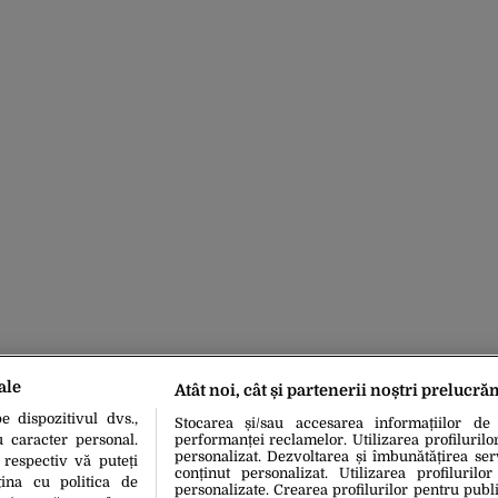
ale
Atât noi, cât și partenerii noștri prelucră
 dispozitivul dvs.,
Stocarea și/sau accesarea informațiilor de
u caracter personal.
performanței reclamelor. Utilizarea profilurilo
personalizat. Dezvoltarea și îmbunătățirea serv
 respectiv vă puteți
conținut personalizat. Utilizarea profilurilor
ina cu politica de
personalizate. Crearea profilurilor pentru publ