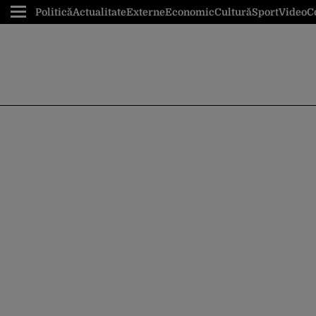
Politică
Actualitate
Externe
Economic
Cultură
Sport
Video
C