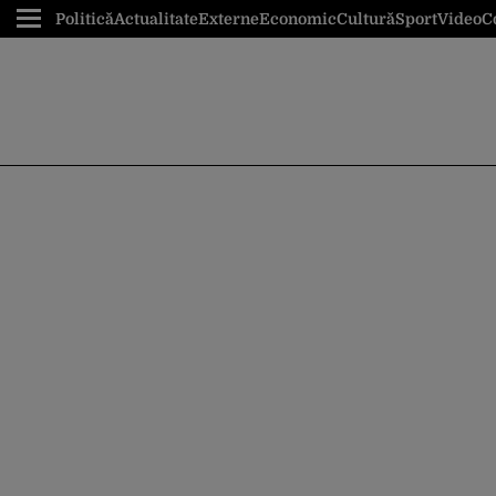
Politică
Actualitate
Externe
Economic
Cultură
Sport
Video
C