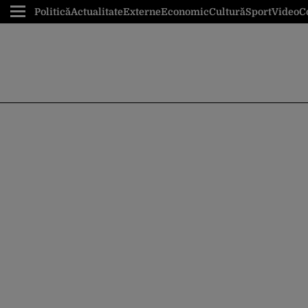
Politică
Actualitate
Externe
Economic
Cultură
Sport
Video
C