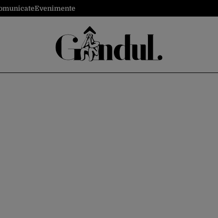
omunicate
Evenimente