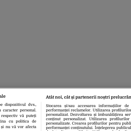
ale
Atât noi, cât și partenerii noștri prelucră
 dispozitivul dvs.,
Stocarea și/sau accesarea informațiilor de
u caracter personal.
performanței reclamelor. Utilizarea profilurilo
personalizat. Dezvoltarea și îmbunătățirea serv
 respectiv vă puteți
conținut personalizat. Utilizarea profilurilor
ina cu politica de
personalizate. Crearea profilurilor pentru publ
i și nu vă vor afecta
performanței conținutului. Înțelegerea publiculu