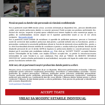
Nouă ne pasă ca datele tale personale să rămână confidențiale
EXCLUSIV | 20 de ani de
Noi și partenerii noștri
1019
stocăm și/sau accesăm informații pe dispozitivul dvs., precum identificatorii
cookie unici pentru prelucrarea datelor cu caracter personal. Puteți accepta sau gestiona preferințele dvs.
„război” pentru averea
făcând clic mai jos, respectiv vă puteți opune utilizării unui interes legitim în orice moment pe pagina cu
politica de confidențialitate. Aceste alegeri vor fi raportate partenerilor noștri și nu vă vor afecta
uriașă! Fiul celebrului
navigarea.
Mai multe detalii
Noi si partenerii nostri (retelele de socializare si agentiile de publicitate partenere, precum si furnizorii
afacerist român
nostri de servicii de date analitice) prelucram date pentru a permite website-ului sa functioneze, pentru a
continuă lupta cu mama
personaliza continutul si anunturile publicitare afisate in functie de interesele si/sau profilul dvs., pentru a
va oferi functionalitati aferente retelelor de socializare si pentru a analiza traficul pe website. Beneficiati de
vitregă: „Doresc
drepturile prevazute de art. 15-22 din GDPR in legatura cu prelucrarea datelor cu caracter personal. Aceste
Despre Noi
Contact
Echipa Editorială
drepturi pot fi exercitate prin modalitatea indicata
aici
. Prin click pe “ACCEPT TOATE”, acceptati folosirea
rejudecarea dosarului!”
tuturor Tehnologiilor de tip Cookie, care implica inclusiv acceptul dvs. cu privire la stocarea/accesarea
Politica De Cookies
Politica De Confidențialitate
informatiilor de catre Vendor-ii cu care colaboram. Prin click pe “VREAU SA MODIFIC SETARILE
INDIVIDUAL” puteti schimba preferintele in mod individual, mai putin cele legate de cookie strict necesare
Termeni Și Condiții
pentru functionarea website-ului.
Atât noi, cât și partenerii noștri prelucrăm datele pentru a oferi:
Stocarea și/sau accesarea informațiilor de pe un dispozitiv. Măsurarea performanței reclamelor. Utilizarea
copyright © 2026
profilurilor pentru selectarea conținutului personalizat. Dezvoltarea și îmbunătățirea serviciilor. Crearea
profilurilor de conținut personalizat. Utilizarea profilurilor pentru selectarea publicității personalizate.
Citarea se poate face în limita a 250 de semne. Nici o instituţie sau persoană
Crearea profilurilor pentru publicitate personalizată. Măsurarea performanței conținutului. Înțelegerea
publicului prin statistici sau combinații de date din surse diferite. Utilizarea datelor limitate pentru a selecta
(site-uri, instituţii mass-media, firme de monitorizare) nu poate reproduce
conținutul. Utilizarea de date limitate pentru a selecta publicitatea. Date precise de geolocație și identificarea
prin scanarea dispozitivului.
integral scrierile publicistice purtătoare de Drepturi de Autor.
Listă parteneri (furnizori)
Decizia ONJN nr. 1598/16.09.2021. Jocurile de noroc sunt interzise
minorilor.
ACCEPT TOATE
VREAU SA MODIFIC SETARILE INDIVIDUAL