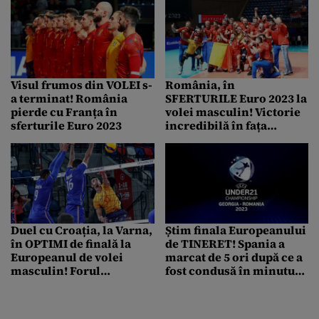
Visul frumos din VOLEI s-
România, în
a terminat! România
SFERTURILE Euro 2023 la
pierde cu Franța în
volei masculin! Victorie
sferturile Euro 2023
incredibilă în fața
Croației
Duel cu Croația, la Varna,
Știm finala Europeanului
în OPTIMI de finală la
de TINERET! Spania a
Europeanul de volei
marcat de 5 ori după ce a
masculin! Forul
fost condusă în minutul
european a schimbat
13 pe arena din Ghencea
ziua partidei