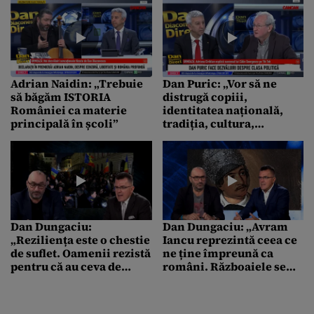
Adrian Naidin: „Trebuie
Dan Puric: „Vor să ne
să băgăm ISTORIA
distrugă copiii,
României ca materie
identitatea națională,
principală în școli”
tradiția, cultura,
CREDINȚA”
Dan Dungaciu:
Dan Dungaciu: „Avram
„Reziliența este o chestie
Iancu reprezintă ceea ce
de suflet. Oamenii rezistă
ne ține împreună ca
pentru că au ceva de
români. Războaiele se
apărat”
câștigă cu INIMA, nu cu
mintea”