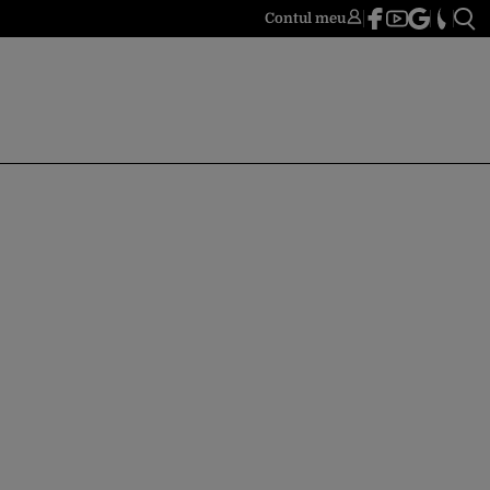
Contul meu