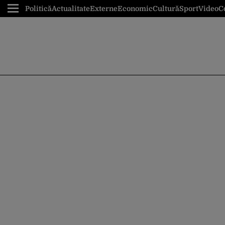
Politică
Actualitate
Externe
Economic
Cultură
Sport
Video
C