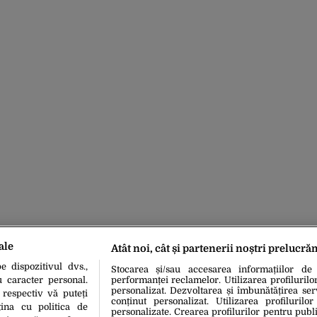
ale
Atât noi, cât și partenerii noștri prelucră
 dispozitivul dvs.,
Stocarea și/sau accesarea informațiilor de
u caracter personal.
performanței reclamelor. Utilizarea profilurilo
personalizat. Dezvoltarea și îmbunătățirea serv
 respectiv vă puteți
conținut personalizat. Utilizarea profilurilor
ina cu politica de
personalizate. Crearea profilurilor pentru publ