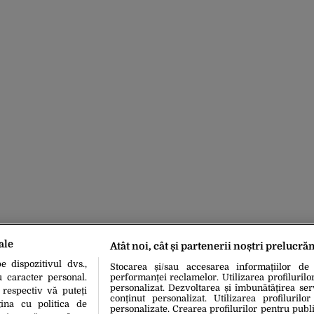
ale
Atât noi, cât și partenerii noștri prelucră
 dispozitivul dvs.,
Stocarea și/sau accesarea informațiilor de
u caracter personal.
performanței reclamelor. Utilizarea profilurilo
personalizat. Dezvoltarea și îmbunătățirea serv
 respectiv vă puteți
conținut personalizat. Utilizarea profilurilor
ina cu politica de
personalizate. Crearea profilurilor pentru publ