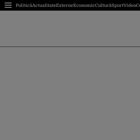
Politică
Actualitate
Externe
Economic
Cultură
Sport
Video
C