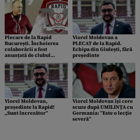
Plecare de la Rapid
Viorel Moldovan a
București. Încheierea
PLECAT de la Rapid.
colaborării a fost
Echipa din Giulești, fără
anunțată de clubul
președinte
condus de Dan Șucu
Viorel Moldovan,
Viorel Moldovan își cere
președinte la Rapid!
scuze după UMILINȚA cu
„Sunt încrezător”
Germania: ”Este o lecție
severă”