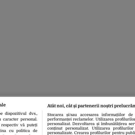
ale
Atât noi, cât și partenerii noștri prelucră
 dispozitivul dvs.,
Stocarea și/sau accesarea informațiilor de
u caracter personal.
performanței reclamelor. Utilizarea profilurilo
personalizat. Dezvoltarea și îmbunătățirea serv
 respectiv vă puteți
conținut personalizat. Utilizarea profilurilor
ina cu politica de
personalizate. Crearea profilurilor pentru publ