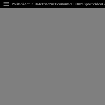
Politică
Actualitate
Externe
Economic
Cultură
Sport
Video
C