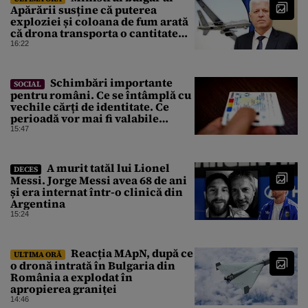
Apărării susține că puterea
exploziei și coloana de fum arată
că drona transporta o cantitate
semnificativă de exploziv
16:22
Schimbări importante
SOCIAL
pentru români. Ce se întâmplă cu
vechile cărți de identitate. Ce
perioadă vor mai fi valabile
buletinele clasice
15:47
A murit tatăl lui Lionel
DECES
Messi. Jorge Messi avea 68 de ani
și era internat într-o clinică din
Argentina
15:24
Reacția MApN, după ce
ULTIMA ORĂ
o dronă intrată în Bulgaria din
România a explodat în
apropierea graniței
14:46