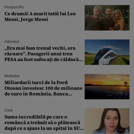
Prosport.ro
Ce dramă! A murit tatăl lui Leo
Messi, Jorge Messi
Adevarul
„Era mai bun trenul vechi, era
răcoare”. Pasagerii unui tren
PESA au fost sufocați de căldură
pe ruta București-Constanța
Mediafax
Miliardarii turci de la Ford
Otosan investesc 100 de milioane
de euro în România. Banca
Transilvania le acordă o
finanțare uriașă
Click
Suma incredibilă pe care o
româncă a trebuit să o plătească
după ce a ajuns la un spital în SUA:
„Asta este America”