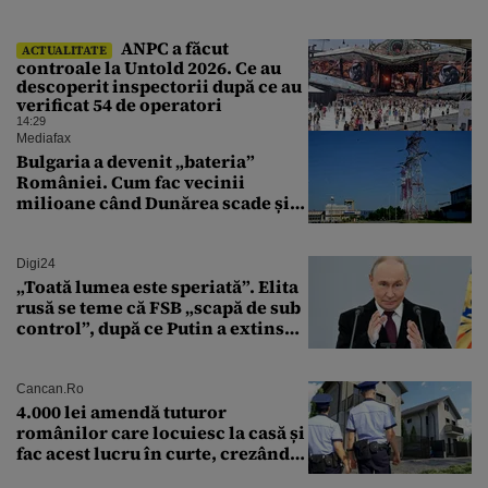
ANPC a făcut
ACTUALITATE
controale la Untold 2026. Ce au
descoperit inspectorii după ce au
verificat 54 de operatori
14:29
Mediafax
Bulgaria a devenit „bateria”
României. Cum fac vecinii
milioane când Dunărea scade și
Cernavodă produce puțin
Digi24
„Toată lumea este speriată”. Elita
rusă se teme că FSB „scapă de sub
control”, după ce Putin a extins
puterea serviciului
Cancan.ro
4.000 lei amendă tuturor
românilor care locuiesc la casă și
fac acest lucru în curte, crezând
că nu îi vede nimeni