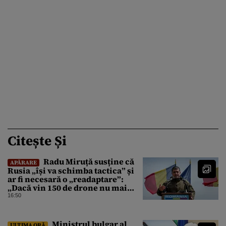
Citește Și
Radu Miruță susține că
APĂRARE
Rusia „își va schimba tactica” și
ar fi necesară o „readaptare”:
„Dacă vin 150 de drone nu mai
suntem pe timp de pace”
16:50
Ministrul bulgar al
ULTIMA ORĂ