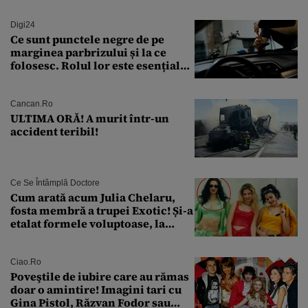
Digi24
Ce sunt punctele negre de pe
marginea parbrizului și la ce
folosesc. Rolul lor este esențial
pentru siguranța mașinii
Cancan.ro
ULTIMA ORĂ! A murit într-un
accident teribil!
Ce Se Întâmplă Doctore
Cum arată acum Julia Chelaru,
fosta membră a trupei Exotic! Și-a
etalat formele voluptoase, la
aproape 50 de ani
Ciao.ro
Poveştile de iubire care au rămas
doar o amintire! Imagini tari cu
Gina Pistol, Răzvan Fodor sau