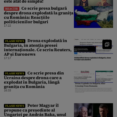
este atât de simplu!
Ce scrie presa bulgară
REACȚIE
despre drona explodată la granița
cu România: Reacțiile
politicienilor bulgari
17:22
Drona explodată în
FLASH NEWS
Bulgaria, în atenția presei
internaționale. Ce scriu Reuters,
AP și Euronews
17:17
Ce scrie presa din
FLASH NEWS
Ucraina despre drona care a
explodat în Bulgaria, lângă
granița cu România
16:33
Peter Magyar îl
FLASH NEWS
propune ca președinte al
Ungariei pe András Baka, unul