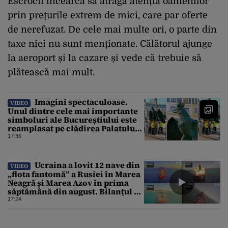
Escrocii încearcă să atragă atenția oamenilor
prin prețurile extrem de mici, care par oferte
de nerefuzat. De cele mai multe ori, o parte din
taxe nici nu sunt menționate. Călătorul ajunge
la aeroport și la cazare și vede că trebuie să
plătească mai mult.
Imagini spectaculoase.
VIDEO
Unul dintre cele mai importante
simboluri ale Bucureștiului este
reamplasat pe clădirea Palatului
Universității
17:36
Ucraina a lovit 12 nave din
VIDEO
„flota fantomă” a Rusiei în Marea
Neagră și Marea Azov în prima
săptămână din august. Bilanțul a
ajuns la 218
17:24