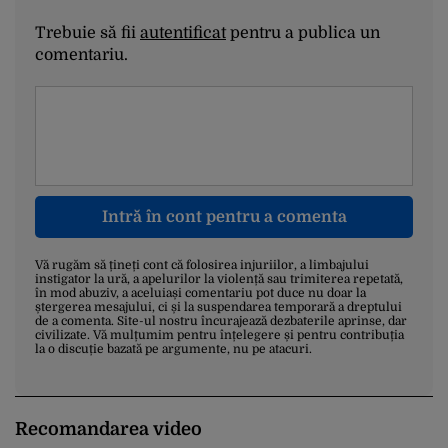
Trebuie să fii
autentificat
pentru a publica un
comentariu.
Intră în cont pentru a comenta
Vă rugăm să țineți cont că folosirea injuriilor, a limbajului
instigator la ură, a apelurilor la violență sau trimiterea repetată,
în mod abuziv, a aceluiași comentariu pot duce nu doar la
ștergerea mesajului, ci și la suspendarea temporară a dreptului
de a comenta. Site-ul nostru încurajează dezbaterile aprinse, dar
civilizate. Vă mulțumim pentru înțelegere și pentru contribuția
la o discuție bazată pe argumente, nu pe atacuri.
Recomandarea video