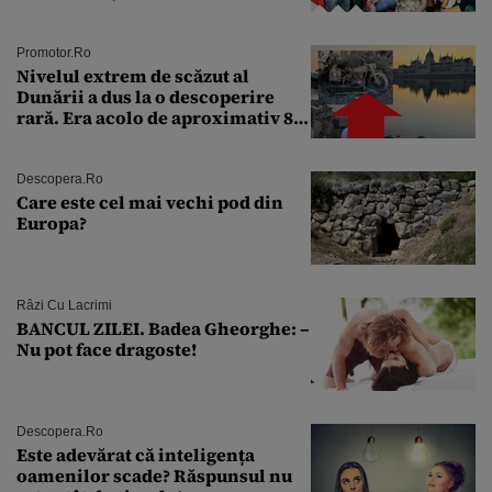
Andra Măruţă şi foştii parteneri
Promotor.ro
Nivelul extrem de scăzut al
Dunării a dus la o descoperire
rară. Era acolo de aproximativ 80
de ani
Descopera.ro
Care este cel mai vechi pod din
Europa?
Râzi Cu Lacrimi
BANCUL ZILEI. Badea Gheorghe: –
Nu pot face dragoste!
Descopera.ro
Este adevărat că inteligența
oamenilor scade? Răspunsul nu