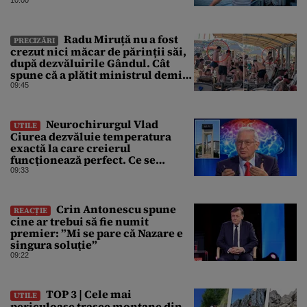
doar 4 centimetri
Radu Miruță nu a fost
PRECIZĂRI
crezut nici măcar de părinții săi,
după dezvăluirile Gândul. Cât
spune că a plătit ministrul demis
pentru vacanța la 5 stele în Turcia
09:45
Neurochirurgul Vlad
UTILE
Ciurea dezvăluie temperatura
exactă la care creierul
funcționează perfect. Ce se
întâmplă când afară sunt peste 35
09:33
grade Celsius
Crin Antonescu spune
REACȚIE
cine ar trebui să fie numit
premier: ”Mi se pare că Nazare e
singura soluție”
09:22
TOP 3 | Cele mai
UTILE
periculoase trasee montane din