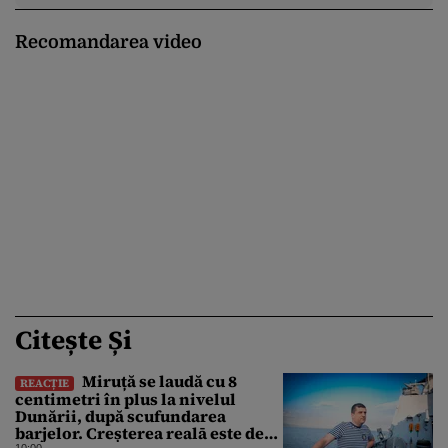
Recomandarea video
Citește Și
Miruță se laudă cu 8
REACȚIE
centimetri în plus la nivelul
Dunării, după scufundarea
barjelor. Creșterea realā este de
10:00