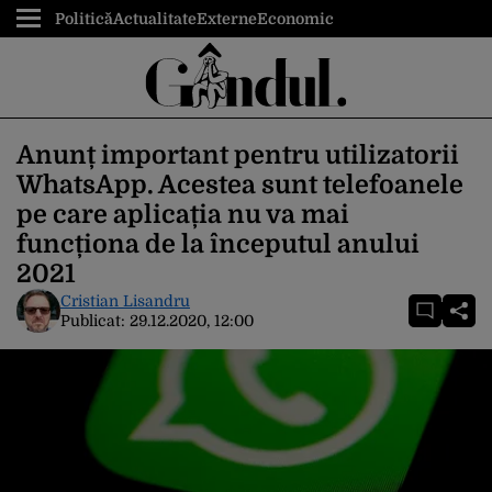
Politică
Actualitate
Externe
Economic
Anunț important pentru utilizatorii
WhatsApp. Acestea sunt telefoanele
pe care aplicația nu va mai
funcționa de la începutul anului
2021
Cristian Lisandru
Publicat:
29.12.2020, 12:00