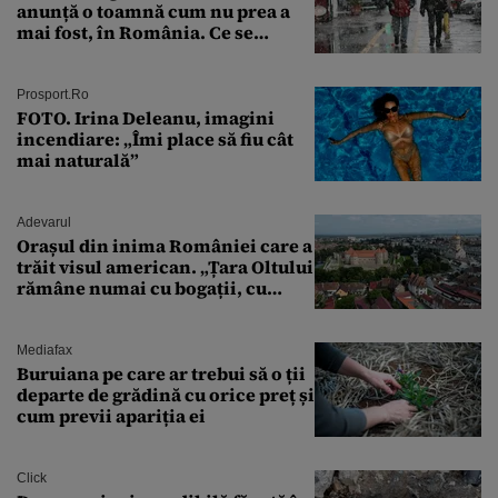
anunță o toamnă cum nu prea a
mai fost, în România. Ce se
întâmplă în septembrie,
octombrie și noiembrie 2026, în
București. Pe ce dată ninge
Prosport.ro
FOTO. Irina Deleanu, imagini
incendiare: „Îmi place să fiu cât
mai naturală”
Adevarul
Orașul din inima României care a
trăit visul american. „Țara Oltului
rămâne numai cu bogații, cu
babele, cu moșnegii și cu
sărăntocii”
Mediafax
Buruiana pe care ar trebui să o ții
departe de grădină cu orice preț și
cum previi apariția ei
Click