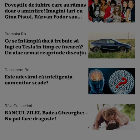
Poveştile de iubire care au rămas
doar o amintire! Imagini tari cu
Gina Pistol, Răzvan Fodor sau
Andra Măruţă şi foştii parteneri
Promotor.ro
Ce se întâmplă dacă trebuie să
fugi cu Tesla în timp ce încarcă?
Un atac armat reaprinde discuția
Descopera.ro
Este adevărat că inteligența
oamenilor scade?
Râzi Cu Lacrimi
BANCUL ZILEI. Badea Gheorghe: –
Nu pot face dragoste!