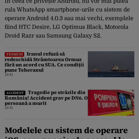
În ceea ce privește Android, nu vor mai putea
rula WhatsApp smartphone-urile cu sistem de
operare Android 4.0.3 sau mai vechi, exemplele
fiind HTC Desire, LG Optimus Black, Motorola
Droid Razr sau Samsung Galaxy S2.
Iranul refuză să
TENSIUNI
redeschidă Strâmtoarea Ormuz
fără un acord cu SUA. Ce condiții
pune Teheranul
10:41
Tragedie pe străzile din
ACCIDENT
România! Accident grav pe DN6. O
persoană a murit
10:31
Modelele cu sistem de operare