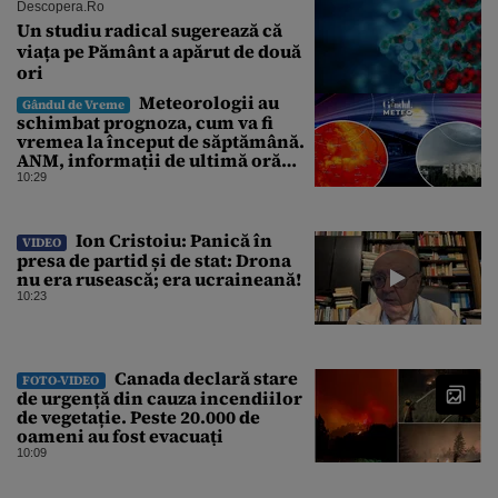
Descopera.ro
Un studiu radical sugerează că
viața pe Pământ a apărut de două
ori
Meteorologii au
Gândul de Vreme
schimbat prognoza, cum va fi
vremea la început de săptămână.
ANM, informații de ultimă oră
pentru Gândul
10:29
Ion Cristoiu: Panică în
VIDEO
presa de partid și de stat: Drona
nu era rusească; era ucraineană!
10:23
Canada declară stare
FOTO-VIDEO
de urgență din cauza incendiilor
de vegetație. Peste 20.000 de
oameni au fost evacuați
10:09