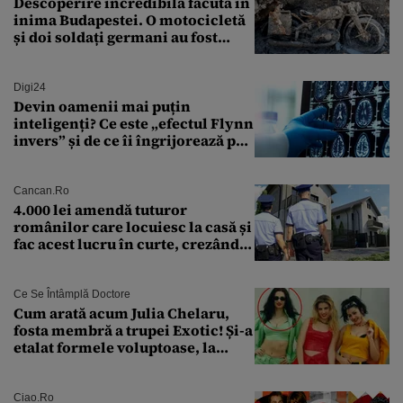
Descoperire incredibilă făcută în
inima Budapestei. O motocicletă
și doi soldați germani au fost
găsiți în Dunăre
Digi24
Devin oamenii mai puțin
inteligenți? Ce este „efectul Flynn
invers” și de ce îi îngrijorează pe
cercetători
Cancan.ro
4.000 lei amendă tuturor
românilor care locuiesc la casă și
fac acest lucru în curte, crezând
că nu îi vede nimeni
Ce Se Întâmplă Doctore
Cum arată acum Julia Chelaru,
fosta membră a trupei Exotic! Și-a
etalat formele voluptoase, la
aproape 50 de ani
Ciao.ro