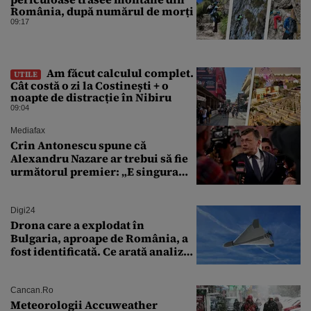
România, după numărul de morți
09:17
Am făcut calculul complet.
UTILE
Cât costă o zi la Costinești + o
noapte de distracție în Nibiru
09:04
Mediafax
Crin Antonescu spune că
Alexandru Nazare ar trebui să fie
următorul premier: „E singura
soluție”
Digi24
Drona care a explodat în
Bulgaria, aproape de România, a
fost identificată. Ce arată analiza
preliminară a epavei
Cancan.ro
Meteorologii Accuweather