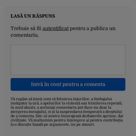
LASĂ UN RĂSPUNS
Trebuie să fii
autentificat
pentru a publica un
comentariu.
Intră în cont pentru a comenta
Vă rugăm să țineți cont că folosirea injuriilor, a limbajului
instigator la ură, a apelurilor la violență sau trimiterea repetată,
în mod abuziv, a aceluiași comentariu pot duce nu doar la
ștergerea mesajului, ci și la suspendarea temporară a dreptului
de a comenta. Site-ul nostru încurajează dezbaterile aprinse, dar
civilizate. Vă mulțumim pentru înțelegere și pentru contribuția
la o discuție bazată pe argumente, nu pe atacuri.