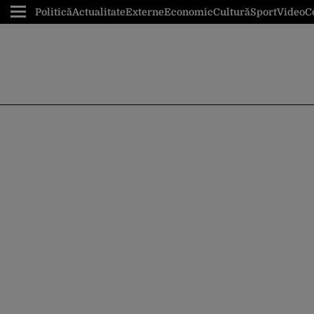
Politică
Actualitate
Externe
Economic
Cultură
Sport
Video
C