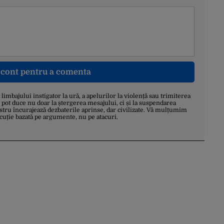
n cont pentru a comenta
a limbajului instigator la ură, a apelurilor la violență sau trimiterea
 pot duce nu doar la ștergerea mesajului, ci și la suspendarea
stru încurajează dezbaterile aprinse, dar civilizate. Vă mulțumim
scuție bazată pe argumente, nu pe atacuri.