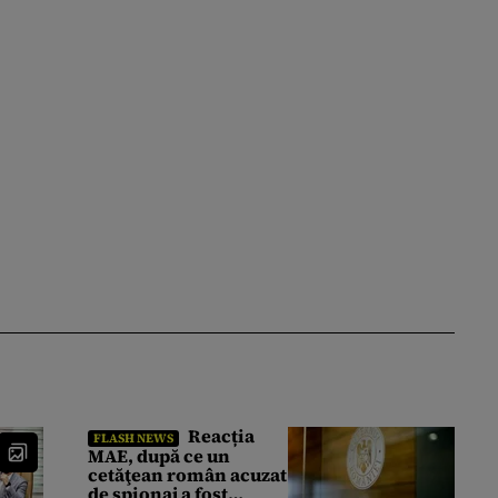
Reacția
FLASH NEWS
MAE, după ce un
cetăţean român acuzat
de spionaj a fost