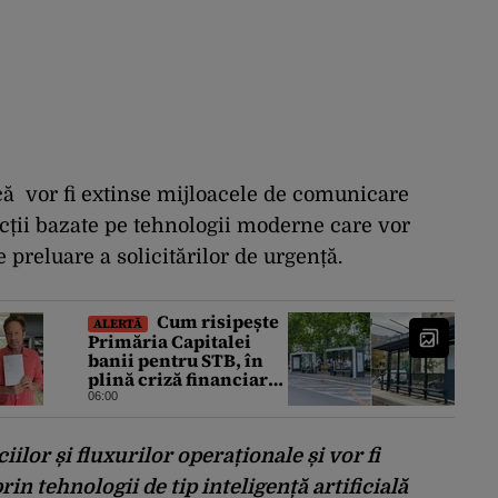
 vor fi extinse mijloacele de comunicare
cții bazate pe tehnologii moderne care vor
 preluare a solicitărilor de urgență.
Cum risipește
ALERTĂ
Primăria Capitalei
banii pentru STB, în
plină criză financiară
a societății de
06:00
transport
iilor și fluxurilor operaționale și vor fi
rin tehnologii de tip inteligență artificială