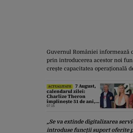
Guvernul României informează că
prin introducerea acestor noi fun
crește capacitatea operațională de
7 August,
ACTUALITATE
calendarul zilei:
Charlize Theron
împlinește 51 de ani,
Bruce Dickinson 68.
07:15
David Duchovny face
66 de ani
„Se va extinde digitalizarea servic
introduse funcții suport oferite p