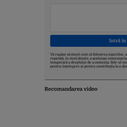
Intră î
Vă rugăm să țineți cont că folosirea injuriilor, 
repetată, în mod abuziv, a aceluiași comentariu
temporară a dreptului de a comenta. Site-ul no
pentru înțelegere și pentru contribuția la o di
Recomandarea video