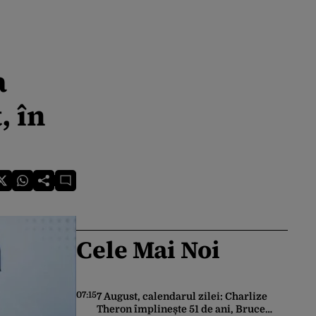
a
, în
Cele Mai Noi
07:15
7 August, calendarul zilei: Charlize
Theron împlinește 51 de ani, Bruce