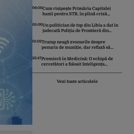
Dickinson 68. David Duchovny face 66
de ani
06:00
Cum risipește Primăria Capitalei
banii pentru STB, în plină criză
financiară a societății de transport
05:00
Un politician de top din Libia a dat în
judecată Poliția de Frontieră din
România după ce SRI l-a declarat,
oficial, terorist ISIS
01:02
Trump neagă zvonurile despre
penuria de muniție, dar refuză să
trimită rachete Ucrainei: „Avem și noi
nevoie de rachete”
23:47
Premieră în Medicină: O echipă de
cercetători a folosit Inteligența
Artificială pentru a crea primele
virusuri sintetice la tratarea de E.coli
Vezi toate articolele