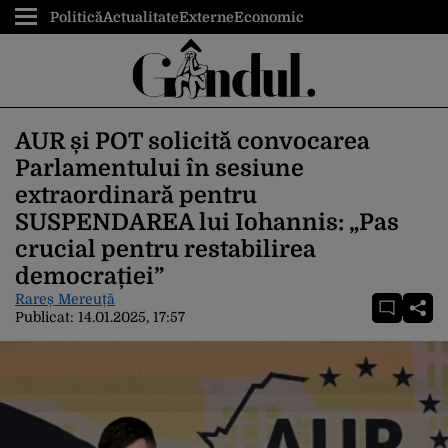
Politică
Actualitate
Externe
Economic
AUR și POT solicită convocarea
Parlamentului în sesiune
extraordinară pentru
SUSPENDAREA lui Iohannis: „Pas
crucial pentru restabilirea
democrației”
Rareș Mereuță
Publicat:
14.01.2025, 17:57