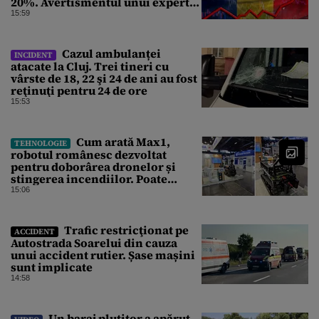
20%. Avertismentul unui expert
în energie
15:59
Cazul ambulanței
INCIDENT
atacate la Cluj. Trei tineri cu
vârste de 18, 22 şi 24 de ani au fost
reţinuţi pentru 24 de ore
15:53
Cum arată Max1,
TEHNOLOGIE
robotul românesc dezvoltat
pentru doborârea dronelor și
stingerea incendiilor. Poate
transporta încărcături de până la
15:06
850 kg
Trafic restricţionat pe
ACCIDENT
Autostrada Soarelui din cauza
unui accident rutier. Șase mașini
sunt implicate
14:58
Un baraj plutitor a apărut