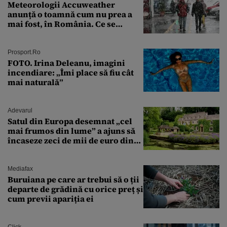
Meteorologii Accuweather
anunță o toamnă cum nu prea a
mai fost, în România. Ce se
întâmplă în septembrie,
octombrie și noiembrie 2026, în
București. Pe ce dată ninge
Prosport.ro
FOTO. Irina Deleanu, imagini
incendiare: „Îmi place să fiu cât
mai naturală”
Adevarul
Satul din Europa desemnat „cel
mai frumos din lume” a ajuns să
încaseze zeci de mii de euro din
amenzi pentru parcare. De ce s-au
săturat localnicii de turiști
Mediafax
Buruiana pe care ar trebui să o ții
departe de grădină cu orice preț și
cum previi apariția ei
Click