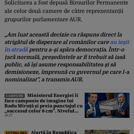
Solicitarea a fost depusă Birourilor Permanente
ale celor două camere de către reprezentanții
grupurilor parlamentare AUR.
„Am luat această decizie ca răspuns direct la
strigătul de disperare al românilor care
au ieșit
în stradă
pentru a-și apăra democrația. Într-o
țară normală, președintele ar fi trebuit să iasă
public, să își asume responsabilitatea și să
demisioneze, împreună cu guvernul pe care l-a
nominalizat”, a transmis AUR.
Ministerul Energiei îi
CAMPANIE
face campanie de imagine lui
Radu Miruță și preia punctajul cu
„succesul celor 8 cm”. Nivelul
Dunării a crescut cu 4 cm
16:27
Alertă în Republica
ULTIMA ORĂ