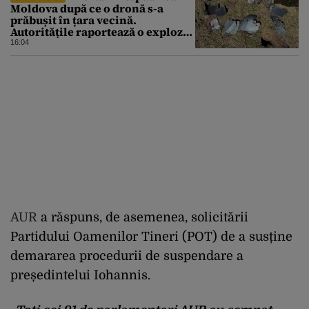
Moldova după ce o dronă s-a
prăbușit în țara vecină.
Autoritățile raportează o explozie
urmată de incendiu
16:04
AUR
a răspuns, de asemenea, solicitării
Partidului Oamenilor Tineri (POT) de a susține
demararea procedurii de suspendare a
președintelui Iohannis.