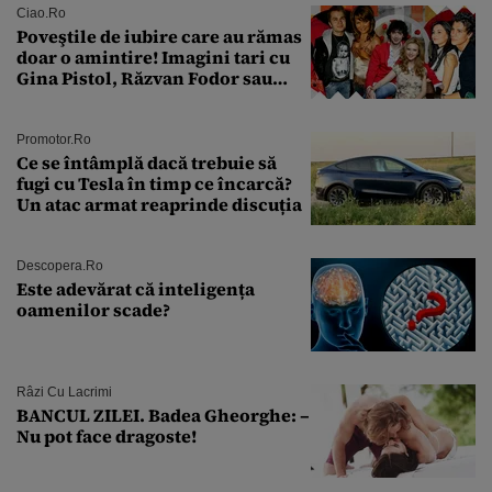
îmi salvez viața”
Ciao.ro
Poveştile de iubire care au rămas
doar o amintire! Imagini tari cu
Gina Pistol, Răzvan Fodor sau
Andra Măruţă şi foştii parteneri
Promotor.ro
Ce se întâmplă dacă trebuie să
fugi cu Tesla în timp ce încarcă?
Un atac armat reaprinde discuția
Descopera.ro
Este adevărat că inteligența
oamenilor scade?
Râzi Cu Lacrimi
BANCUL ZILEI. Badea Gheorghe: –
Nu pot face dragoste!