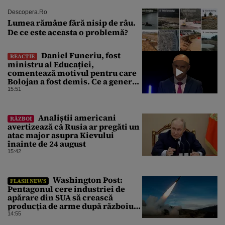
Descopera.ro
Lumea rămâne fără nisip de râu.
De ce este aceasta o problemă?
Daniel Funeriu, fost
REACȚIE
ministru al Educației,
comentează motivul pentru care
Bolojan a fost demis. Ce a generat
eșecul guvernării
15:51
Analiștii americani
RĂZBOI
avertizează că Rusia ar pregăti un
atac major asupra Kievului
înainte de 24 august
15:42
Washington Post:
FLASH NEWS
Pentagonul cere industriei de
apărare din SUA să crească
producția de arme după războiul
cu Iranul
14:55