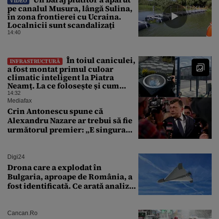
VIDEO
pe canalul Musura, lângă Sulina,
în zona frontierei cu Ucraina.
Localnicii sunt scandalizați
14:40
În toiul caniculei,
INFRASTRUCTURĂ
a fost montat primul culoar
climatic inteligent la Piatra
Neamț. La ce folosește și cum
arată
14:32
Mediafax
Crin Antonescu spune că
Alexandru Nazare ar trebui să fie
următorul premier: „E singura
soluție”
Digi24
Drona care a explodat în
Bulgaria, aproape de România, a
fost identificată. Ce arată analiza
preliminară a epavei
Cancan.ro