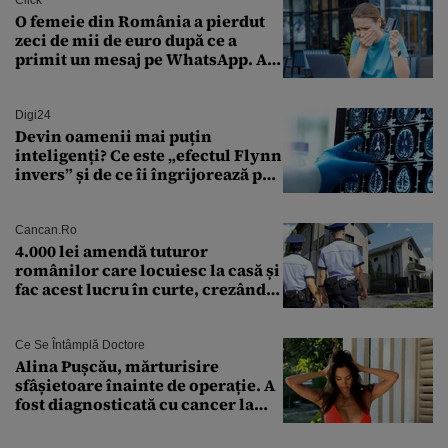
O femeie din România a pierdut
zeci de mii de euro după ce a
primit un mesaj pe WhatsApp. A
crezut că va moșteni 175.000 de
euro din Franța
Digi24
Devin oamenii mai puțin
inteligenți? Ce este „efectul Flynn
invers” și de ce îi îngrijorează pe
cercetători
Cancan.ro
4.000 lei amendă tuturor
românilor care locuiesc la casă și
fac acest lucru în curte, crezând
că nu îi vede nimeni
Ce Se Întâmplă Doctore
Alina Pușcău, mărturisire
sfâșietoare înainte de operație. A
fost diagnosticată cu cancer la
sân în metastază: „Este singurul
tratament care o să mă ajute să