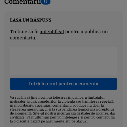
Comentarii
0
LASĂ UN RĂSPUNS
Trebuie să fii
autentificat
pentru a publica un
comentariu.
Intră în cont pentru a comenta
Vă rugăm să țineți cont că folosirea injuriilor, a limbajului
instigator la ură, a apelurilor la violență sau trimiterea repetată,
în mod abuziv, a aceluiași comentariu pot duce nu doar la
ștergerea mesajului, ci și la suspendarea temporară a dreptului
de a comenta. Site-ul nostru încurajează dezbaterile aprinse, dar
civilizate. Vă mulțumim pentru înțelegere și pentru contribuția
la o discuție bazată pe argumente, nu pe atacuri.