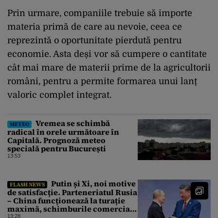
Prin urmare, companiile trebuie să importe
materia primă de care au nevoie, ceea ce
reprezintă o oportunitate pierdută pentru
economie. Asta deși vor să cumpere o cantitate
cât mai mare de materii prime de la agricultorii
români, pentru a permite formarea unui lanț
valoric complet integrat.
Vremea se schimbă
METEO
radical în orele următoare în
Capitală. Prognoză meteo
specială pentru București
13:53
Putin și Xi, noi motive
FLASH NEWS
de satisfacție. Parteneriatul Rusia
– China funcționează la turație
maximă, schimburile comerciale
ating niveluri record
13:28