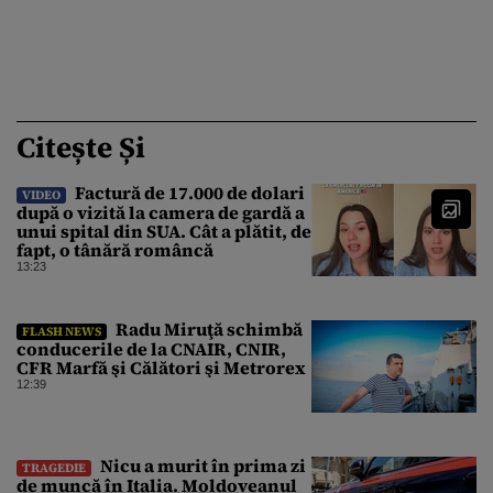
Citește Și
Factură de 17.000 de dolari
VIDEO
după o vizită la camera de gardă a
unui spital din SUA. Cât a plătit, de
fapt, o tânără româncă
13:23
Radu Miruţă schimbă
FLASH NEWS
conducerile de la CNAIR, CNIR,
CFR Marfă şi Călători şi Metrorex
12:39
Nicu a murit în prima zi
TRAGEDIE
de muncă în Italia. Moldoveanul