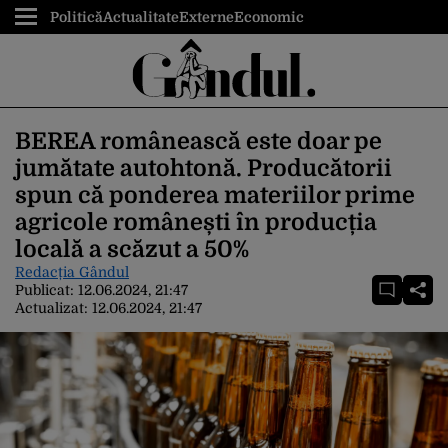
Politică
Actualitate
Externe
Economic
BEREA românească este doar pe
jumătate autohtonă. Producătorii
spun că ponderea materiilor prime
agricole românești în producția
locală a scăzut a 50%
Redacția Gândul
Publicat:
12.06.2024, 21:47
Actualizat:
12.06.2024, 21:47