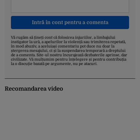
Intră în cont pentru a comenta
Vă rugăm să țineți cont că folosirea injuriilor, a limbajului
instigator la ură, a apelurilor la violență sau trimiterea repetată,
în mod abuziv, a aceluiași comentariu pot duce nu doar la
ștergerea mesajului, ci și la suspendarea temporară a dreptului
de a comenta. Site-ul nostru încurajează dezbaterile aprinse, dar
civilizate. Vă mulțumim pentru înțelegere și pentru contribuția
la o discuție bazată pe argumente, nu pe atacuri.
Recomandarea video