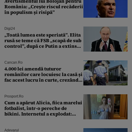
Avertismentul lui Bolojan pentru
România: „Crește riscul recăderii
în populism și risipă”
Digi24
„Toată lumea este speriată”. Elita
rusă se teme că FSB „scapă de sub
control”, după ce Putin a extins
puterea serviciului
Cancan.ro
4.000 lei amendă tuturor
românilor care locuiesc la casă și
fac acest lucru în curte, crezând
că nu îi vede nimeni
Prosport.ro
Cum a apărut Alicia, fiica marelui
fotbalist, într-o pereche de
bikini. Internetul a explodat:
„Zeiță superbă!”
Adevarul