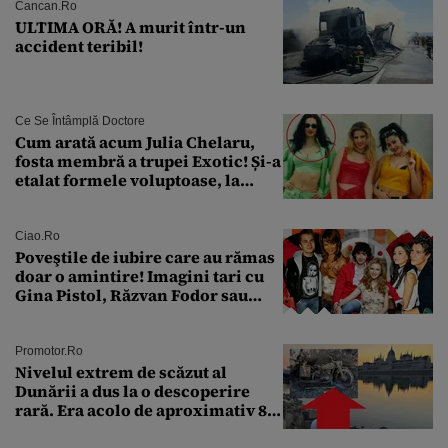
Cancan.ro
ULTIMA ORĂ! A murit într-un
accident teribil!
Ce Se Întâmplă Doctore
Cum arată acum Julia Chelaru,
fosta membră a trupei Exotic! Și-a
etalat formele voluptoase, la
aproape 50 de ani
Ciao.ro
Poveştile de iubire care au rămas
doar o amintire! Imagini tari cu
Gina Pistol, Răzvan Fodor sau
Andra Măruţă şi foştii parteneri
Promotor.ro
Nivelul extrem de scăzut al
Dunării a dus la o descoperire
rară. Era acolo de aproximativ 80
de ani