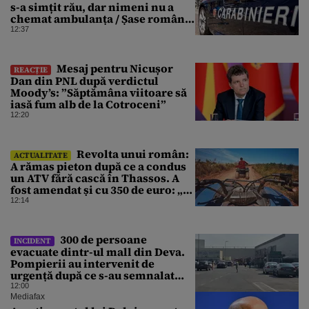
s-a simțit rău, dar nimeni nu a
chemat ambulanța / Șase români,
anchetați
12:37
Mesaj pentru Nicușor
REACȚIE
Dan din PNL după verdictul
Moody’s: ”Săptămâna viitoare să
iasă fum alb de la Cotroceni”
12:20
Revolta unui român:
ACTUALITATE
A rămas pieton după ce a condus
un ATV fără cască în Thassos. A
fost amendat și cu 350 de euro: „Vi
se pare normal?”
12:14
300 de persoane
INCIDENT
evacuate dintr-ul mall din Deva.
Pompierii au intervenit de
urgență după ce s-au semnalat
degajări mari de fum
12:00
Mediafax