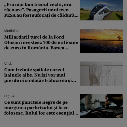
„Era mai bun trenul vechi, era
răcoare”. Pasagerii unui tren
PESA au fost sufocați de căldură
pe ruta București-Constanța
Mediafax
Miliardarii turci de la Ford
Otosan investesc 100 de milioane
de euro în România. Banca
Transilvania le acordă o
finanțare uriașă
Click
Cum trebuie spălate corect
hainele albe. Nu își vor mai
pierde niciodată strălucirea și
culoarea intensă
Digi24
Ce sunt punctele negre de pe
marginea parbrizului și la ce
folosesc. Rolul lor este esențial
pentru siguranța mașinii