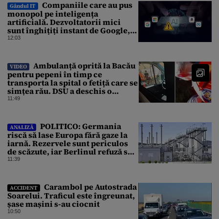
Companiile care au pus
Gândul IT
monopol pe inteligența
artificială. Dezvoltatorii mici
sunt înghițiți instant de Google,
Amazon sau Microsoft
12:03
Ambulanță oprită la Bacău
VIDEO
pentru pepeni în timp ce
transporta la spital o fetiță care se
simțea rău. DSU a deschis o
anchetă
11:49
POLITICO: Germania
ANALIZĂ
riscă să lase Europa fără gaze la
iarnă. Rezervele sunt periculos
de scăzute, iar Berlinul refuză să
intervină
11:39
Carambol pe Autostrada
ACCIDENT
Soarelui. Traficul este îngreunat,
șase mașini s-au ciocnit
10:50