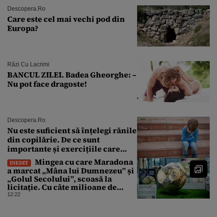
Descopera.ro
Care este cel mai vechi pod din
Europa?
Râzi Cu Lacrimi
BANCUL ZILEI. Badea Gheorghe: –
Nu pot face dragoste!
Descopera.ro
Nu este suficient să înțelegi rănile
din copilărie. De ce sunt
importante și exercițiile care
calmează sistemul nervos
Mingea cu care Maradona
INEDIT
a marcat „Mâna lui Dumnezeu” și
„Golul Secolului”, scoasă la
licitație. Cu câte milioane de
dolari ar putea fi vândută
12:22