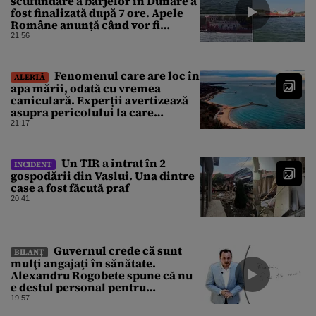
scufundare a barjelor în Dunăre a
fost finalizată după 7 ore. Apele
Române anunță când vor fi
simțite efectele
21:56
Fenomenul care are loc în
ALERTĂ
apa mării, odată cu vremea
caniculară. Experții avertizează
asupra pericolului la care
oamenii pot fi expuși
21:17
Un TIR a intrat în 2
INCIDENT
gospodării din Vaslui. Una dintre
case a fost făcută praf
20:41
Guvernul crede că sunt
BILANȚ
mulţi angajaţi în sănătate.
Alexandru Rogobete spune că nu
e destul personal pentru
combaterea infecţiilor
19:57
nosocomiale