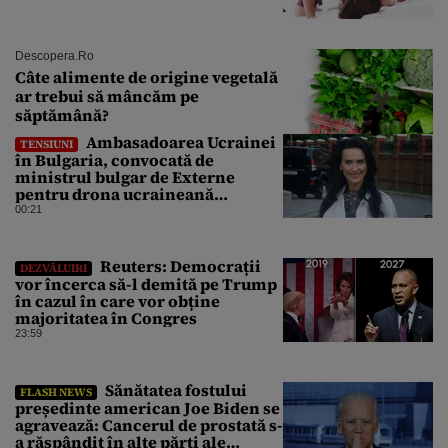
Descopera.ro
Câte alimente de origine vegetală
ar trebui să mâncăm pe
săptămână?
Ambasadoarea Ucrainei
TENSIUNI
în Bulgaria, convocată de
ministrul bulgar de Externe
pentru drona ucraineană
prăbușită în apropierea
00:21
infrastructurii critice
Reuters: Democrații
DEZVĂLUIRI
vor încerca să-l demită pe Trump
în cazul în care vor obține
majoritatea în Congres
23:59
Sănătatea fostului
FLASH NEWS
președinte american Joe Biden se
agravează: Cancerul de prostată s-
a răspândit în alte părți ale