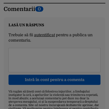
Comentarii
0
LASĂ UN RĂSPUNS
Trebuie să fii
autentificat
pentru a publica un
comentariu.
Intră în cont pentru a comenta
Vă rugăm să țineți cont că folosirea injuriilor, a limbajului
instigator la ură, a apelurilor la violență sau trimiterea repetată,
în mod abuziv, a aceluiași comentariu pot duce nu doar la
ștergerea mesajului, ci și la suspendarea temporară a dreptului
de a comenta. Site-ul nostru încurajează dezbaterile aprinse, dar
civilizate. Vă mulțumim pentru înțelegere și pentru contribuția