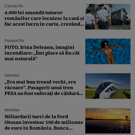
Cancan.ro
4.000 lei amendă tuturor
românilor care locuiesc la casă și
fac acest lucru în curte, crezând
că nu îi vede nimeni
Prosport.ro
FOTO. Irina Deleanu, imagini
incendiare: „Îmi place să fiu cât
mai naturală”
Adevarul
„Era mai bun trenul vechi, era
răcoare”. Pasagerii unui tren
PESA au fost sufocați de căldură
pe ruta București-Constanța
Mediafax
Miliardarii turci de la Ford
Otosan investesc 100 de milioane
de euro în România. Banca
Transilvania le acordă o