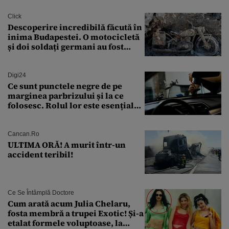
finanțare uriașă
Click
Descoperire incredibilă făcută în
inima Budapestei. O motocicletă
și doi soldați germani au fost
găsiți în Dunăre
Digi24
Ce sunt punctele negre de pe
marginea parbrizului și la ce
folosesc. Rolul lor este esențial
pentru siguranța mașinii
Cancan.ro
ULTIMA ORĂ! A murit într-un
accident teribil!
Ce Se Întâmplă Doctore
Cum arată acum Julia Chelaru,
fosta membră a trupei Exotic! Și-a
etalat formele voluptoase, la