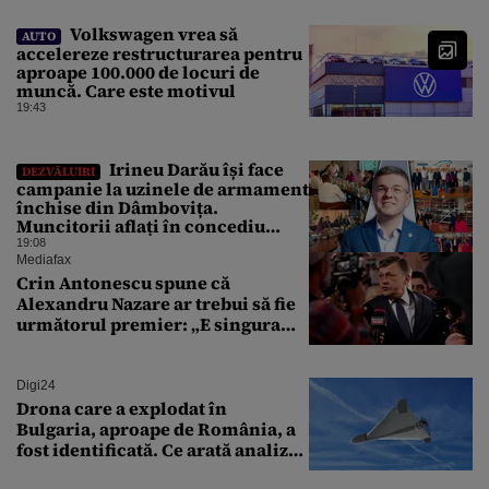
Volkswagen vrea să
AUTO
accelereze restructurarea pentru
aproape 100.000 de locuri de
muncă. Care este motivul
19:43
Irineu Darău își face
DEZVĂLUIRI
campanie la uzinele de armament
închise din Dâmbovița.
Muncitorii aflați în concediu
forțat din cauza lipsei comenzilor
19:08
au fost chemați de acasă pentru a
Mediafax
da mâna cu Ministrul Economiei
Crin Antonescu spune că
Alexandru Nazare ar trebui să fie
următorul premier: „E singura
soluție”
Digi24
Drona care a explodat în
Bulgaria, aproape de România, a
fost identificată. Ce arată analiza
preliminară a epavei