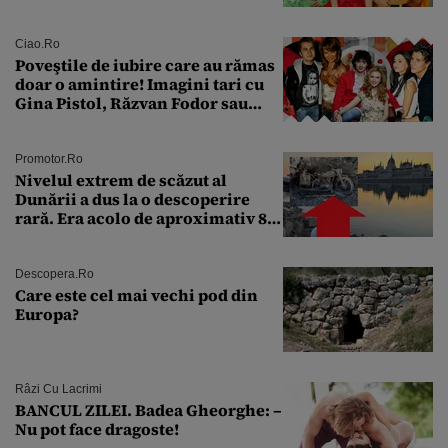
aproape 50 de ani
Ciao.ro
Poveştile de iubire care au rămas
doar o amintire! Imagini tari cu
Gina Pistol, Răzvan Fodor sau
Andra Măruţă şi foştii parteneri
Promotor.ro
Nivelul extrem de scăzut al
Dunării a dus la o descoperire
rară. Era acolo de aproximativ 80
de ani
Descopera.ro
Care este cel mai vechi pod din
Europa?
Râzi Cu Lacrimi
BANCUL ZILEI. Badea Gheorghe: –
Nu pot face dragoste!