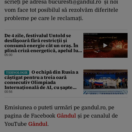
scrieți pe adresa
bucuresti@gandul.ro
și noi
vom face tot posibilul să rezolvăm diferitele
probleme pe care le reclamați.
De 4 zile, festivalul Untold se
desfășoară fără restricții și
consumă energie cât un oraș. În
plină criză energetică, apelul lui
Bolojan de economisire a
05:00
energiei nu s-a auzit la Cluj, în
orașul condus de colegul de
partid, Emil Boc
O echipă din Rusia a
TEHNOLOGIE
câștigat pentru a treia oară
consecutiv Olimpiada
Internațională de AI, cu șapte
medalii din aur și una de bronz
00:56
Emisiunea o puteti urmări pe gandul.ro, pe
pagina de Facebook
Gândul
și pe canalul de
YouTube
Gândul
.