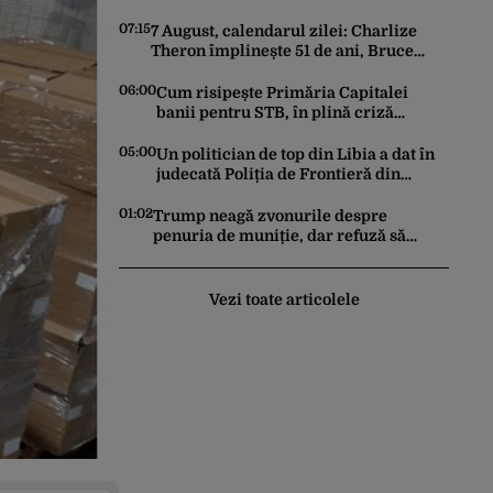
industriei militare ruse
07:15
7 August, calendarul zilei: Charlize
Theron împlinește 51 de ani, Bruce
Dickinson 68. David Duchovny face 66
de ani
06:00
Cum risipește Primăria Capitalei
banii pentru STB, în plină criză
financiară a societății de transport
05:00
Un politician de top din Libia a dat în
judecată Poliția de Frontieră din
România după ce SRI l-a declarat,
oficial, terorist ISIS
01:02
Trump neagă zvonurile despre
penuria de muniție, dar refuză să
trimită rachete Ucrainei: „Avem și noi
nevoie de rachete”
Vezi toate articolele