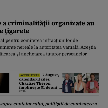
 a criminalităţii organizate au
e ţigarete
al pentru comiterea infracţiunilor de
mente nereale la autoritatea vamală. Aceștia
ificarea şi anchetarea tuturor persoanelor
7 August,
ACTUALITATE
calendarul zilei:
Charlize Theron
împlinește 51 de ani,
Bruce Dickinson 68.
07:15
David Duchovny face
66 de ani
supra containerului, poliţiştii de combatere a