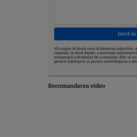
Intră î
Vă rugăm să țineți cont că folosirea injuriilor, 
repetată, în mod abuziv, a aceluiași comentariu
temporară a dreptului de a comenta. Site-ul no
pentru înțelegere și pentru contribuția la o di
Recomandarea video