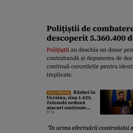
Poliţiştii de combatere
descoperit 5.360.400 d
Poliţiştii
au deschis un dosar pen
contrabandă şi depunerea de docu
continuă cercetările pentru ident
implicate.
Război în
LIVE UPDATE
Ucraina, ziua 1.625.
Zelenski ordonă
atacuri susținute
împotriva industriei
07:31
militare ruse
”În urma efectuării controlului a