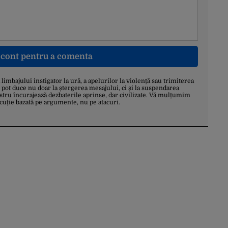
n cont pentru a comenta
a limbajului instigator la ură, a apelurilor la violență sau trimiterea
 pot duce nu doar la ștergerea mesajului, ci și la suspendarea
stru încurajează dezbaterile aprinse, dar civilizate. Vă mulțumim
scuție bazată pe argumente, nu pe atacuri.