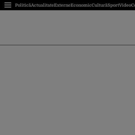
Politică
Actualitate
Externe
Economic
Cultură
Sport
Video
C