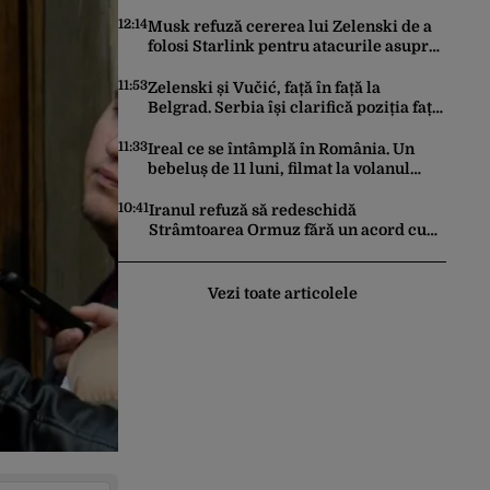
trebuie să știe toți candidații
12:14
Musk refuză cererea lui Zelenski de a
folosi Starlink pentru atacurile asupra
Rusiei
11:53
Zelenski și Vučić, față în față la
Belgrad. Serbia își clarifică poziția față
de războiul din Ucraina
11:33
Ireal ce se întâmplă în România. Un
bebeluș de 11 luni, filmat la volanul
unei mașini
10:41
Iranul refuză să redeschidă
Strâmtoarea Ormuz fără un acord cu
SUA. Ce condiții pune Teheranul
Vezi toate articolele