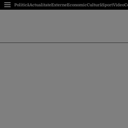
Politică
Actualitate
Externe
Economic
Cultură
Sport
Video
C