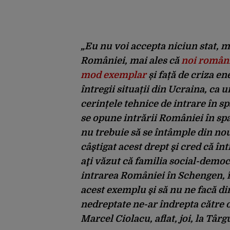
„Eu nu voi accepta niciun stat, m
României, mai ales că
noi români
mod exemplar
și față de criza en
întregii situații din Ucraina, ca 
cerințele tehnice de intrare în s
se opune intrării României în sp
nu trebuie să se întâmple din no
câştigat acest drept şi cred că în
aţi văzut că familia social-demo
intrarea României în Schengen, 
acest exemplu şi să nu ne facă d
nedreptate ne-ar îndrepta către o
Marcel Ciolacu, aflat, joi, la Târg