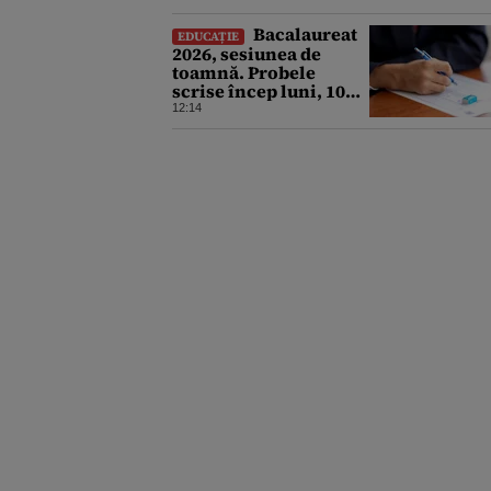
Bacalaureat
EDUCAȚIE
2026, sesiunea de
toamnă. Probele
scrise încep luni, 10
august. Ce trebuie să
12:14
știe toți candidații