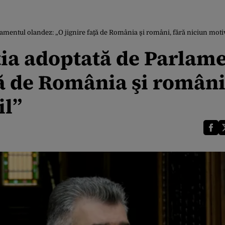
lamentul olandez: „O jignire faţă de România şi români, fără niciun moti
ția adoptată de Parlam
ţă de România şi români
il”