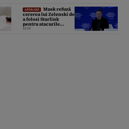
Musk refuză
APĂRARE
cererea lui Zelenski de
a folosi Starlink
pentru atacurile
asupra Rusiei
12:14