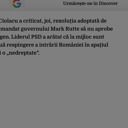
Urmărește-ne în Discover
olacu a criticat, joi, rezoluția adoptată de
comandat guvernului Mark Rutte să nu aprobe
en. Liderul PSD a arătat că la mijloc sunt
ouă respingere a intrării României în spațiul
i o „nedreptate”.