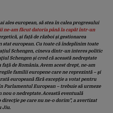
ai ales european, să stea în calea progresului
i ne-am făcut datoria până la capăt într-un
ergetică, și față de război și gestionarea
un stat european. Cu toate că îndeplinim toate
pațiul Schengen, cineva dintr-un interes politic
aţiul Schengen și cred că această nedreptate
u faţă de România. Avem acest drept, ne-am
tregile familii europene care ne reprezintă – şi
crată europeană fără excepţie a votat pentru
în Parlamentul European – trebuie să urmeze
in nou o nedreptate. Această eventuală
 direcţie pe care nu ne-o dorim”, a avertizat
u Jiu.