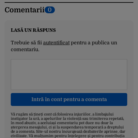
Comentarii
0
LASĂ UN RĂSPUNS
Trebuie să fii
autentificat
pentru a publica un
comentariu.
Intră în cont pentru a comenta
Vă rugăm să țineți cont că folosirea injuriilor, a limbajului
instigator la ură, a apelurilor la violență sau trimiterea repetată,
în mod abuziv, a aceluiași comentariu pot duce nu doar la
ștergerea mesajului, ci și la suspendarea temporară a dreptului
de a comenta. Site-ul nostru încurajează dezbaterile aprinse, dar
civilizate. Vă mulțumim pentru înțelegere și pentru contribuția