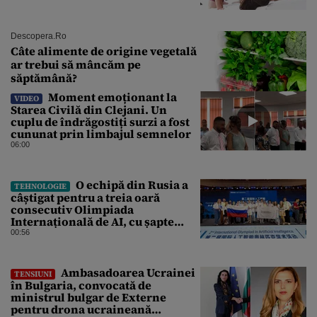
Descopera.ro
Câte alimente de origine vegetală
ar trebui să mâncăm pe
săptămână?
Moment emoționant la
VIDEO
Starea Civilă din Clejani. Un
cuplu de îndrăgostiți surzi a fost
cununat prin limbajul semnelor
06:00
O echipă din Rusia a
TEHNOLOGIE
câștigat pentru a treia oară
consecutiv Olimpiada
Internațională de AI, cu șapte
medalii din aur și una de bronz
00:56
Ambasadoarea Ucrainei
TENSIUNI
în Bulgaria, convocată de
ministrul bulgar de Externe
pentru drona ucraineană