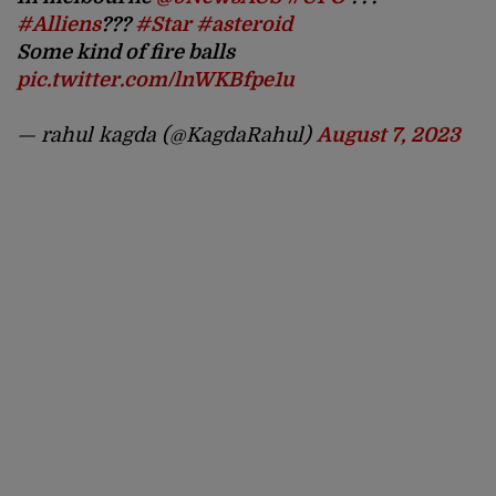
#Alliens
???
#Star
#asteroid
Some kind of fire balls
pic.twitter.com/lnWKBfpe1u
— rahul kagda (@KagdaRahul)
August 7, 2023