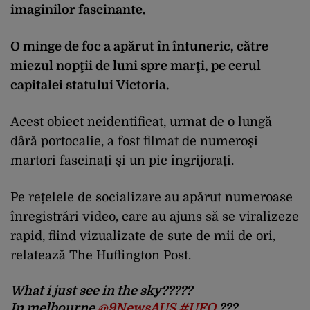
imaginilor fascinante.
O minge de foc a apărut în întuneric, către
miezul nopţii de luni spre marţi, pe cerul
capitalei statului Victoria.
Acest obiect neidentificat, urmat de o lungă
dâră portocalie, a fost filmat de numeroşi
martori fascinaţi şi un pic îngrijoraţi.
Pe rețelele de socializare au apărut numeroase
înregistrări video, care au ajuns să se viralizeze
rapid, fiind vizualizate de sute de mii de ori,
relatează The Huffington Post.
What i just see in the sky?????
In melbourne
@9NewsAUS
#UFO
???