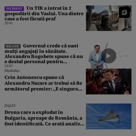
Un TIR a intrat în 2
INCIDENT
gospodării din Vaslui. Una dintre
case a fost făcută praf
20:41
Guvernul crede că sunt
BILANȚ
mulţi angajaţi în sănătate.
Alexandru Rogobete spune că nu
e destul personal pentru
combaterea infecţiilor
19:57
nosocomiale
Mediafax
Crin Antonescu spune că
Alexandru Nazare ar trebui să fie
următorul premier: „E singura
soluție”
Digi24
Drona care a explodat în
Bulgaria, aproape de România, a
fost identificată. Ce arată analiza
preliminară a epavei