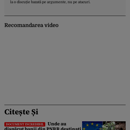
la o discuție bazată pe argumente, nu pe atacuri.
Recomandarea video
Citește Și
Unde au
DOCUMENT INCREDIBIL
dispărut banii din PNRR destinați