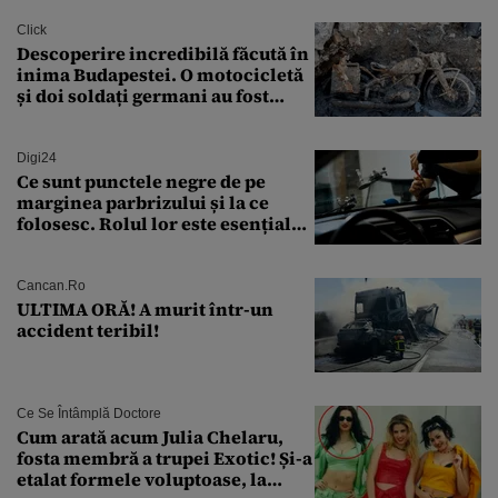
finanțare uriașă
Click
Descoperire incredibilă făcută în
inima Budapestei. O motocicletă
și doi soldați germani au fost
găsiți în Dunăre
Digi24
Ce sunt punctele negre de pe
marginea parbrizului și la ce
folosesc. Rolul lor este esențial
pentru siguranța mașinii
Cancan.ro
ULTIMA ORĂ! A murit într-un
accident teribil!
Ce Se Întâmplă Doctore
Cum arată acum Julia Chelaru,
fosta membră a trupei Exotic! Și-a
etalat formele voluptoase, la