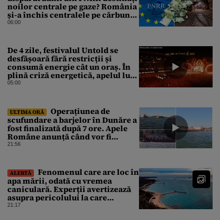
noilor centrale pe gaze? România
și-a închis centralele pe cărbune
în ritm galopant, dar nu a pus
06:00
nimic în loc. 20 milioane de euro
s-au dus pe apa sâmbetei
De 4 zile, festivalul Untold se
desfășoară fără restricții și
consumă energie cât un oraș. În
plină criză energetică, apelul lui
Bolojan de economisire a
05:00
energiei nu s-a auzit la Cluj, în
orașul condus de colegul de
partid, Emil Boc
Operațiunea de
ULTIMA ORĂ
scufundare a barjelor în Dunăre a
fost finalizată după 7 ore. Apele
Române anunță când vor fi
simțite efectele
21:56
Fenomenul care are loc în
ALERTĂ
apa mării, odată cu vremea
caniculară. Experții avertizează
asupra pericolului la care
oamenii pot fi expuși
21:17