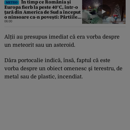
În timp ce România și
METEO
Europa fierb la peste 40°C, într-o
țară din America de Sud a început
o ninsoare ca-n povești: Pârtiile
s-au umplut de schiori
06:00
Alții au presupus imediat că era vorba despre
un meteorit sau un asteroid.
Dâra portocalie indică, însă, faptul că este
vorba despre un obiect omenesc şi terestru, de
metal sau de plastic, incendiat.