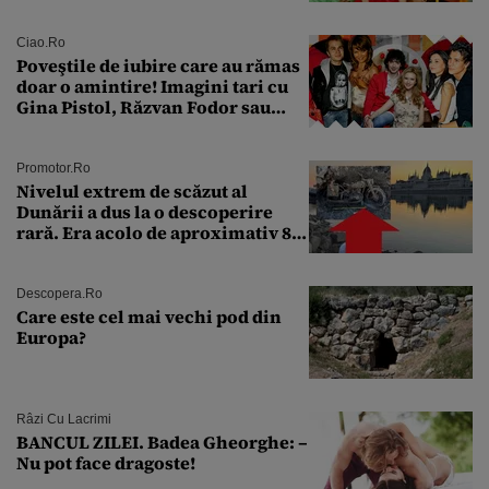
aproape 50 de ani
Ciao.ro
Poveştile de iubire care au rămas
doar o amintire! Imagini tari cu
Gina Pistol, Răzvan Fodor sau
Andra Măruţă şi foştii parteneri
Promotor.ro
Nivelul extrem de scăzut al
Dunării a dus la o descoperire
rară. Era acolo de aproximativ 80
de ani
Descopera.ro
Care este cel mai vechi pod din
Europa?
Râzi Cu Lacrimi
BANCUL ZILEI. Badea Gheorghe: –
Nu pot face dragoste!