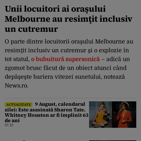
Unii locuitori ai oraşului
Melbourne au resimţit inclusiv
un cutremur
O parte dintre locuitorii oraşului Melbourne au
resimţit inclusiv un cutremur şi o explozie în
tot statul,
o bubuitură supersonică
– adică un
zgomot brusc făcut de un obiect atunci când
depăşeşte bariera vitezei sunetului, notează
News.ro.
9 August, calendarul
ACTUALITATE
zilei: Este asasinată Sharon Tate.
Whitney Houston ar fi împlinit 63
de ani
07:15