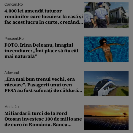
Cancan.ro
4.000 lei amendă tuturor
românilor care locuiesc la casă și
fac acest lucru în curte, crezând
că nu îi vede nimeni
Prosport.ro
FOTO. Irina Deleanu, imagini
incendiare: „Îmi place să fiu cât
mai naturală”
Adevarul
„Era mai bun trenul vechi, era
răcoare”. Pasagerii unui tren
PESA au fost sufocați de căldură
pe ruta București-Constanța
Mediafax
Miliardarii turci de la Ford
Otosan investesc 100 de milioane
de euro în România. Banca
Transilvania le acordă o