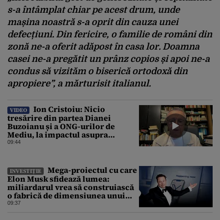
s-a întâmplat chiar pe acest drum, unde
mașina noastră s-a oprit din cauza unei
defecțiuni. Din fericire, o familie de români din
zonă ne-a oferit adăpost în casa lor. Doamna
casei ne-a pregătit un prânz copios și apoi ne-a
condus să vizităm o biserică ortodoxă din
apropiere”, a mărturisit italianul.
Ion Cristoiu: Nicio
VIDEO
tresărire din partea Dianei
Buzoianu și a ONG-urilor de
Mediu, la impactul asupra
Mediului al Operațiunii de pe
09:44
Dunăre
Mega-proiectul cu care
INVESTIȚIE
Elon Musk sfidează lumea:
miliardarul vrea să construiască
o fabrică de dimensiunea unui
oraș
09:37