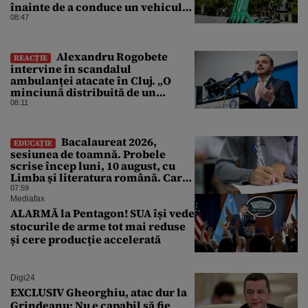
înainte de a conduce un vehicul
pe drumurile publice
08:47
Alexandru Rogobete
REACȚIE
intervine în scandalul
ambulanței atacate în Cluj. „O
minciună distribuită de un
milion de ori rămâne o
08:11
minciună”
Bacalaureat 2026,
EDUCAȚIE
sesiunea de toamnă. Probele
scrise încep luni, 10 august, cu
Limba și literatura română. Care
sunt regulile promovării
07:59
examenului
Mediafax
ALARMĂ la Pentagon! SUA își vede
stocurile de arme tot mai reduse
și cere producție accelerată
Digi24
EXCLUSIV Gheorghiu, atac dur la
Grindeanu: Nu e capabil să fie