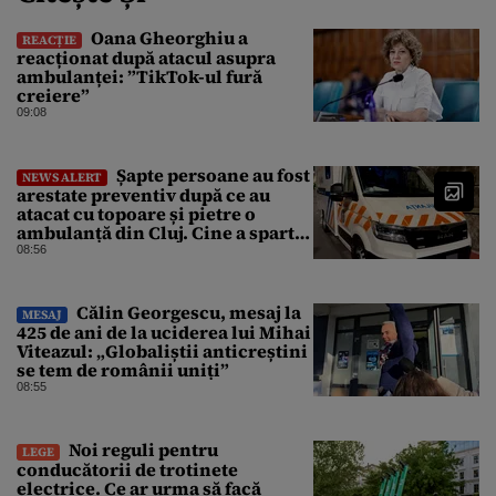
Oana Gheorghiu a
REACȚIE
reacționat după atacul asupra
ambulanței: ”TikTok-ul fură
creiere”
09:08
Șapte persoane au fost
NEWS ALERT
arestate preventiv după ce au
atacat cu topoare și pietre o
ambulanță din Cluj. Cine a spart
parbrizul și l-a rănit pe șofer
08:56
Călin Georgescu, mesaj la
MESAJ
425 de ani de la uciderea lui Mihai
Viteazul: „Globaliștii anticreștini
se tem de românii uniți”
08:55
Noi reguli pentru
LEGE
conducătorii de trotinete
electrice. Ce ar urma să facă