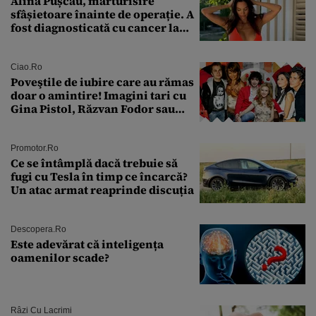
Alina Pușcău, mărturisire
sfâșietoare înainte de operație. A
fost diagnosticată cu cancer la
sân în metastază: „Este singurul
tratament care o să mă ajute să
îmi salvez viața”
Ciao.ro
Poveştile de iubire care au rămas
doar o amintire! Imagini tari cu
Gina Pistol, Răzvan Fodor sau
Andra Măruţă şi foştii parteneri
Promotor.ro
Ce se întâmplă dacă trebuie să
fugi cu Tesla în timp ce încarcă?
Un atac armat reaprinde discuția
Descopera.ro
Este adevărat că inteligența
oamenilor scade?
Râzi Cu Lacrimi