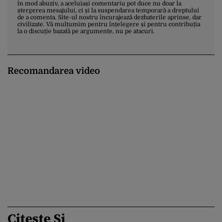
în mod abuziv, a aceluiași comentariu pot duce nu doar la
ștergerea mesajului, ci și la suspendarea temporară a dreptului
de a comenta. Site-ul nostru încurajează dezbaterile aprinse, dar
civilizate. Vă mulțumim pentru înțelegere și pentru contribuția
la o discuție bazată pe argumente, nu pe atacuri.
Recomandarea video
Citește Și