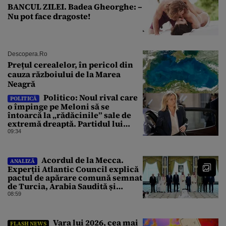
BANCUL ZILEI. Badea Gheorghe: –
Nu pot face dragoste!
Descopera.ro
Prețul cerealelor, în pericol din
cauza războiului de la Marea
Neagră
Politico: Noul rival care
POLITICĂ
o împinge pe Meloni să se
întoarcă la „rădăcinile” sale de
extremă dreaptă. Partidul lui
Vannacci a trecut de 7% în
09:34
sondaje
Acordul de la Mecca.
ANALIZĂ
Experții Atlantic Council explică
pactul de apărare comună semnat
de Turcia, Arabia Saudită și
Pakistan
08:59
Vara lui 2026, cea mai
FLASH NEWS