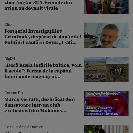
zbor Anglia-SUA. Scenele din
avion au devenit virale
Click
Fost șef al Investigațiilor
Criminale, dispărut de două zile!
Poliția îl caută în Deva: „L-ați
văzut?”
Digi24
„Dacă Rusia ia țările baltice, vom
fi acolo”: Ferma de la capătul
lumii unde magnați ai
tehnologiei vor să
supraviețuiască apocalipsei
Cancan.ro
Marco Verratti, dezbrăcat de o
dansatoare într-un club
exclusivist din Mykonos.
Campionul italian a cedat
complet în fața ispitei!
Ce Se Întâmplă Doctore