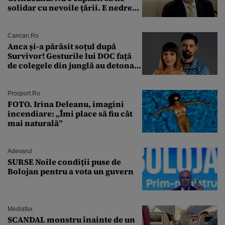
solidar cu nevoile țării. E nedrept
ca PSD să primească guvernarea
Cancan.ro
Anca și-a părăsit soțul după
Survivor! Gesturile lui DOC față
de colegele din junglă au detonat
relația de acasă!
Prosport.ro
FOTO. Irina Deleanu, imagini
incendiare: „Îmi place să fiu cât
mai naturală”
Adevarul
SURSE Noile condiții puse de
Bolojan pentru a vota un guvern
Mediafax
SCANDAL monstru înainte de un