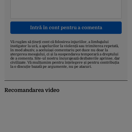
Intră în cont pentru a comenta
Vă rugăm să țineți cont că folosirea injuriilor, a limbajului
instigator la ură, a apelurilor la violență sau trimiterea repetată,
în mod abuziv, a aceluiași comentariu pot duce nu doar la
ștergerea mesajului, ci și la suspendarea temporară a dreptului
de a comenta. Site-ul nostru încurajează dezbaterile aprinse, dar
civilizate. Vă mulțumim pentru înțelegere și pentru contribuția
la o discuție bazată pe argumente, nu pe atacuri.
Recomandarea video