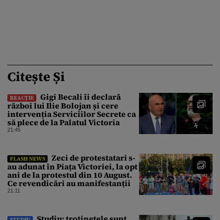
Citește Și
Gigi Becali îi declară
REACȚIE
război lui Ilie Bolojan și cere
intervenția Serviciilor Secrete ca
să plece de la Palatul Victoria
21:45
Zeci de protestatari s-
FLASH NEWS
au adunat în Piața Victoriei, la opt
ani de la protestul din 10 August.
Ce revendicări au manifestanții
21:11
Studiu: trotinetele sunt
STUDIU