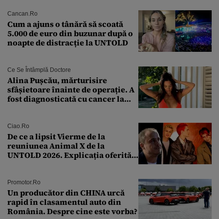
acestora
Cancan.ro
Cum a ajuns o tânără să scoată
5.000 de euro din buzunar după o
noapte de distracție la UNTOLD
Ce Se Întâmplă Doctore
Alina Pușcău, mărturisire
sfâșietoare înainte de operație. A
fost diagnosticată cu cancer la
sân în metastază: „Este singurul
tratament care o să mă ajute să
îmi salvez viața”
Ciao.ro
De ce a lipsit Vierme de la
reuniunea Animal X de la
UNTOLD 2026. Explicația oferită
de Șerban Copoț
Promotor.ro
Un producător din CHINA urcă
rapid în clasamentul auto din
România. Despre cine este vorba?