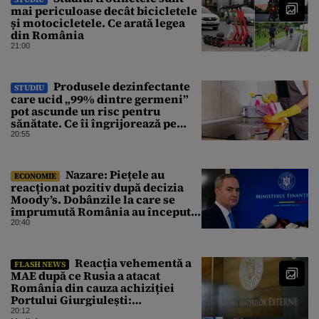
mai periculoase decât bicicletele
și motocicletele. Ce arată legea
din România
21:00
Produsele dezinfectante
STUDIU
care ucid „99% dintre germeni”
pot ascunde un risc pentru
sănătate. Ce îi îngrijorează pe
cercetători
20:55
Nazare: Piețele au
ECONOMIE
reacționat pozitiv după decizia
Moody’s. Dobânzile la care se
împrumută România au început
să scadă
20:40
Reacția vehementă a
FLASH NEWS
MAE după ce Rusia a atacat
România din cauza achiziției
Portului Giurgiulești:
„Propagandă stalinistă”
20:12