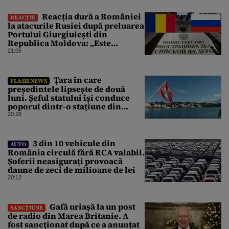
Reacția dură a României
REACȚIE
la atacurile Rusiei după preluarea
Portului Giurgiulești din
Republica Moldova: „Este
propagandă stalinistă”
21:05
Țara în care
FLASH NEWS
președintele lipsește de două
luni. Șeful statului își conduce
poporul dintr-o stațiune din
Elveția
20:28
3 din 10 vehicule din
AUTO
România circulă fără RCA valabil.
Șoferii neasigurați provoacă
daune de zeci de milioane de lei
20:12
Gafă uriașă la un post
SANCȚIUNE
de radio din Marea Britanie. A
fost sancționat după ce a anunțat