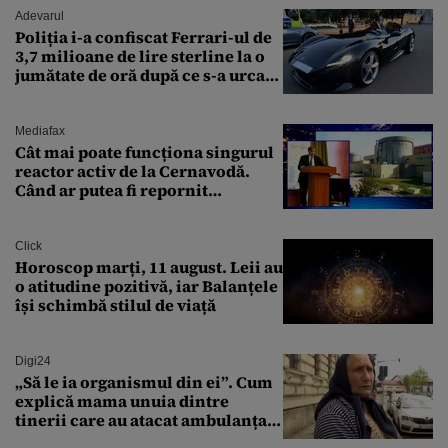
Adevarul
Poliția i-a confiscat Ferrari-ul de
3,7 milioane de lire sterline la o
jumătate de oră după ce s-a urcat
la volan
Mediafax
Cât mai poate funcționa singurul
reactor activ de la Cernavodă.
Când ar putea fi repornit
Reactorul 1
Click
Horoscop marți, 11 august. Leii au
o atitudine pozitivă, iar Balanțele
își schimbă stilul de viață
Digi24
„Să le ia organismul din ei”. Cum
explică mama unuia dintre
tinerii care au atacat ambulanța
agresiunea revoltătoare a