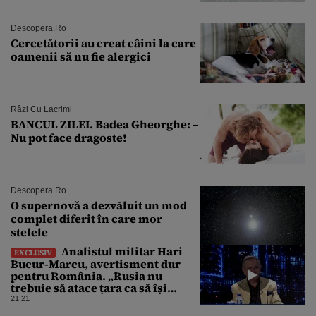
Descopera.ro
Cercetătorii au creat câini la care
oamenii să nu fie alergici
Râzi Cu Lacrimi
BANCUL ZILEI. Badea Gheorghe: –
Nu pot face dragoste!
Descopera.ro
O supernovă a dezvăluit un mod
complet diferit în care mor
stelele
Analistul militar Hari
EXCLUSIV
Bucur-Marcu, avertisment dur
pentru România. „Rusia nu
trebuie să atace țara ca să își
atingă obiectivele de aici”
21:21