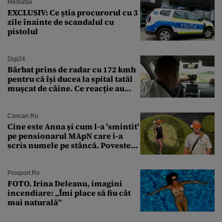
Mediafax
EXCLUSIV: Ce știa procurorul cu 3
zile înainte de scandalul cu
pistolul
Digi24
Bărbat prins de radar cu 172 kmh
pentru că își ducea la spital tatăl
muşcat de câine. Ce reacție au
avut polițiștii
Cancan.ro
Cine este Anna și cum l-a 'smintit'
pe pensionarul MApN care i-a
scris numele pe stâncă. Povestea
'interzisă' care se ascunde în
spatele graffitiului de pe
Transfăgărășan
Prosport.ro
FOTO. Irina Deleanu, imagini
incendiare: „Îmi place să fiu cât
mai naturală”