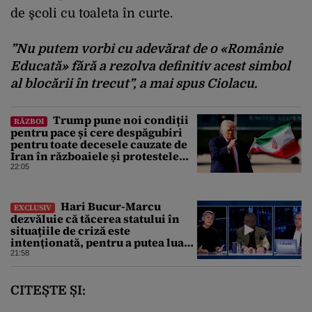
de şcoli cu toaleta în curte.
”Nu putem vorbi cu adevărat de o «Românie
Educată» fără a rezolva definitiv acest simbol
al blocării în trecut”
, a mai spus Ciolacu.
Trump pune noi condiții
RĂZBOI
pentru pace și cere despăgubiri
pentru toate decesele cauzate de
Iran în războaiele și protestele
din ultimii 50 de ani
22:05
Hari Bucur-Marcu
EXCLUSIV
dezvăluie că tăcerea statului în
situațiile de criză este
intenționată, pentru a putea lua
decizii fără să ne spună
21:58
CITEȘTE ȘI: