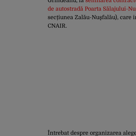
Grindeanu, la
semnarea contractul
de autostradă Poarta Sălajului-Nu
secțiunea Zalău-Nuşfalău), care 
CNAIR.
Întrebat despre organizarea alege