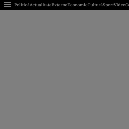
Politică
Actualitate
Externe
Economic
Cultură
Sport
Video
C