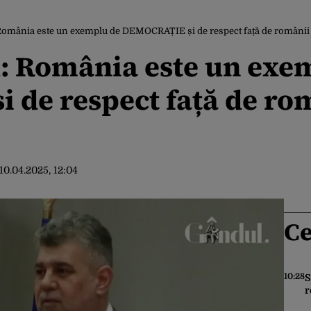
România este un exemplu de DEMOCRAȚIE și de respect față de românii c
u: România este un exe
de respect față de rom
10.04.2025, 12:04
Ce
10:28
S
r
o