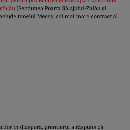
ui pentru proiectarea și execuția tronsonului
şfalău
(Secțiunea Poarta Sălajului-Zalău și
include tunelul Meseș, cel mai mare contract al
rilor în diaspora, premierul a răspuns că