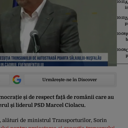
t
10:15
A
i
C
v
10:15
Z
p
c
A
10:08
P
b
p
r
10:08
C
p
a
Urmărește-ne în Discover
crație și de respect față de românii care au
ierul și liderul PSD Marcel Ciolacu.
, alături de ministrul Transporturilor, Sorin