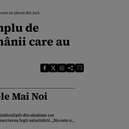
are au plecat din țară
mplu de
ânii care au
le Mai Noi
indicaliștii din sănătate cer
escrierea legii salarizării. „Nu este o
pțiune negociabilă”. Ce modificări au