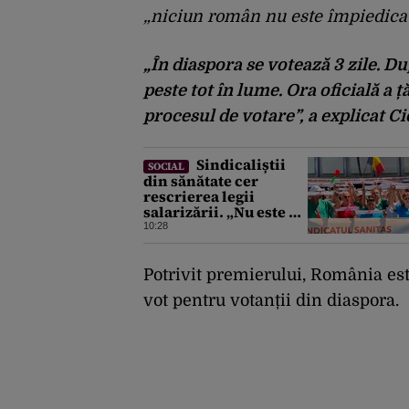
„niciun român nu este împiedicat
„În diaspora se votează 3 zile. D
peste tot în lume. Ora oficială a 
procesul de votare”
, a explicat C
Sindicaliștii
SOCIAL
din sănătate cer
rescrierea legii
salarizării. „Nu este o
opțiune negociabilă”.
10:28
Ce modificări au
trimis Guvernului
Bolojan
Potrivit premierului, România est
vot pentru votanții din diaspora.