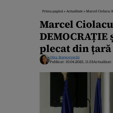
Prima pagină
»
Actualitate
»
Marcel Ciolacu: 
Marcel Ciolac
DEMOCRAȚIE și 
plecat din țară
Olga Borșcevschi
Publicat:
10.04.2025, 11:53
Actualizat: