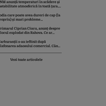
rimis Guvernului Bolojan
NM anunță temperaturi în scădere și
nstabilitate atmosferică în toată țara.
um va fi vremea în București și când
in vijeliile
odia care poate avea dureri de cap (la
ropriu) și mari probleme
ardiovasculare în luna august 2026.
vertismentul experților în astrologie
rimarul Ciprian Ciucu, anunț despre
locul explodat din Rahova. Ce ar
utea să le transmită edilul locatarilor
ămași pe drumuri
arburanții s-au ieftinit după
lafonarea adaosului comercial. Când
r putea urma noi reduceri la pompă
Vezi toate articolele