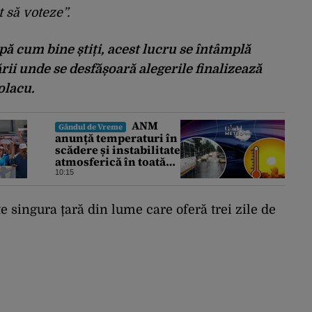
 să voteze”.
upă cum bine știți, acest lucru se întâmplă
țării unde se desfășoară alegerile finalizează
iolacu.
ANM
Gândul de Vreme
anunță temperaturi în
scădere și instabilitate
atmosferică în toată
țara. Cum va fi vremea
10:15
în București și când
vin vijeliile
e singura țară din lume care oferă trei zile de