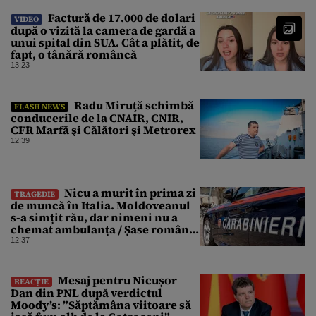
Factură de 17.000 de dolari
VIDEO
după o vizită la camera de gardă a
unui spital din SUA. Cât a plătit, de
fapt, o tânără româncă
13:23
Radu Miruţă schimbă
FLASH NEWS
conducerile de la CNAIR, CNIR,
CFR Marfă şi Călători şi Metrorex
12:39
Nicu a murit în prima zi
TRAGEDIE
de muncă în Italia. Moldoveanul
s-a simțit rău, dar nimeni nu a
chemat ambulanța / Șase români,
anchetați
12:37
Mesaj pentru Nicușor
REACȚIE
Dan din PNL după verdictul
Moody’s: ”Săptămâna viitoare să