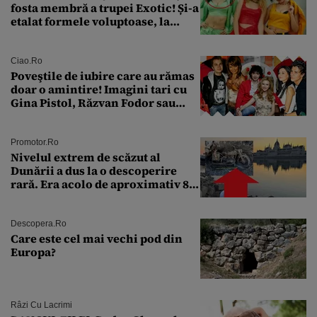
fosta membră a trupei Exotic! Și-a
etalat formele voluptoase, la
aproape 50 de ani
Ciao.ro
Poveştile de iubire care au rămas
doar o amintire! Imagini tari cu
Gina Pistol, Răzvan Fodor sau
Andra Măruţă şi foştii parteneri
Promotor.ro
Nivelul extrem de scăzut al
Dunării a dus la o descoperire
rară. Era acolo de aproximativ 80
de ani
Descopera.ro
Care este cel mai vechi pod din
Europa?
Râzi Cu Lacrimi