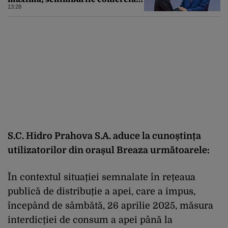
ating niveluri record
13:28
S.C. Hidro Prahova S.A. aduce la cunoștința
utilizatorilor din orașul Breaza următoarele:
În contextul situației semnalate în rețeaua
publică de distribuție a apei, care a impus,
începând de sâmbătă, 26 aprilie 2025, măsura
interdicției de consum a apei până la