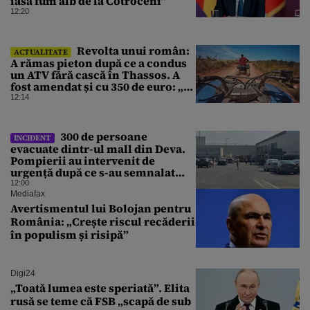
iasă fum alb de la Cotroceni”
12:20
Revolta unui român:
ACTUALITATE
A rămas pieton după ce a condus
un ATV fără cască în Thassos. A
fost amendat și cu 350 de euro: „Vi
se pare normal?”
12:14
300 de persoane
INCIDENT
evacuate dintr-ul mall din Deva.
Pompierii au intervenit de
urgență după ce s-au semnalat
degajări mari de fum
12:00
Mediafax
Avertismentul lui Bolojan pentru
România: „Crește riscul recăderii
în populism și risipă”
Digi24
„Toată lumea este speriată”. Elita
rusă se teme că FSB „scapă de sub