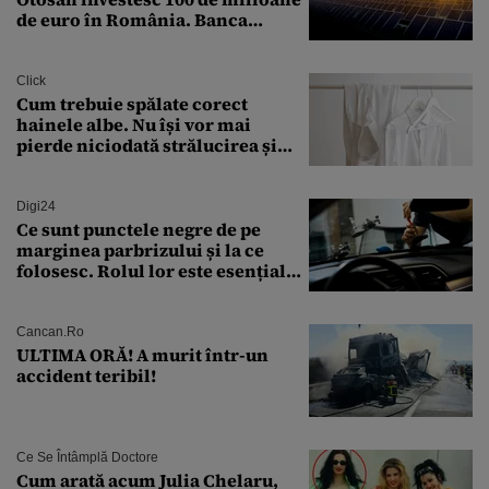
de euro în România. Banca
Transilvania le acordă o
finanțare uriașă
Click
Cum trebuie spălate corect
hainele albe. Nu își vor mai
pierde niciodată strălucirea și
culoarea intensă
Digi24
Ce sunt punctele negre de pe
marginea parbrizului și la ce
folosesc. Rolul lor este esențial
pentru siguranța mașinii
Cancan.ro
ULTIMA ORĂ! A murit într-un
accident teribil!
Ce Se Întâmplă Doctore
Cum arată acum Julia Chelaru,