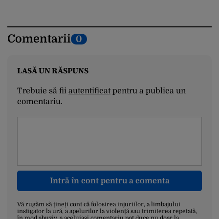
Comentarii
0
LASĂ UN RĂSPUNS
Trebuie să fii
autentificat
pentru a publica un
comentariu.
Intră în cont pentru a comenta
Vă rugăm să țineți cont că folosirea injuriilor, a limbajului
instigator la ură, a apelurilor la violență sau trimiterea repetată,
în mod abuziv, a aceluiași comentariu pot duce nu doar la