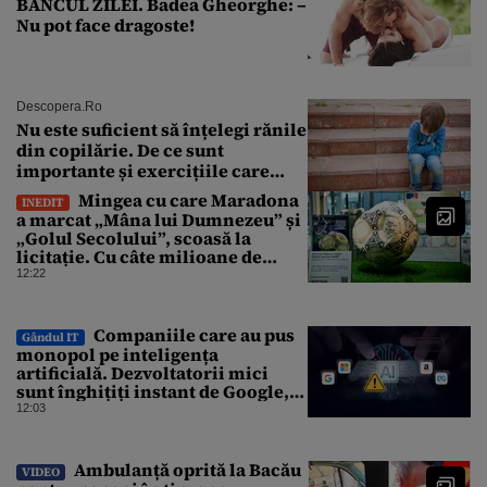
BANCUL ZILEI. Badea Gheorghe: –
Nu pot face dragoste!
Descopera.ro
Nu este suficient să înțelegi rănile
din copilărie. De ce sunt
importante și exercițiile care
calmează sistemul nervos
Mingea cu care Maradona
INEDIT
a marcat „Mâna lui Dumnezeu” și
„Golul Secolului”, scoasă la
licitație. Cu câte milioane de
dolari ar putea fi vândută
12:22
Companiile care au pus
Gândul IT
monopol pe inteligența
artificială. Dezvoltatorii mici
sunt înghițiți instant de Google,
Amazon sau Microsoft
12:03
Ambulanță oprită la Bacău
VIDEO