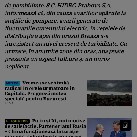
de potabilitate. S.C. HIDRO Prahova S.A.
informează că, din cauza avariilor apărute la
stațiile de pompare, avarii generate de
fluctuațiile curentului electric, în rețelele de
distribuție a apei din orașul Breaza s-a
înregistrat un nivel crescut de turbiditate. Ca
urmare, în anumite zone din oraș, apa poate
prezenta un aspect tulbure și un miros
neplăcut.
Vremea se schimbă
METEO
radical în orele următoare în
Capitală. Prognoză meteo
specială pentru București
13:53
Putin și Xi, noi motive
FLASH NEWS
de satisfacție. Parteneriatul Rusia
– China funcționează la turație
maximă, schimburile comerciale