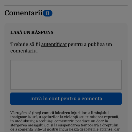
Comentarii
0
LASĂ UN RĂSPUNS
Trebuie să fii
autentificat
pentru a publica un
comentariu.
Intră în cont pentru a comenta
Vă rugăm să țineți cont că folosirea injuriilor, a limbajului
instigator la ură, a apelurilor la violență sau trimiterea repetată,
în mod abuziv, a aceluiași comentariu pot duce nu doar la
ștergerea mesajului, ci și la suspendarea temporară a dreptului
de a comenta. Site-ul nostru încurajează dezbaterile aprinse, dar