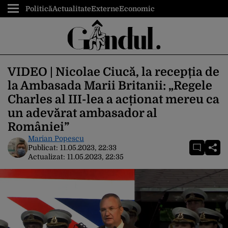
Politică
Actualitate
Externe
Economic
VIDEO | Nicolae Ciucă, la recepția de
la Ambasada Marii Britanii: „Regele
Charles al III-lea a acționat mereu ca
un adevărat ambasador al
României”
Marian Popescu
Publicat:
11.05.2023, 22:33
Actualizat:
11.05.2023, 22:35