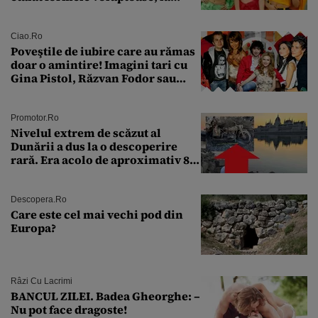
aproape 50 de ani
Ciao.ro
Poveştile de iubire care au rămas
doar o amintire! Imagini tari cu
Gina Pistol, Răzvan Fodor sau
Andra Măruţă şi foştii parteneri
Promotor.ro
Nivelul extrem de scăzut al
Dunării a dus la o descoperire
rară. Era acolo de aproximativ 80
de ani
Descopera.ro
Care este cel mai vechi pod din
Europa?
Râzi Cu Lacrimi
BANCUL ZILEI. Badea Gheorghe: –
Nu pot face dragoste!