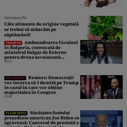
Descopera.ro
Câte alimente de origine vegetală
ar trebui să mâncăm pe
săptămână?
Ambasadoarea Ucrainei
TENSIUNI
în Bulgaria, convocată de
ministrul bulgar de Externe
pentru drona ucraineană
prăbușită în apropierea
00:21
infrastructurii critice
Reuters: Democrații
DEZVĂLUIRI
vor încerca să-l demită pe Trump
în cazul în care vor obține
majoritatea în Congres
23:59
Sănătatea fostului
FLASH NEWS
președinte american Joe Biden se
agravează: Cancerul de prostată s-