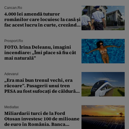
Cancan.ro
4.000 lei amendă tuturor
românilor care locuiesc la casă și
fac acest lucru în curte, crezând
că nu îi vede nimeni
Prosport.ro
FOTO. Irina Deleanu, imagini
incendiare: „Îmi place să fiu cât
mai naturală”
Adevarul
„Era mai bun trenul vechi, era
răcoare”. Pasagerii unui tren
PESA au fost sufocați de căldură
pe ruta București-Constanța
Mediafax
Miliardarii turci de la Ford
Otosan investesc 100 de milioane
de euro în România. Banca