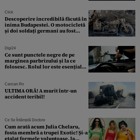
Transilvania le acordă o
finanțare uriașă
Click
Descoperire incredibilă făcută în
inima Budapestei. O motocicletă
și doi soldați germani au fost
găsiți în Dunăre
Digi24
Ce sunt punctele negre de pe
marginea parbrizului și la ce
folosesc. Rolul lor este esențial
pentru siguranța mașinii
Cancan.ro
ULTIMA ORĂ! A murit într-un
accident teribil!
Ce Se Întâmplă Doctore
Cum arată acum Julia Chelaru,
fosta membră a trupei Exotic! Și-a
etalat formele voluptoase, la