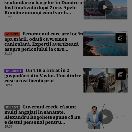
scufundare a barjelor în Dunăre a
fost finalizată după 7 ore. Apele
Române anunță când vor fi
simțite efectele
21:56
Fenomenul care are loc în
ALERTĂ
apa mării, odată cu vremea
caniculară. Experții avertizează
asupra pericolului la care
oamenii pot fi expuși
21:17
Un TIR a intrat în 2
INCIDENT
gospodării din Vaslui. Una dintre
case a fost făcută praf
20:41
Guvernul crede că sunt
BILANȚ
mulţi angajaţi în sănătate.
Alexandru Rogobete spune că nu
e destul personal pentru
combaterea infecţiilor
19:57