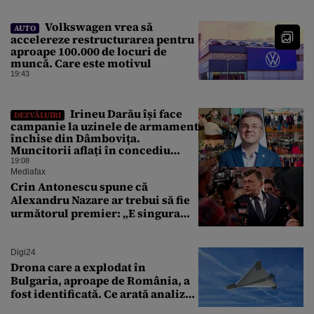
nosocomiale
Volkswagen vrea să
AUTO
accelereze restructurarea pentru
aproape 100.000 de locuri de
muncă. Care este motivul
19:43
Irineu Darău își face
DEZVĂLUIRI
campanie la uzinele de armament
închise din Dâmbovița.
Muncitorii aflați în concediu
forțat din cauza lipsei comenzilor
19:08
au fost chemați de acasă pentru a
Mediafax
da mâna cu Ministrul Economiei
Crin Antonescu spune că
Alexandru Nazare ar trebui să fie
următorul premier: „E singura
soluție”
Digi24
Drona care a explodat în
Bulgaria, aproape de România, a
fost identificată. Ce arată analiza
preliminară a epavei