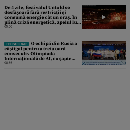
De 4 zile, festivalul Untold se
desfășoară fără restricții și
consumă energie cât un oraș. În
plină criză energetică, apelul lui
Bolojan de economisire a
05:00
energiei nu s-a auzit la Cluj, în
orașul condus de colegul de
partid, Emil Boc
O echipă din Rusia a
TEHNOLOGIE
câștigat pentru a treia oară
consecutiv Olimpiada
Internațională de AI, cu șapte
medalii din aur și una de bronz
00:56