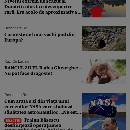
Nivelul extrem de scăzut al
Dunării a dus la o descoperire
rară. Era acolo de aproximativ 80
de ani
Descopera.ro
Care este cel mai vechi pod din
Europa?
Râzi Cu Lacrimi
BANCUL ZILEI. Badea Gheorghe: –
Nu pot face dragoste!
Descopera.ro
Cum arată o zi din viața unui
cercetător NASA care studiază
sănătatea astronauților: „Nu este
o știință complicată”
Traian Băsescu
REACȚIE
desființează operațiunea
guvernului demis, Bolojan, de