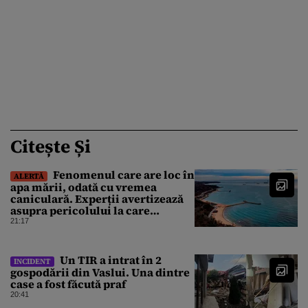
Citește Și
Fenomenul care are loc în
ALERTĂ
apa mării, odată cu vremea
caniculară. Experții avertizează
asupra pericolului la care
oamenii pot fi expuși
21:17
Un TIR a intrat în 2
INCIDENT
gospodării din Vaslui. Una dintre
case a fost făcută praf
20:41