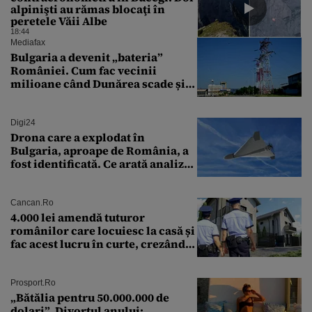
alpinişti au rămas blocaţi în
peretele Văii Albe
18:44
Mediafax
Bulgaria a devenit „bateria”
României. Cum fac vecinii
milioane când Dunărea scade și
Cernavodă produce puțin
Digi24
Drona care a explodat în
Bulgaria, aproape de România, a
fost identificată. Ce arată analiza
preliminară a epavei
Cancan.ro
4.000 lei amendă tuturor
românilor care locuiesc la casă și
fac acest lucru în curte, crezând
că nu îi vede nimeni
Prosport.ro
„Bătălia pentru 50.000.000 de
dolari”. Divorțul anului: