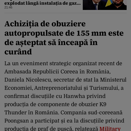
explodat lângă instalația de gaz
de la granița României
21:46
Achiziția de obuziere
autopropulsate de 155 mm este
de așteptat să înceapă în
curând
La un eveniment strategic organizat recent de
Ambasada Republicii Coreea în România,
Daniela Nicolescu, secretar de stat la Ministerul
Economiei, Antreprenoriatului și Turismului, a
confirmat discuțiile cu Hanwha privind
producția de componente de obuzier K9
Thunder în România. Compania sud-coreeană
Poongsan a participat și ea la discuțiile privind
producția de praf de pușcă, relatează
Military