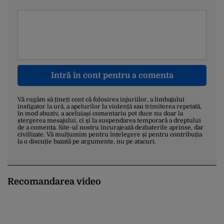
Intră în cont pentru a comenta
Vă rugăm să țineți cont că folosirea injuriilor, a limbajului
instigator la ură, a apelurilor la violență sau trimiterea repetată,
în mod abuziv, a aceluiași comentariu pot duce nu doar la
ștergerea mesajului, ci și la suspendarea temporară a dreptului
de a comenta. Site-ul nostru încurajează dezbaterile aprinse, dar
civilizate. Vă mulțumim pentru înțelegere și pentru contribuția
la o discuție bazată pe argumente, nu pe atacuri.
Recomandarea video