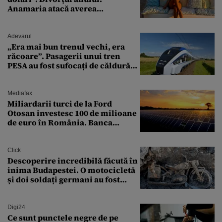
Anamaria atacă averea
milionarului
Adevarul
„Era mai bun trenul vechi, era
răcoare”. Pasagerii unui tren
PESA au fost sufocați de căldură
pe ruta București-Constanța
Mediafax
Miliardarii turci de la Ford
Otosan investesc 100 de milioane
de euro în România. Banca
Transilvania le acordă o
finanțare uriașă
Click
Descoperire incredibilă făcută în
inima Budapestei. O motocicletă
și doi soldați germani au fost
găsiți în Dunăre
Digi24
Ce sunt punctele negre de pe