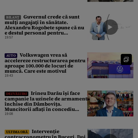
Guvernul crede că sunt
BILANȚ
mulţi angajaţi în sănătate.
Alexandru Rogobete spune că nu
e destul personal pentru
combaterea infecţiilor
19:57
nosocomiale
Volkswagen vrea să
AUTO
accelereze restructurarea pentru
aproape 100.000 de locuri de
muncă. Care este motivul
19:43
Irineu Darău își face
DEZVĂLUIRI
campanie la uzinele de armament
închise din Dâmbovița.
Muncitorii aflați în concediu
forțat din cauza lipsei comenzilor
19:08
au fost chemați de acasă pentru a
da mâna cu Ministrul Economiei
Intervenție
ULTIMA ORĂ
contracronometru în Bucegi. Doi