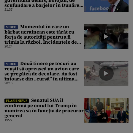
scufundare a barjelor în Dunăre:
„Este o improvizație”
21:37
Momentul în care un
VIDEO
bărbat ucrainean este târât cu
forța de autorități pentru a fi
trimis la război. Incidentele de
acest fel sunt tot mai dese
20:24
Două tinere pe tocuri au
VIDEO
reușit să oprească un avion care
se pregătea de decolare. Au fost
întoarse din „cursă” în ultima
clipă. Imaginile au devenit virale
20:16
Senatul SUA îl
FLASH NEWS
confirmă pe omul lui Trump în
numirea sa în funcția de procuror
general
19:27