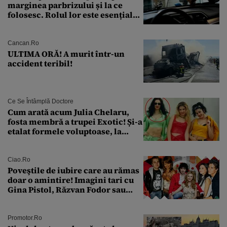
marginea parbrizului și la ce
folosesc. Rolul lor este esențial
pentru siguranța mașinii
Cancan.ro
ULTIMA ORĂ! A murit într-un
accident teribil!
Ce Se Întâmplă Doctore
Cum arată acum Julia Chelaru,
fosta membră a trupei Exotic! Și-a
etalat formele voluptoase, la
aproape 50 de ani
Ciao.ro
Poveştile de iubire care au rămas
doar o amintire! Imagini tari cu
Gina Pistol, Răzvan Fodor sau
Andra Măruţă şi foştii parteneri
Promotor.ro