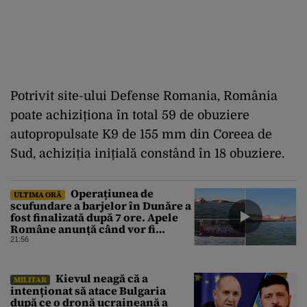
Potrivit site-ului Defense Romania, România
poate achiziționa în total 59 de obuziere
autopropulsate K9 de 155 mm din Coreea de
Sud, achiziția inițială constând în 18 obuziere.
Operațiunea de
ULTIMA ORĂ
scufundare a barjelor în Dunăre a
fost finalizată după 7 ore. Apele
Române anunță când vor fi
simțite efectele
21:56
Kievul neagă că a
MILITAR
intenționat să atace Bulgaria
după ce o dronă ucraineană a