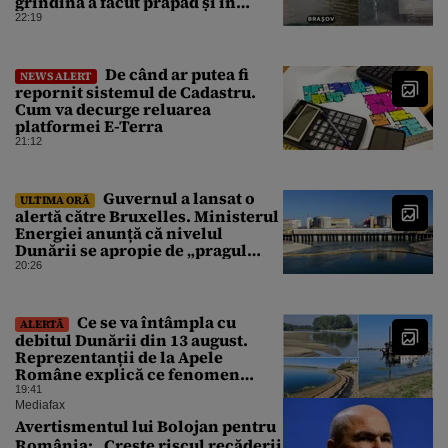
grindină a făcut prăpăd și în
Bihor
22:19
De când ar putea fi
NEWS ALERT
repornit sistemul de Cadastru.
Cum va decurge reluarea
platformei E-Terra
21:12
Guvernul a lansat o
ULTIMA ORĂ
alertă către Bruxelles. Ministerul
Energiei anunță că nivelul
Dunării se apropie de „pragul
critic”, iar centrala de la
20:26
Cernavodă s-ar putea opri
Ce se va întâmpla cu
ALERTĂ
debitul Dunării din 13 august.
Reprezentanții de la Apele
Române explică ce fenomen
urmează
19:41
Mediafax
Avertismentul lui Bolojan pentru
România: „Crește riscul recăderii