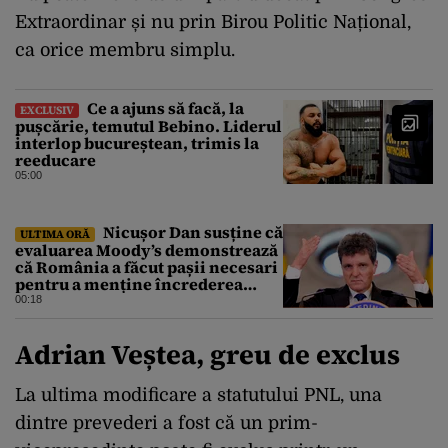
Extraordinar și nu prin Birou Politic Național,
ca orice membru simplu.
Ce a ajuns să facă, la
EXCLUSIV
pușcărie, temutul Bebino. Liderul
interlop bucureștean, trimis la
reeducare
05:00
Nicușor Dan susține că
ULTIMA ORĂ
evaluarea Moody’s demonstrează
că România a făcut pașii necesari
pentru a menține încrederea
investitorilor: „Totuși,
00:18
perspectiva rămâne rezervată”
Adrian Veștea, greu de exclus
La ultima modificare a statutului PNL, una
dintre prevederi a fost că un prim-