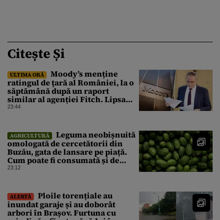
Citește Și
Moody’s menține
ULTIMA ORĂ
ratingul de țară al României, la o
săptămână după un raport
similar al agenției Fitch. Lipsa
unui guvern cu puteri depline,
23:44
principala vulnerabilitate din
raport
Leguma neobișnuită
AGRICULTURĂ
omologată de cercetătorii din
Buzău, gata de lansare pe piață.
Cum poate fi consumată și de
unde provine soiul
23:12
Ploile torențiale au
ALERTĂ
inundat garaje și au doborât
arbori în Brașov. Furtuna cu