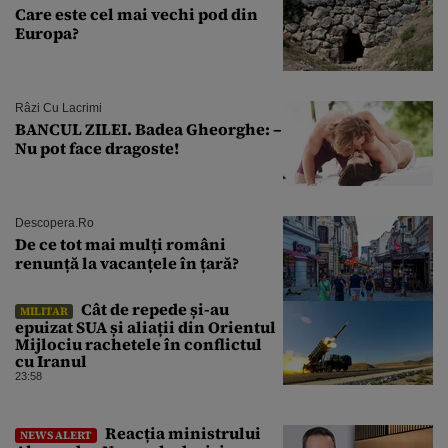
Care este cel mai vechi pod din
Europa?
Râzi Cu Lacrimi
BANCUL ZILEI. Badea Gheorghe: –
Nu pot face dragoste!
Descopera.ro
De ce tot mai mulți români
renunță la vacanțele în țară?
Cât de repede și-au
MILITAR
epuizat SUA și aliații din Orientul
Mijlociu rachetele în conflictul
cu Iranul
23:58
Reacția ministrului
NEWS ALERT