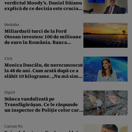
verdictul Moody’s. Daniel Dăianu
explică de ce decizia este crucială
pentru economia României
Mediafax
Miliardarii turci de la Ford
Otosan investesc 100 de milioane
de euro în România. Banca
Transilvania le acordă o
finanțare uriașă
Click
Monica Dascălu, de nerecunoscut
la 48 de ani. Cum arată după ce a
slăbit 10 kilograme. „Nu mă simt
bine în această perioadă”
Digi24
Stânca vandalizată pe
Transfăgărășan. Ce le răspunde
un inspector de Poliție celor care
întreabă: „Dar ce a făcut?”
Cancan.ro