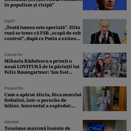
în populism și risipă”
Digi24
„Toată lumea este speriată”. Elita
rusă se teme că FSB „scapă de sub
control”, după ce Putin a extins
puterea serviciului
Cancan.ro
Mihaela Rădulescu a primit o
nouă LOVITURĂ de la părinții lui
Felix Baumgartner: 'Am fost
ȘTEARSĂ complet din
Prosport.ro
Cum a apărut Alicia, fiica marelui
fotbalist, într-o pereche de
bikini. Internetul a explodat:
„Zeiță superbă!”
Adevarul
Tensiune maximă înainte de