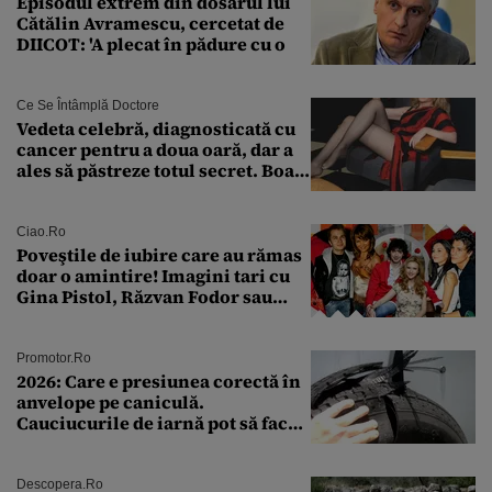
Episodul extrem din dosarul lui
Cătălin Avramescu, cercetat de
DIICOT: 'A plecat în pădure cu o
Ce Se Întâmplă Doctore
Vedeta celebră, diagnosticată cu
cancer pentru a doua oară, dar a
ales să păstreze totul secret. Boala
a fost descoperită la un control de
rutină
Ciao.ro
Poveştile de iubire care au rămas
doar o amintire! Imagini tari cu
Gina Pistol, Răzvan Fodor sau
Andra Măruţă şi foştii parteneri
Promotor.ro
2026: Care e presiunea corectă în
anvelope pe caniculă.
Cauciucurile de iarnă pot să facă
explozie la peste 40°C?
Descopera.ro