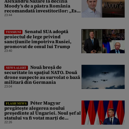
Alexandru Nazare la decizia
Moody’s de a păstra România
recomandată investitorilor: „Este
un răgaz, dar în niciun caz un
23:44
motiv de relaxare”
Senatul SUA adoptă
TENSIUNI
proiectul de lege privind
sancțiunile împotriva Rusiei,
promovat de omul lui Trump
23:40
Nouă breșă de
NEWS ALERT
securitate în spațiul NATO. Două
drone suspecte au survolat o bază
militară din Germania
23:04
Péter Magyar
FLASH NEWS
pregătește alegerea noului
președinte al Ungariei. Noul șef al
statului va fi votat marți de
Parlament
22:26