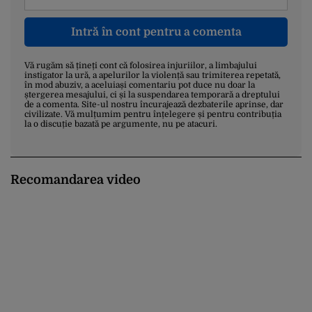
Intră în cont pentru a comenta
Vă rugăm să țineți cont că folosirea injuriilor, a limbajului
instigator la ură, a apelurilor la violență sau trimiterea repetată,
în mod abuziv, a aceluiași comentariu pot duce nu doar la
ștergerea mesajului, ci și la suspendarea temporară a dreptului
de a comenta. Site-ul nostru încurajează dezbaterile aprinse, dar
civilizate. Vă mulțumim pentru înțelegere și pentru contribuția
la o discuție bazată pe argumente, nu pe atacuri.
Recomandarea video