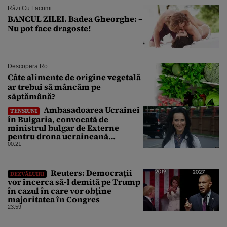
Râzi Cu Lacrimi
BANCUL ZILEI. Badea Gheorghe: –
Nu pot face dragoste!
Descopera.ro
Câte alimente de origine vegetală
ar trebui să mâncăm pe
săptămână?
Ambasadoarea Ucrainei
TENSIUNI
în Bulgaria, convocată de
ministrul bulgar de Externe
pentru drona ucraineană
prăbușită în apropierea
00:21
infrastructurii critice
Reuters: Democrații
DEZVĂLUIRI
vor încerca să-l demită pe Trump
în cazul în care vor obține
majoritatea în Congres
23:59