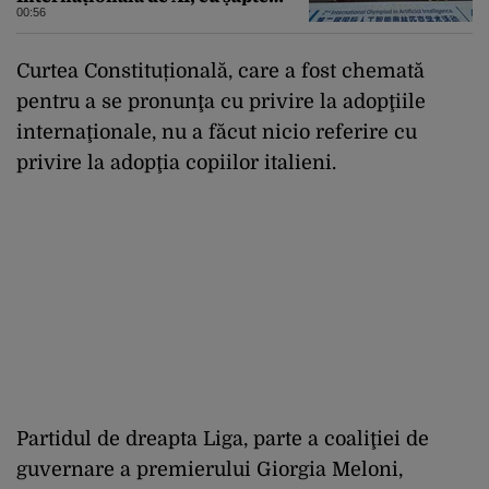
medalii din aur și una de bronz
00:56
Curtea Constituțională, care a fost chemată
pentru a se pronunţa cu privire la adopţiile
internaţionale, nu a făcut nicio referire cu
privire la adopţia copiilor italieni.
Partidul de dreapta Liga, parte a coaliţiei de
guvernare a premierului Giorgia Meloni,