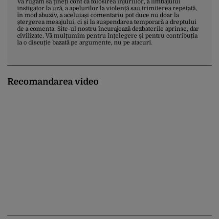
Vă rugăm să țineți cont că folosirea injuriilor, a limbajului
instigator la ură, a apelurilor la violență sau trimiterea repetată,
în mod abuziv, a aceluiași comentariu pot duce nu doar la
ștergerea mesajului, ci și la suspendarea temporară a dreptului
de a comenta. Site-ul nostru încurajează dezbaterile aprinse, dar
civilizate. Vă mulțumim pentru înțelegere și pentru contribuția
la o discuție bazată pe argumente, nu pe atacuri.
Recomandarea video