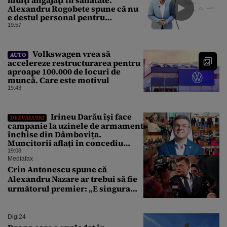
Alexandru Rogobete spune că nu
e destul personal pentru
combaterea infecţiilor
19:57
nosocomiale
Volkswagen vrea să
AUTO
accelereze restructurarea pentru
aproape 100.000 de locuri de
muncă. Care este motivul
19:43
Irineu Darău își face
DEZVĂLUIRI
campanie la uzinele de armament
închise din Dâmbovița.
Muncitorii aflați în concediu
forțat din cauza lipsei comenzilor
19:08
au fost chemați de acasă pentru a
Mediafax
da mâna cu Ministrul Economiei
Crin Antonescu spune că
Alexandru Nazare ar trebui să fie
următorul premier: „E singura
soluție”
Digi24