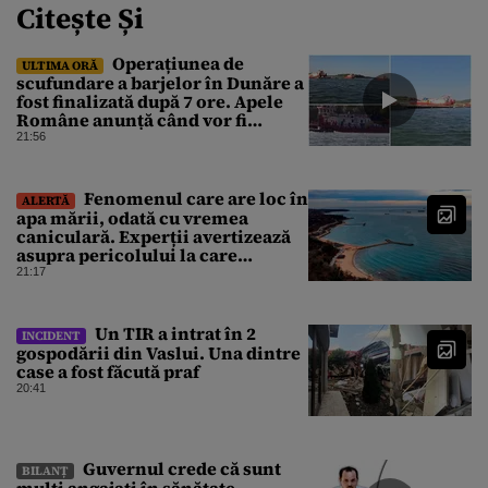
Citește Și
Operațiunea de
ULTIMA ORĂ
scufundare a barjelor în Dunăre a
fost finalizată după 7 ore. Apele
Române anunță când vor fi
simțite efectele
21:56
Fenomenul care are loc în
ALERTĂ
apa mării, odată cu vremea
caniculară. Experții avertizează
asupra pericolului la care
oamenii pot fi expuși
21:17
Un TIR a intrat în 2
INCIDENT
gospodării din Vaslui. Una dintre
case a fost făcută praf
20:41
Guvernul crede că sunt
BILANȚ
mulţi angajaţi în sănătate.