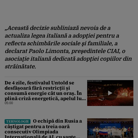
„Această decizie subliniază nevoia de a
actualiza legea italiană a adopţiei pentru a
reflecta schimbările sociale şi familiale, a
declarat Paolo Limonta, preşedintele CIAI, o
asociaţie italiană dedicată adopţiei copiilor din
străinătate.
De 4 zile, festivalul Untold se
desfășoară fără restricții și
consumă energie cât un oraș. În
plină criză energetică, apelul lui
Bolojan de economisire a
05:00
energiei nu s-a auzit la Cluj, în
orașul condus de colegul de
partid, Emil Boc
O echipă din Rusia a
TEHNOLOGIE
câștigat pentru a treia oară
consecutiv Olimpiada
Internațională de AI, cu șapte