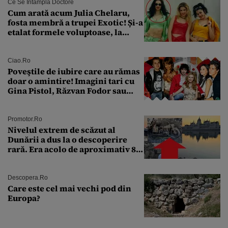
Ce Se Întâmplă Doctore
Cum arată acum Julia Chelaru,
fosta membră a trupei Exotic! Și-a
etalat formele voluptoase, la
aproape 50 de ani
Ciao.ro
Poveştile de iubire care au rămas
doar o amintire! Imagini tari cu
Gina Pistol, Răzvan Fodor sau
Andra Măruţă şi foştii parteneri
Promotor.ro
Nivelul extrem de scăzut al
Dunării a dus la o descoperire
rară. Era acolo de aproximativ 80
de ani
Descopera.ro
Care este cel mai vechi pod din
Europa?