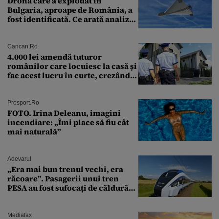
Drona care a explodat în
Bulgaria, aproape de România, a
fost identificată. Ce arată analiza
preliminară a epavei
Cancan.ro
4.000 lei amendă tuturor
românilor care locuiesc la casă și
fac acest lucru în curte, crezând
că nu îi vede nimeni
Prosport.ro
FOTO. Irina Deleanu, imagini
incendiare: „Îmi place să fiu cât
mai naturală”
Adevarul
„Era mai bun trenul vechi, era
răcoare”. Pasagerii unui tren
PESA au fost sufocați de căldură
pe ruta București-Constanța
Mediafax