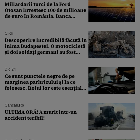
Miliardarii turci de la Ford
Otosan investesc 100 de milioane
de euro în România. Banca
Transilvania le acordă o
finanțare uriașă
Click
Descoperire incredibilă făcută în
inima Budapestei. O motocicletă
și doi soldați germani au fost
găsiți în Dunăre
Digi24
Ce sunt punctele negre de pe
marginea parbrizului și la ce
folosesc. Rolul lor este esențial
pentru siguranța mașinii
Cancan.ro
ULTIMA ORĂ! A murit într-un
accident teribil!