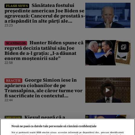
Sănătatea fostului
FLASH NEWS
președinte american Joe Biden se
agravează: Cancerul de prostată s-
a răspândit în alte părți ale
corpului
23:23
Hunter Biden spune că
SCANDALOS
regretă decizia tatălui său Joe
Biden de a-l grația: „I-a dăunat
enorm moștenirii sale”
22:58
George Simion iese în
REACȚIE
apărarea ciobanilor de pe
Transalpina, ale căror turme vor
fi sacrificate în contextul
focarului de variolă ovină
22:44
Kievul neagă că a
MILITAR
intenționat să atace Bulgaria
Nouă ne pasă ca datele tale personale să rămână confidențiale
după ce o dronă ucraineană a
explodat lângă instalația de gaz
Noi și partenerii noștri
1019
stocăm și/sau accesăm informații pe dispozitivul dvs., precum identificatorii