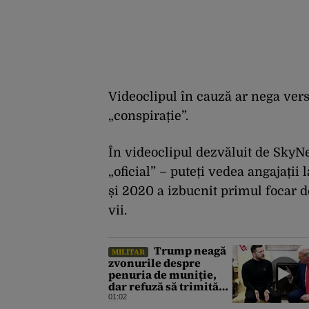
Videoclipul în cauză ar nega ve
„conspirație”.
În videoclipul dezvăluit de SkyNe
„oficial” – puteți vedea angajații
și 2020 a izbucnit primul focar d
vii.
Trump neagă
MILITAR
zvonurile despre
penuria de muniție,
dar refuză să trimită
rachete Ucrainei:
01:02