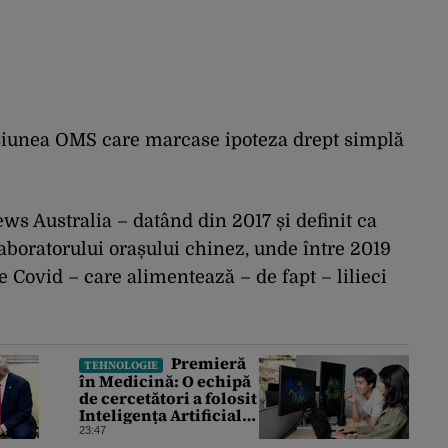
rsiunea OMS care marcase ipoteza drept simplă
ws Australia – datând din 2017 și definit ca
 laboratorului orașului chinez, unde între 2019
e Covid – care alimentează – de fapt – lilieci
Premieră
TEHNOLOGIE
în Medicină: O echipă
de cercetători a folosit
Inteligența Artificială
pentru a crea primele
23:47