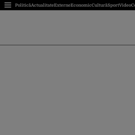
Politică
Actualitate
Externe
Economic
Cultură
Sport
Video
C