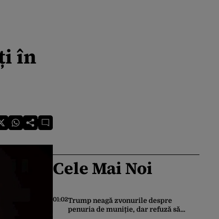
ți în
Cele Mai Noi
01:02
Trump neagă zvonurile despre
penuria de muniție, dar refuză să
trimită rachete Ucrainei: „Avem și noi