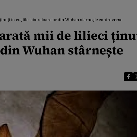
i ținuți în cuștile laboratoarelor din Wuhan stârnește controverse
rată mii de lilieci ținu
r din Wuhan stârnește