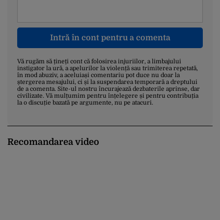
Intră în cont pentru a comenta
Vă rugăm să țineți cont că folosirea injuriilor, a limbajului
instigator la ură, a apelurilor la violență sau trimiterea repetată,
în mod abuziv, a aceluiași comentariu pot duce nu doar la
ștergerea mesajului, ci și la suspendarea temporară a dreptului
de a comenta. Site-ul nostru încurajează dezbaterile aprinse, dar
civilizate. Vă mulțumim pentru înțelegere și pentru contribuția
la o discuție bazată pe argumente, nu pe atacuri.
Recomandarea video