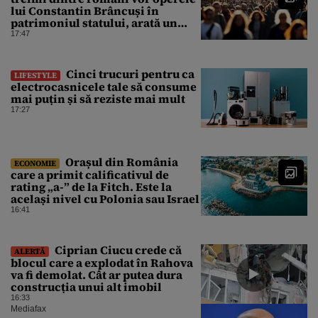
lui Constantin Brâncuși în
patrimoniul statului, arată un
sondaj
17:47
Cinci trucuri pentru ca
LIFESTYLE
electrocasnicele tale să consume
mai puțin și să reziste mai mult
17:27
Orașul din România
ECONOMIE
care a primit calificativul de
rating „a-” de la Fitch. Este la
același nivel cu Polonia sau Israel
16:41
Ciprian Ciucu crede că
ALERTĂ
blocul care a explodat în Rahova
va fi demolat. Cât ar putea dura
construcția unui alt imobil
16:33
Mediafax