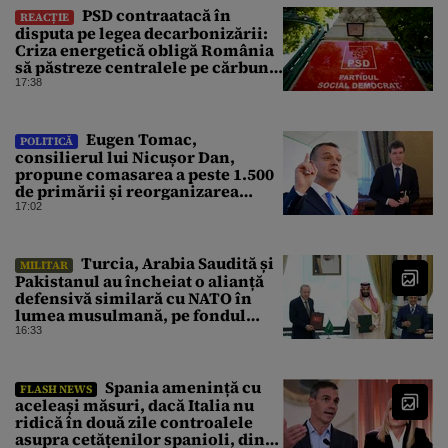
PSD contraatacă în
REACȚIE
disputa pe legea decarbonizării:
Criza energetică obligă România
să păstreze centralele pe cărbune.
Bolojan, acuzat de duplicitate
17:38
Eugen Tomac,
POLITICĂ
consilierul lui Nicușor Dan,
propune comasarea a peste 1.500
de primării și reorganizarea
administrativă a județelor
17:02
Turcia, Arabia Saudită și
MILITAR
Pakistanul au încheiat o alianță
defensivă similară cu NATO în
lumea musulmană, pe fondul
conflictelor din Orientul Mijlociu
16:33
Spania amenință cu
FLASH NEWS
aceleași măsuri, dacă Italia nu
ridică în două zile controalele
asupra cetățenilor spanioli, din