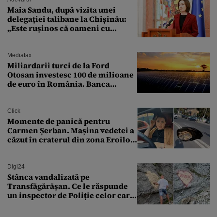
Maia Sandu, după vizita unei
delegației talibane la Chișinău:
„Este rușinos că oameni cu
funcții înalte nu se
documentează”
Mediafax
Miliardarii turci de la Ford
Otosan investesc 100 de milioane
de euro în România. Banca
Transilvania le acordă o
finanțare uriașă
Click
Momente de panică pentru
Carmen Șerban. Mașina vedetei a
căzut în craterul din zona Eroilor:
„M-am speriat foarte tare”
Digi24
Stânca vandalizată pe
Transfăgărășan. Ce le răspunde
un inspector de Poliție celor care
întreabă: „Dar ce a făcut?”