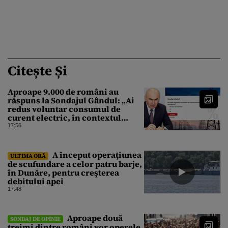
Citește Și
Aproape 9.000 de români au
răspuns la Sondajul Gândul: „Ai
redus voluntar consumul de
curent electric, în contextul
crizei energetice?” Rezultatul a
17:56
fost o surpriză
A început operaţiunea
ULTIMA ORĂ
de scufundare a celor patru barje,
în Dunăre, pentru creşterea
debitului apei
17:48
Aproape două
SONDAJ DE OPINIE
treimi dintre români vor operele