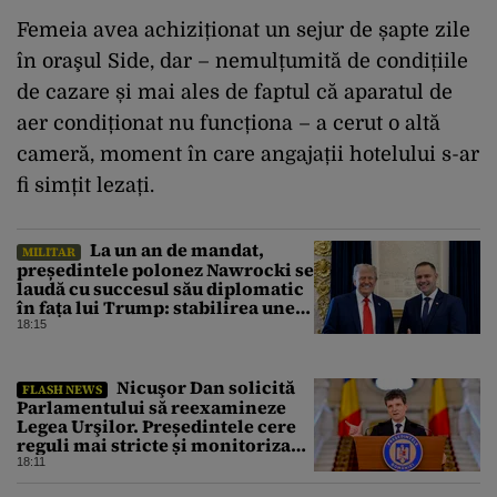
Femeia avea achiziționat un sejur de șapte zile
în oraşul Side, dar – nemulțumită de condițiile
de cazare și mai ales de faptul că aparatul de
aer condiționat nu funcționa – a cerut o altă
cameră, moment în care angajații hotelului s-ar
fi simțit lezați.
La un an de mandat,
MILITAR
președintele polonez Nawrocki se
laudă cu succesul său diplomatic
în fața lui Trump: stabilirea unei
prezențe americane permanente
18:15
Nicuşor Dan solicită
FLASH NEWS
Parlamentului să reexamineze
Legea Urşilor. Președintele cere
reguli mai stricte și monitorizare
în timp real
18:11