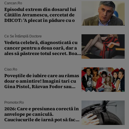
Cancan.ro
Episodul extrem din dosarul lui
Cătălin Avramescu, cercetat de
DIICOT: 'A plecat în pădure cu o
Ce Se Întâmplă Doctore
Vedeta celebră, diagnosticată cu
cancer pentru a doua oară, dar a
ales să păstreze totul secret. Boala
a fost descoperită la un control de
rutină
Ciao.ro
Poveştile de iubire care au rămas
doar o amintire! Imagini tari cu
Gina Pistol, Răzvan Fodor sau
Andra Măruţă şi foştii parteneri
Promotor.ro
2026: Care e presiunea corectă în
anvelope pe caniculă.
Cauciucurile de iarnă pot să facă
explozie la peste 40°C?