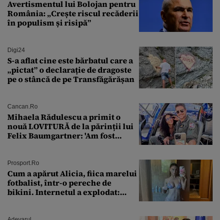
Avertismentul lui Bolojan pentru
România: „Crește riscul recăderii
în populism și risipă”
Digi24
S-a aflat cine este bărbatul care a
„pictat” o declarație de dragoste
pe o stâncă de pe Transfăgărășan
Cancan.ro
Mihaela Rădulescu a primit o
nouă LOVITURĂ de la părinții lui
Felix Baumgartner: 'Am fost
ȘTEARSĂ complet din
Prosport.ro
Cum a apărut Alicia, fiica marelui
fotbalist, într-o pereche de
bikini. Internetul a explodat:
„Zeiță superbă!”
Adevarul