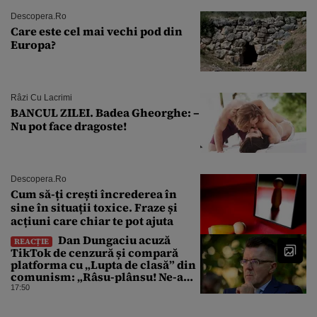
Descopera.ro
Care este cel mai vechi pod din
Europa?
Râzi Cu Lacrimi
BANCUL ZILEI. Badea Gheorghe: –
Nu pot face dragoste!
Descopera.ro
Cum să-ți crești încrederea în
sine în situații toxice. Fraze și
acțiuni care chiar te pot ajuta
Dan Dungaciu acuză
REACȚIE
TikTok de cenzură și compară
platforma cu „Lupta de clasă” din
comunism: „Râsu-plânsu! Ne-am
întors de unde am plecat!”
17:50