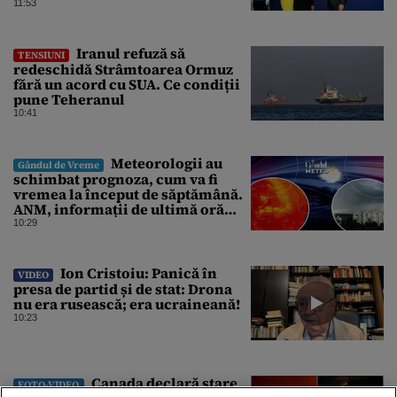
11:53
Iranul refuză să
TENSIUNI
redeschidă Strâmtoarea Ormuz
fără un acord cu SUA. Ce condiții
pune Teheranul
10:41
Meteorologii au
Gândul de Vreme
schimbat prognoza, cum va fi
vremea la început de săptămână.
ANM, informații de ultimă oră
pentru Gândul
10:29
Ion Cristoiu: Panică în
VIDEO
presa de partid și de stat: Drona
nu era rusească; era ucraineană!
10:23
Canada declară stare
FOTO-VIDEO