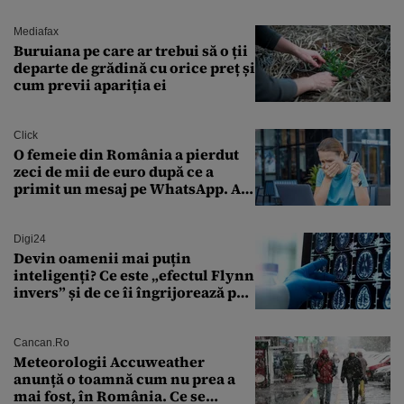
sărăntocii”
Mediafax
Buruiana pe care ar trebui să o ții
departe de grădină cu orice preț și
cum previi apariția ei
Click
O femeie din România a pierdut
zeci de mii de euro după ce a
primit un mesaj pe WhatsApp. A
crezut că va moșteni 175.000 de
euro din Franța
Digi24
Devin oamenii mai puțin
inteligenți? Ce este „efectul Flynn
invers” și de ce îi îngrijorează pe
cercetători
Cancan.ro
Meteorologii Accuweather
anunță o toamnă cum nu prea a
mai fost, în România. Ce se