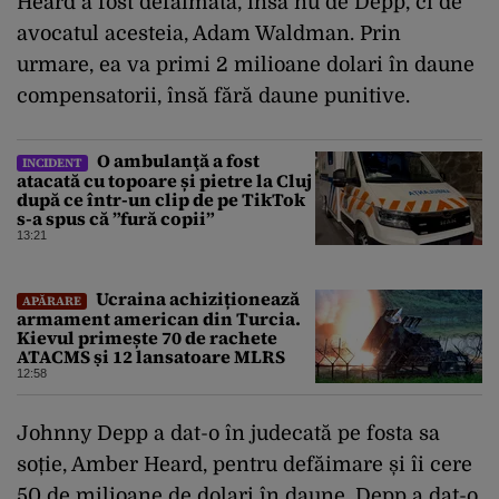
Heard a fost defăimată, însă nu de Depp, ci de
avocatul acesteia, Adam Waldman. Prin
urmare, ea va primi 2 milioane dolari în daune
compensatorii, însă fără daune punitive.
O ambulanţă a fost
INCIDENT
atacată cu topoare și pietre la Cluj
după ce într-un clip de pe TikTok
s-a spus că ”fură copii”
13:21
Ucraina achiziționează
APĂRARE
armament american din Turcia.
Kievul primește 70 de rachete
ATACMS și 12 lansatoare MLRS
12:58
Johnny Depp a dat-o în judecată pe fosta sa
soție, Amber Heard, pentru defăimare și îi cere
50 de milioane de dolari în daune. Depp a dat-o