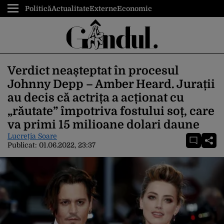
Politică
Actualitate
Externe
Economic
Verdict neașteptat în procesul
Johnny Depp – Amber Heard. Jurații
au decis că actrița a acționat cu
„răutate” împotriva fostului soț, care
va primi 15 milioane dolari daune
Lucreția Soare
Publicat:
01.06.2022, 23:37