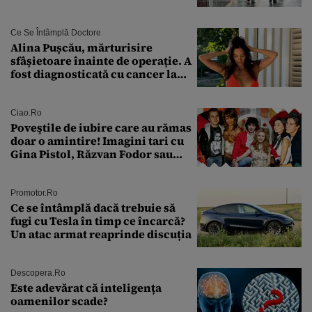
întâmplă în septembrie,
octombrie și noiembrie 2026, în
București. Pe ce dată ninge
Ce Se Întâmplă Doctore
Alina Pușcău, mărturisire
sfâșietoare înainte de operație. A
fost diagnosticată cu cancer la
sân în metastază: „Este singurul
tratament care o să mă ajute să
îmi salvez viața”
Ciao.ro
Poveştile de iubire care au rămas
doar o amintire! Imagini tari cu
Gina Pistol, Răzvan Fodor sau
Andra Măruţă şi foştii parteneri
Promotor.ro
Ce se întâmplă dacă trebuie să
fugi cu Tesla în timp ce încarcă?
Un atac armat reaprinde discuția
Descopera.ro
Este adevărat că inteligența
oamenilor scade?