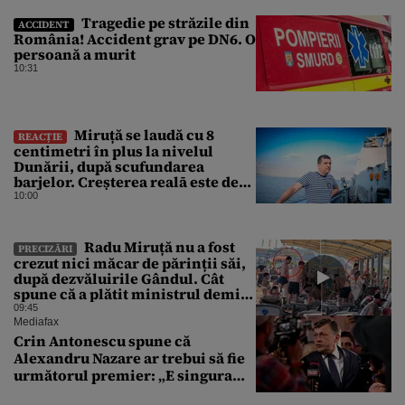
Tragedie pe străzile din
ACCIDENT
România! Accident grav pe DN6. O
persoană a murit
10:31
Miruță se laudă cu 8
REACȚIE
centimetri în plus la nivelul
Dunării, după scufundarea
barjelor. Creșterea realā este de
doar 4 centimetri
10:00
Radu Miruță nu a fost
PRECIZĂRI
crezut nici măcar de părinții săi,
după dezvăluirile Gândul. Cât
spune că a plătit ministrul demis
pentru vacanța la 5 stele în Turcia
09:45
Mediafax
Crin Antonescu spune că
Alexandru Nazare ar trebui să fie
următorul premier: „E singura
soluție”