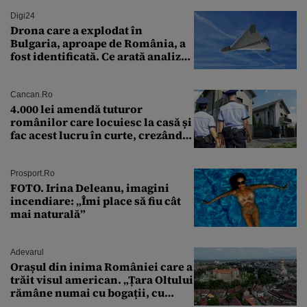
Digi24
Drona care a explodat în
Bulgaria, aproape de România, a
fost identificată. Ce arată analiza
preliminară a epavei
Cancan.ro
4.000 lei amendă tuturor
românilor care locuiesc la casă și
fac acest lucru în curte, crezând
că nu îi vede nimeni
Prosport.ro
FOTO. Irina Deleanu, imagini
incendiare: „Îmi place să fiu cât
mai naturală”
Adevarul
Orașul din inima României care a
trăit visul american. „Țara Oltului
rămâne numai cu bogații, cu
babele, cu moșnegii și cu