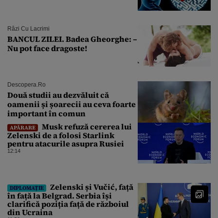
Râzi Cu Lacrimi
BANCUL ZILEI. Badea Gheorghe: –
Nu pot face dragoste!
Descopera.ro
Două studii au dezvăluit că
oamenii și șoarecii au ceva foarte
important în comun
Musk refuză cererea lui
APĂRARE
Zelenski de a folosi Starlink
pentru atacurile asupra Rusiei
12:14
Zelenski și Vučić, față
DIPLOMAȚIE
în față la Belgrad. Serbia își
clarifică poziția față de războiul
din Ucraina