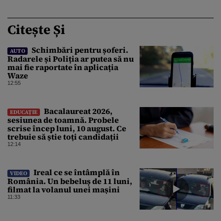
Citește Și
Schimbări pentru șoferi.
AUTO
Radarele și Poliția ar putea să nu
mai fie raportate în aplicația
Waze
12:55
Bacalaureat 2026,
EDUCAȚIE
sesiunea de toamnă. Probele
scrise încep luni, 10 august. Ce
trebuie să știe toți candidații
12:14
Ireal ce se întâmplă în
VIDEO
România. Un bebeluș de 11 luni,
filmat la volanul unei mașini
11:33