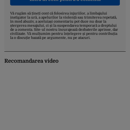
Vă rugăm să țineți cont că folosirea injuriilor, a limbajului
instigator la ură, a apelurilor la violență sau trimiterea repetată,
în mod abuziv, a aceluiași comentariu pot duce nu doar la
ștergerea mesajului, ci și la suspendarea temporară a dreptului
de a comenta. Site-ul nostru încurajează dezbaterile aprinse, dar
civilizate. Vă mulțumim pentru înțelegere și pentru contribuția
la o discuție bazată pe argumente, nu pe atacuri.
Recomandarea video