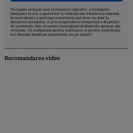
Vă rugăm să țineți cont că folosirea injuriilor, a limbajului
instigator la ură, a apelurilor la violență sau trimiterea repetată,
în mod abuziv, a aceluiași comentariu pot duce nu doar la
ștergerea mesajului, ci și la suspendarea temporară a dreptului
de a comenta. Site-ul nostru încurajează dezbaterile aprinse, dar
civilizate. Vă mulțumim pentru înțelegere și pentru contribuția
la o discuție bazată pe argumente, nu pe atacuri.
Recomandarea video