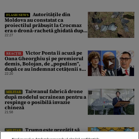
Autoritățile din
FLASH NEWS
Moldova au constatat ca
proiectilul prăbușit la Crocmaz
era o dronă-rachetă ghidată după
finalizarea primei investigații
22:27
Victor Ponta îi acuză pe
REACȚIE
Oana Gheorghiu și pe premierul
demis, Bolojan, de „populism”,
după ce au îndemnat cetățenii să
reducă consumul energetic
22:20
⁠Taiwanul fabrică drone
MILITAR
după modelul ucrainean pentru a
respinge o posibilă invazie
chineză
21:58
Trump este pregătit să
MILITAR
pună capăt războiului cu Iranul