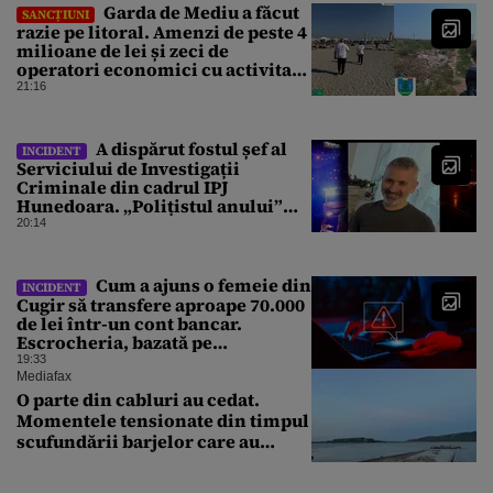
Garda de Mediu a făcut
SANCȚIUNI
razie pe litoral. Amenzi de peste 4
milioane de lei și zeci de
operatori economici cu activitate
suspendată
21:16
A dispărut fostul șef al
INCIDENT
Serviciului de Investigații
Criminale din cadrul IPJ
Hunedoara. „Polițistul anului”
este de negăsit de 2 zile
20:14
Cum a ajuns o femeie din
INCIDENT
Cugir să transfere aproape 70.000
de lei într-un cont bancar.
Escrocheria, bazată pe
Inteligența Artificială
19:33
Mediafax
O parte din cabluri au cedat.
Momentele tensionate din timpul
scufundării barjelor care au
salvat Reactorul 2 de la
Cernavodă