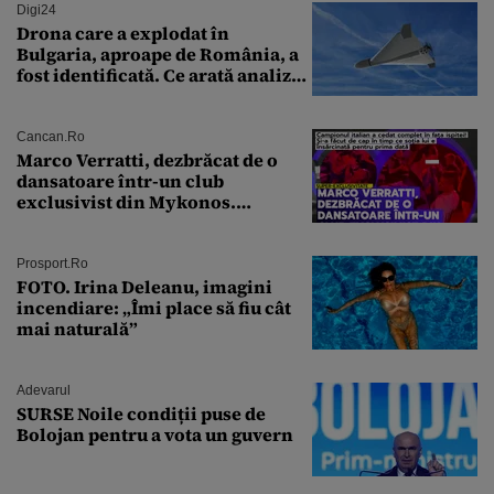
Digi24
Drona care a explodat în
Bulgaria, aproape de România, a
fost identificată. Ce arată analiza
preliminară a epavei
Cancan.ro
Marco Verratti, dezbrăcat de o
dansatoare într-un club
exclusivist din Mykonos.
Campionul italian a cedat
complet în fața ispitei!
Prosport.ro
FOTO. Irina Deleanu, imagini
incendiare: „Îmi place să fiu cât
mai naturală”
Adevarul
SURSE Noile condiții puse de
Bolojan pentru a vota un guvern