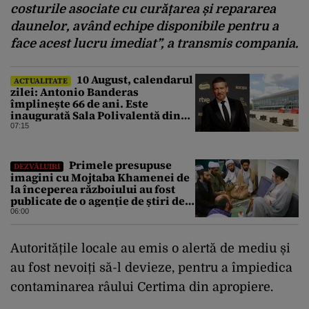
costurile asociate cu curățarea și repararea
daunelor, având echipe disponibile pentru a
face acest lucru imediat”, a transmis compania.
10 August, calendarul
ACTUALITATE
zilei: Antonio Banderas
împlinește 66 de ani. Este
inaugurată Sala Polivalentă din
București
07:15
Primele presupuse
DEZVĂLUIRI
imagini cu Mojtaba Khamenei de
la începerea războiului au fost
publicate de o agenție de știri de
stat din Iran
06:00
Autoritățile locale au emis o alertă de mediu și
au fost nevoiți să-l devieze, pentru a împiedica
contaminarea râului Certima din apropiere.