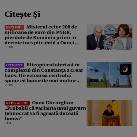
Citește Și
Misterul celor 200 de
EXCLUSIV
milioane de euro din PNRR,
pierdute de România printr-o
decizie inexplicabilă a Oanei
Gheorghiu. Ultima hotărâre de
05:00
guvern ar încerca să repare
greșeala vicepremierului
Elicopterul aterizat în
INCIDENT
complexul din Constanța a creat
haos. Directoarea centrului
spune că bunurile mai multor
clienți ar fi dispărut
22:05
Oana Gheorghiu:
NEWS ALERT
„Probabil că varianta unui guvern
tehnocrat va fi agreată de toată
lumea”
21:41