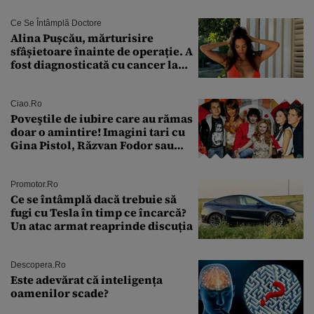
octombrie și noiembrie 2026, în
București. Pe ce dată ninge
Ce Se Întâmplă Doctore
Alina Pușcău, mărturisire
sfâșietoare înainte de operație. A
fost diagnosticată cu cancer la
sân în metastază: „Este singurul
tratament care o să mă ajute să
îmi salvez viața”
Ciao.ro
Poveştile de iubire care au rămas
doar o amintire! Imagini tari cu
Gina Pistol, Răzvan Fodor sau
Andra Măruţă şi foştii parteneri
Promotor.ro
Ce se întâmplă dacă trebuie să
fugi cu Tesla în timp ce încarcă?
Un atac armat reaprinde discuția
Descopera.ro
Este adevărat că inteligența
oamenilor scade?