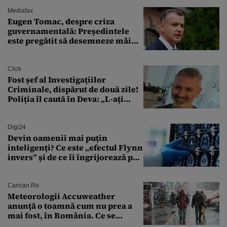
Mediafax
Eugen Tomac, despre criza
guvernamentală: Președintele
este pregătit să desemneze mâine
un candidat
Click
Fost șef al Investigațiilor
Criminale, dispărut de două zile!
Poliția îl caută în Deva: „L-ați
văzut?”
Digi24
Devin oamenii mai puțin
inteligenți? Ce este „efectul Flynn
invers” și de ce îi îngrijorează pe
cercetători
Cancan.ro
Meteorologii Accuweather
anunță o toamnă cum nu prea a
mai fost, în România. Ce se
întâmplă în septembrie,